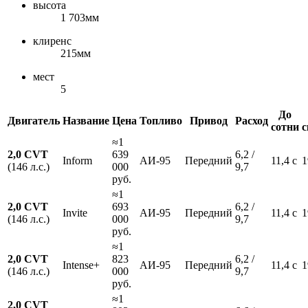
высота
1 703мм
клиренс
215мм
мест
5
До
Двигатель
Название
Цена
Топливо
Привод
Расход
сотни
с
≈1
2,0 CVT
639
6,2 /
Inform
АИ-95
Передний
11,4 с
1
(146 л.с.)
000
9,7
руб.
≈1
2,0 CVT
693
6,2 /
Invite
АИ-95
Передний
11,4 с
1
(146 л.с.)
000
9,7
руб.
≈1
2,0 CVT
823
6,2 /
Intense+
АИ-95
Передний
11,4 с
1
(146 л.с.)
000
9,7
руб.
≈1
2,0 CVT