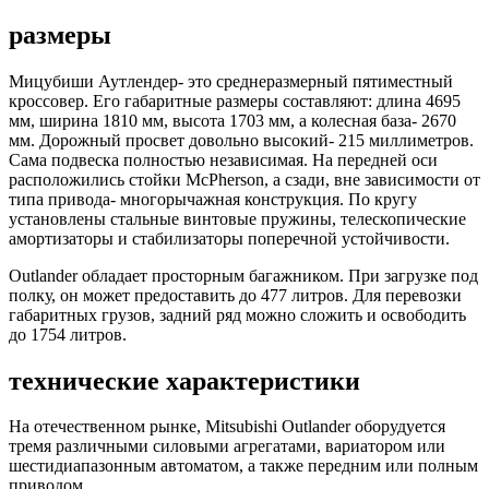
размеры
Мицубиши Аутлендер- это среднеразмерный пятиместный
кроссовер. Его габаритные размеры составляют: длина 4695
мм, ширина 1810 мм, высота 1703 мм, а колесная база- 2670
мм. Дорожный просвет довольно высокий- 215 миллиметров.
Сама подвеска полностью независимая. На передней оси
расположились стойки McPherson, а сзади, вне зависимости от
типа привода- многорычажная конструкция. По кругу
установлены стальные винтовые пружины, телескопические
амортизаторы и стабилизаторы поперечной устойчивости.
Outlander обладает просторным багажником. При загрузке под
полку, он может предоставить до 477 литров. Для перевозки
габаритных грузов, задний ряд можно сложить и освободить
до 1754 литров.
технические характеристики
На отечественном рынке, Mitsubishi Outlander оборудуется
тремя различными силовыми агрегатами, вариатором или
шестидиапазонным автоматом, а также передним или полным
приводом.