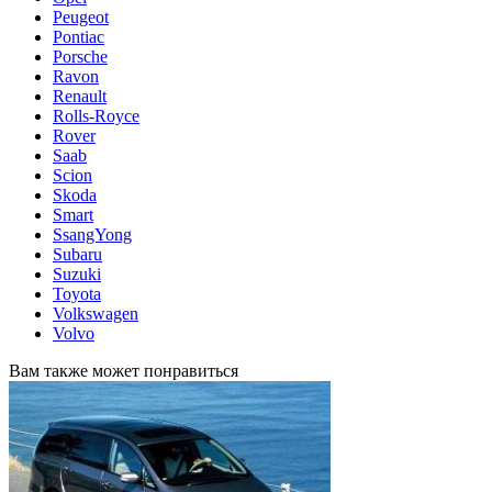
Peugeot
Pontiac
Porsche
Ravon
Renault
Rolls-Royce
Rover
Saab
Scion
Skoda
Smart
SsangYong
Subaru
Suzuki
Toyota
Volkswagen
Volvo
Вам также может понравиться