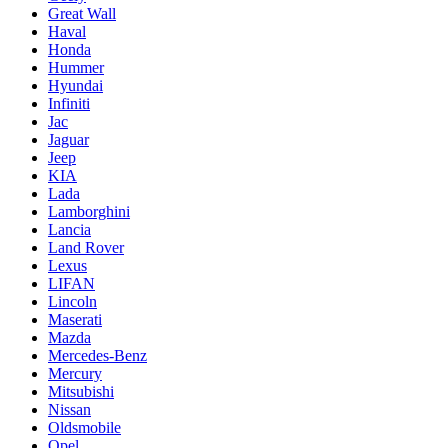
Great Wall
Haval
Honda
Hummer
Hyundai
Infiniti
Jac
Jaguar
Jeep
KIA
Lada
Lamborghini
Lancia
Land Rover
Lexus
LIFAN
Lincoln
Maserati
Mazda
Mercedes-Benz
Mercury
Mitsubishi
Nissan
Oldsmobile
Opel