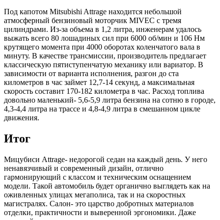
Под капотом Mitsubishi Attrage находится небольшой
атмосферный бензиновый моторчик MIVEC с тремя
цилиндрами. Из-за объема в 1,2 литра, инженерам удалось
выжать всего 80 лошадиных сил при 6000 об/мин и 106 Нм
крутящего момента при 4000 оборотах коленчатого вала в
минуту. В качестве трансмиссии, производитель предлагает
классическую пятиступенчатую механику или вариатор. В
зависимости от варианта исполнения, разгон до ста
километров в час займет 12,7-14 секунд, а максимальная
скорость составит 170-182 километра в час. Расход топлива
довольно маленький- 5,6-5,9 литра бензина на сотню в городе,
4,3-4,4 литра на трассе и 4,8-4,9 литра в смешанном цикле
движения.
Итог
Мицубиси Attrage- недорогой седан на каждый день. У него
ненавязчивый и современный дизайн, отлично
гармонирующий с классом и техническим оснащением
модели. Такой автомобиль будет органично выглядеть как на
оживленных улицах мегаполиса, так и на скоростных
магистралях. Салон- это царство добротных материалов
отделки, практичности и выверенной эргономики. Даже