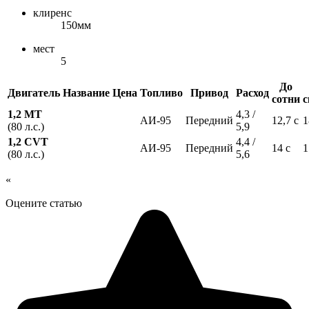
клиренс
150мм
мест
5
До
Двигатель
Название
Цена
Топливо
Привод
Расход
сотни
с
1,2 MT
4,3 /
АИ-95
Передний
12,7 с
1
(80 л.с.)
5,9
1,2 CVT
4,4 /
АИ-95
Передний
14 с
1
(80 л.с.)
5,6
«
Оцените статью