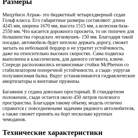
Размеры
Мицубиси Атраж- это бюджетный четырехдверный седан
Гольф класса. Его габаритные размеры составляют: длина
4245 мм, ширина 1670 мм, высота 1515 мм, а колесная база-
2550 мм. Что касается дорожного просвета, то он типичен для
большинства городских легковушек- 150 мм. Благодаря такой
посадке, автомобиль будет неплохо держать дорогу, сможет
заехать на небольшой бордюр и не утратит устойчивость,
даже на относительно высоких скоростях. Сама подвеска
выполнена в классическом, для данного сегмента, ключе.
Спереди расположились независимые стойки McPherson со
стабилизатором поперечной устойчивости, а сзади- упругая
полузависимая балка. Вкруг устанавливаются гидравлические
амортизаторы и винтовые пружины.
Багажник у седана довольно просторный. В стандартном
положении, сзади остается около 450 литров полезного
пространства. Благодаря такому объему, модель отлично
справится с повседневными задачами рядового автолюбителя,
а также сможет принять на борт несколько крупных
чемоданов.
Технические характеристики