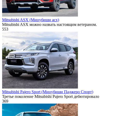
Mitsubishi ASX (Мицубиши асх)
Mitsubishi ASX можно назвать настоящим ветераном.
553
Mitsubishi Pajero Sport (Мицубиши Паджеро Спорт)
Третье поколение Mitsubishi Pajero Sport дебютировало
369