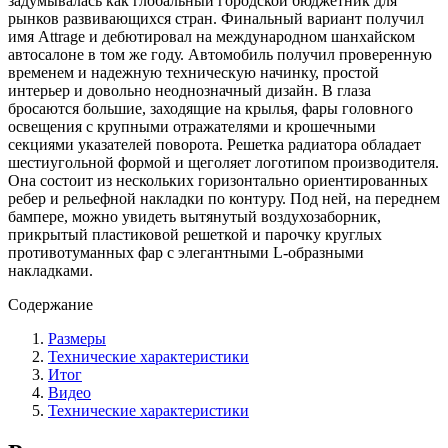
задумывалась как глобальный городской бюджетник для
рынков развивающихся стран. Финальный вариант получил
имя Attrage и дебютировал на международном шанхайском
автосалоне в том же году. Автомобиль получил проверенную
временем и надежную техническую начинку, простой
интерьер и довольно неоднозначный дизайн. В глаза
бросаются большие, заходящие на крылья, фары головного
освещения с крупными отражателями и крошечными
секциями указателей поворота. Решетка радиатора обладает
шестиугольной формой и щеголяет логотипом производителя.
Она состоит из нескольких горизонтально ориентированных
ребер и рельефной накладки по контуру. Под ней, на переднем
бампере, можно увидеть вытянутый воздухозаборник,
прикрытый пластиковой решеткой и парочку круглых
противотуманных фар с элегантными L-образными
накладками.
Содержание
Размеры
Технические характеристики
Итог
Видео
Технические характеристики