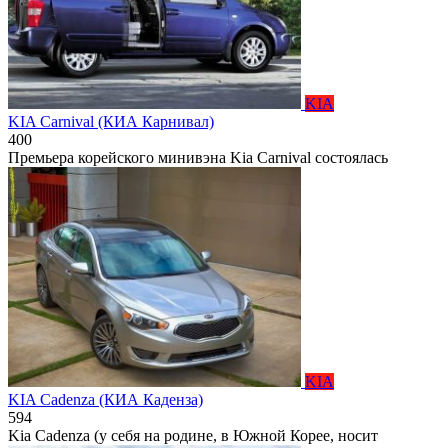
KIA
KIA Carnival (КИА Карнивал)
400
Премьера корейского минивэна Kia Carnival состоялась
KIA
KIA Cadenza (КИА Каденза)
594
Kia Cadenza (у себя на родине, в Южной Корее, носит