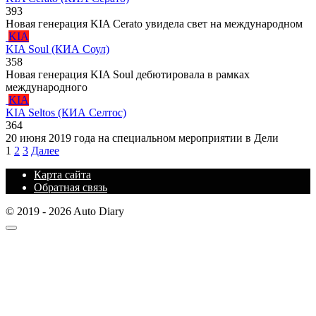
393
Новая генерация KIA Cerato увидела свет на международном
KIA
KIA Soul (КИА Соул)
358
Новая генерация KIA Soul дебютировала в рамках
международного
KIA
KIA Seltos (КИА Селтос)
364
20 июня 2019 года на специальном мероприятии в Дели
Пагинация
1
2
3
Далее
записей
Карта сайта
Обратная связь
© 2019 - 2026 Auto Diary