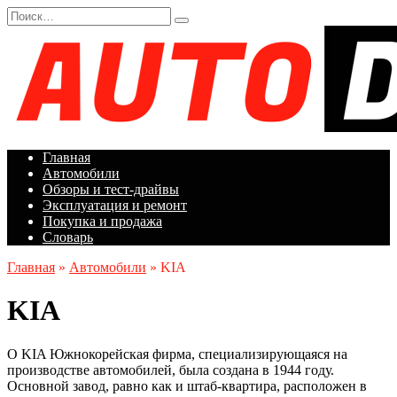
Перейти
Search
к
for:
содержанию
Главная
Автомобили
Обзоры и тест-драйвы
Эксплуатация и ремонт
Покупка и продажа
Словарь
Главная
»
Автомобили
»
KIA
KIA
О KIA Южнокорейская фирма, специализирующаяся на
производстве автомобилей, была создана в 1944 году.
Основной завод, равно как и штаб-квартира, расположен в