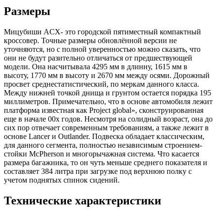
Размеры
Мицубиши АCX- это городской пятиместный компактный
кроссовер. Точные размеры обновлённой версии не
уточняются, но с полной уверенностью можно сказать, что
они не будут разительно отличаться от предшествующей
модели. Она насчитывала 4295 мм в длинну, 1615 мм в
высоту, 1770 мм в высоту и 2670 мм между осями. Дорожный
просвет среднестатистический, по меркам данного класса.
Между нижней точкой днища и грунтом остается порядка 195
миллиметров. Примечательно, что в основе автомобиля лежит
платформа известная как Project global», сконструированная
еще в начале 00х годов. Несмотря на солидный возраст, она до
сих пор отвечает современным требованиям, а также лежит в
основе Lancer и Outlander. Подвеска обладает классическим,
для данного сегмента, полностью независимым строением-
стойки McPherson и многорычажная система. Что касается
размера багажника, то он чуть меньше среднего показателя и
составляет 384 литра при загрузке под верхнюю полку с
учетом поднятых спинок сидений.
Технические характеристики