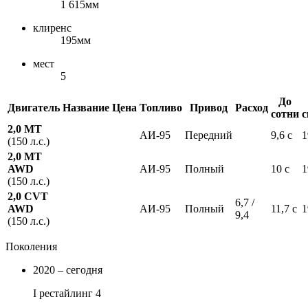
1 615мм
клиренс
195мм
мест
5
До
Двигатель
Название
Цена
Топливо
Привод
Расход
сотни
с
2,0 MT
АИ-95
Передний
9,6 с
1
(150 л.с.)
2,0 MT
AWD
АИ-95
Полный
10 с
1
(150 л.с.)
2,0 CVT
6,7 /
AWD
АИ-95
Полный
11,7 с
1
9,4
(150 л.с.)
Поколения
2020 – сегодня
I рестайлинг 4