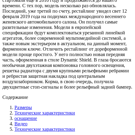
стартовали еще в 2010 году и продолжаются до нашего
времени. С тех пор, модель несколько раз обновлялась.
Последний, уже третий по счету, рестайлинг увидел свет 12
февраля 2019 года на подиумах международного весеннего
женевского автомобильного салона. Он получил самые
разительные изменения. Модели в европейской
спецификации будут комплектоваться урезанной линейкой
агрегатов, более современной мультимедийной системой, а
также новым экстерьером в актуальном, на данный момент,
фирменном ключе. Отличить рестайлинг от дореформенной
модели проще простого. У него полностью новая передняя
часть, оформленная в стиле Dynamic Shield. В глаза бросаются
необычная двухэтажная компоновка головного освещения,
решетка радиатора с двумя крупными рельефными ребрамии
и ребристая защитная накладка под центральным
воздухозаборником. Корма, в свою очередь, получила
двухцветные стоп-сигналы и более рельефный задний бампер.
Содержание
Размеры
Технические характеристики
оснащение
Видео
Технические характеристики