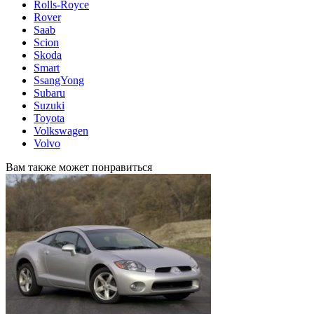
Rolls-Royce
Rover
Saab
Scion
Skoda
Smart
SsangYong
Subaru
Suzuki
Toyota
Volkswagen
Volvo
Вам также может понравиться