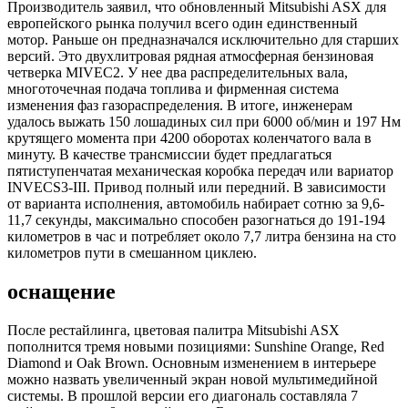
Производитель заявил, что обновленный Mitsubishi ASX для
европейского рынка получил всего один единственный
мотор. Раньше он предназначался исключительно для старших
версий. Это двухлитровая рядная атмосферная бензиновая
четверка MIVEC2. У нее два распределительных вала,
многоточечная подача топлива и фирменная система
изменения фаз газораспределения. В итоге, инженерам
удалось выжать 150 лошадиных сил при 6000 об/мин и 197 Нм
крутящего момента при 4200 оборотах коленчатого вала в
минуту. В качестве трансмиссии будет предлагаться
пятиступенчатая механическая коробка передач или вариатор
INVECS3-III. Привод полный или передний. В зависимости
от варианта исполнения, автомобиль набирает сотню за 9,6-
11,7 секунды, максимально способен разогнаться до 191-194
километров в час и потребляет около 7,7 литра бензина на сто
километров пути в смешанном циклею.
оснащение
После рестайлинга, цветовая палитра Mitsubishi ASX
пополнится тремя новыми позициями: Sunshine Orange, Red
Diamond и Oak Brown. Основным изменением в интерьере
можно назвать увеличенный экран новой мультимедийной
системы. В прошлой версии его диагональ составляла 7