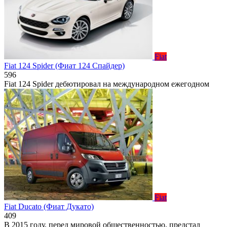
Fiat
Fiat 124 Spider (Фиат 124 Спайдер)
596
Fiat 124 Spider дебютировал на международном ежегодном
Fiat
Fiat Ducato (Фиат Дукато)
409
В 2015 году, перед мировой общественностью, предстал