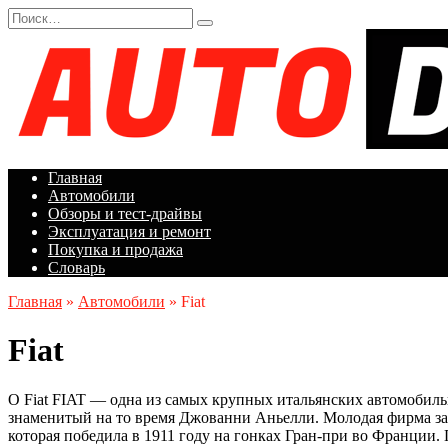
Перейти
Search
к
for:
содержанию
Главная
Автомобили
Обзоры и тест-драйвы
Эксплуатация и ремонт
Покупка и продажа
Словарь
Главная
»
Автомобили
»
Fiat
Fiat
О Fiat FIAT — одна из самых крупных итальянских автомобиль
знаменитый на то время Джованни Аньелли. Молодая фирма за
которая победила в 1911 году на гонках Гран-при во Франции