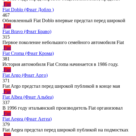
Fiat
Fiat Doblo (Фиат Добло )
467
Обновленный Fiat Doblo впервые предстал перед широкой
Fiat
Fiat Bravo (Фиат Браво)
315
Первое поколение небольшого семейного автомобиля Fiat
Fiat
Fiat Croma (Фиат Крома)
381
История автомобиля Fiat Croma начинается в 1986 году.
Fiat
Fiat Argo (Фиат Арго)
371
Fiat Argo предстал перед широкой публикой в конце мая
Fiat
Fiat Albea (Фиат Альбеа)
337
В 1996 году итальянский производитель Fiat организовал
Fiat
Fiat Aegea (Фиат Аегеа)
379
Fiat Aegea предстал перед широкой публикой на подмостках
Fiat