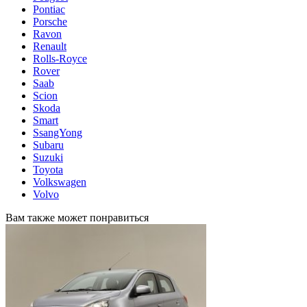
Pontiac
Porsche
Ravon
Renault
Rolls-Royce
Rover
Saab
Scion
Skoda
Smart
SsangYong
Subaru
Suzuki
Toyota
Volkswagen
Volvo
Вам также может понравиться