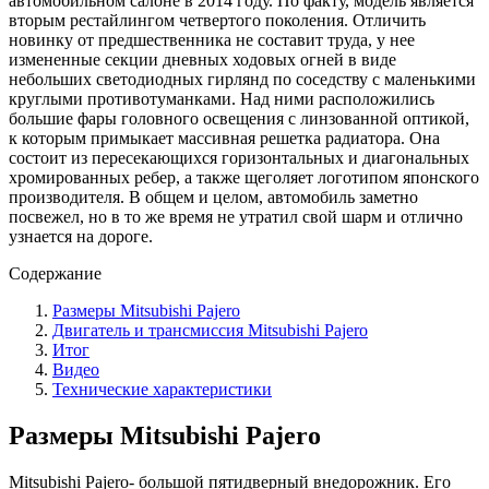
автомобильном салоне в 2014 году. По факту, модель является
вторым рестайлингом четвертого поколения. Отличить
новинку от предшественника не составит труда, у нее
измененные секции дневных ходовых огней в виде
небольших светодиодных гирлянд по соседству с маленькими
круглыми противотуманками. Над ними расположились
большие фары головного освещения с линзованной оптикой,
к которым примыкает массивная решетка радиатора. Она
состоит из пересекающихся горизонтальных и диагональных
хромированных ребер, а также щеголяет логотипом японского
производителя. В общем и целом, автомобиль заметно
посвежел, но в то же время не утратил свой шарм и отлично
узнается на дороге.
Содержание
Размеры Mitsubishi Pajero
Двигатель и трансмиссия Mitsubishi Pajero
Итог
Видео
Технические характеристики
Размеры Mitsubishi Pajero
Mitsubishi Pajero- большой пятидверный внедорожник. Его