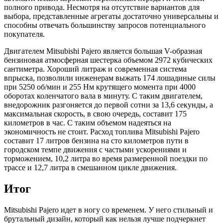
полного привода. Несмотря на отсутствие вариантов для
выбора, представленные агрегаты достаточно универсальны и
способны отвечать большинству запросов потенциального
покупателя.
Двигателем Mitsubishi Pajero является большая V-образная
бензиновая атмосферная шестерка объемом 2972 кубических
сантиметра. Хороший литраж и современная система
впрыска, позволили инженерам выжать 174 лошадиные силы
при 5250 об/мин и 255 Нм крутящего момента при 4000
оборотах коленчатого вала в минуту. С таким двигателем,
внедорожник разгоняется до первой сотни за 13,6 секунды, а
максимальная скорость, в свою очередь, составит 175
километров в час. С таким объемом надеяться на
экономичность не стоит. Расход топлива Mitsubishi Pajero
составит 17 литров бензина на сто километров пути в
городском темпе движения с частыми ускорениями и
торможением, 10,2 литра во время размеренной поездки по
трассе и 12,7 литра в смешанном цикле движения.
Итог
Mitsubishi Pajero идет в ногу со временем. У него стильный и
брутальный дизайн, который как нельзя лучше подчеркнет