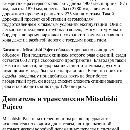
габаритные размеры составляют: длина 4900 мм, ширина 1875
мм, высота 1870 мм, колесная база 2780 мм, а величина
дорожного просвета равняется 235 миллиметрам. Такой
дорожный просвет свойственен автомобилям,
подготовленным к тяжелым условиям эксплуатации. Они с
легкостью преодолеют глубокую колею, смогут штурмовать
бордюры во время парковки и сохранят отличную плавность
хода даже на разбитой дороге с твердым покрытием.
Багажник Mitsubishi Pajero обладает довольно солидным
объемом. При поднятых спинках второго ряда сидений, сзади
остается 663 литра свободного пространства. Благодаря такой
вместительности, внедорожник станет отличным другом и
помощником, куда бы вы не направились. Если, по прихоти
судьбы, владельцу понадобиться взять на борт более
габаритный груз, он всегда сможет сложить спинки заднего
ряда и освободить вплоть до 1790 литров.
Двигатель и трансмиссия Mitsubishi
Pajero
Mitsubishi Pajero на отечественном рынке предлагается
исключительно с одним двигателем, пятидиапазонной
автоматической коробкой переменных передач и системой