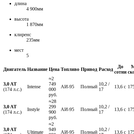
длина
4 900мм
высота
1 870мм
клиренс
235мм
мест
5
До
М
Двигатель
Название
Цена
Топливо
Привод
Расход
сотни
ск
≈2
3,0 AT
749
10,2 /
Intense
АИ-95
Полный
13,6 с
17
(174 л.с.)
000
17
руб.
≈28
3,0 AT
299
10,2 /
Instyle
АИ-95
Полный
13,6 с
17
(174 л.с.)
900
17
руб.
≈2
3,0 AT
949
10,2 /
Ultimate
АИ-95
Полный
13,6 с
17