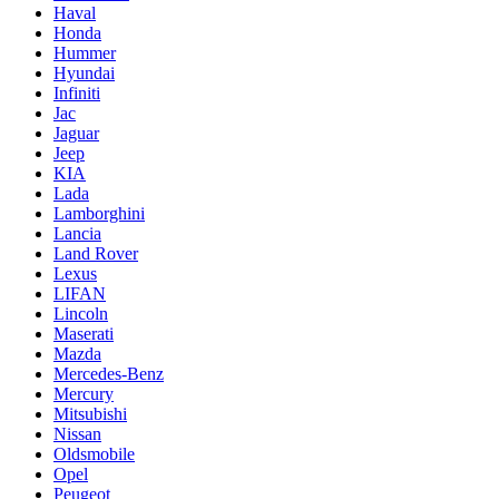
Haval
Honda
Hummer
Hyundai
Infiniti
Jac
Jaguar
Jeep
KIA
Lada
Lamborghini
Lancia
Land Rover
Lexus
LIFAN
Lincoln
Maserati
Mazda
Mercedes-Benz
Mercury
Mitsubishi
Nissan
Oldsmobile
Opel
Peugeot