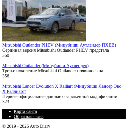
Mitsubishi Outlander PHEV (Мицубиши Аутлэндер ПХЕВ)
Серийная версия Mitsubishi Outlander PHEV предстала
360
Mitsubishi Outlander (Мицубиши Аутлендер)
Третье поколение Mitsubishi Outlander появилось на
356
Mitsubishi Lancer Evolution X Ralliart (Мицубиши Лансер Эво
Х Раллиарт)
Первые официальные данные о заряженной модификации
323
Карта сайта
Обратная связь
© 2019 - 2026 Auto Diary