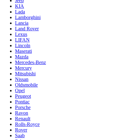
Jeep
KIA
Lada
Lamborghini
Lancia
Land Rover
Lexus
LIFAN
Lincoln
Maserati
Mazda
Mercedes-Benz
Mercury
Mitsubishi
Nissan
Oldsmobile
Opel
Peugeot
Pontiac
Porsche
Ravon
Renault
Rolls-Royce
Rover
Saab