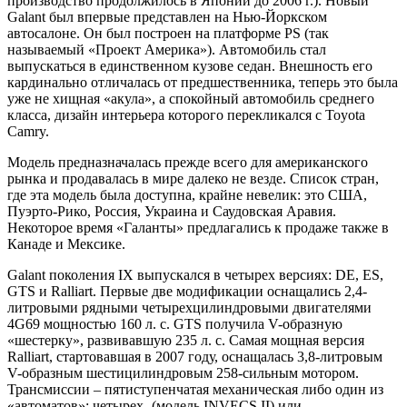
производство продолжилось в Японии до 2006 г.). Новый
Galant был впервые представлен на Нью-Йоркском
автосалоне. Он был построен на платформе PS (так
называемый «Проект Америка»). Автомобиль стал
выпускаться в единственном кузове седан. Внешность его
кардинально отличалась от предшественника, теперь это была
уже не хищная «акула», а спокойный автомобиль среднего
класса, дизайн интерьера которого перекликался с Toyota
Camry.
Модель предназначалась прежде всего для американского
рынка и продавалась в мире далеко не везде. Список стран,
где эта модель была доступна, крайне невелик: это США,
Пуэрто-Рико, Россия, Украина и Саудовская Аравия.
Некоторое время «Галанты» предлагались к продаже также в
Канаде и Мексике.
Galant поколения IX выпускался в четырех версиях: DE, ES,
GTS и Ralliart. Первые две модификации оснащались 2,4-
литровыми рядными четырехцилиндровыми двигателями
4G69 мощностью 160 л. с. GTS получила V-образную
«шестерку», развивавшую 235 л. с. Самая мощная версия
Ralliart, стартовавшая в 2007 году, оснащалась 3,8-литровым
V-образным шестицилиндровым 258-сильным мотором.
Трансмиссии – пятиступенчатая механическая либо один из
«автоматов»: четырех- (модель INVECS II) или