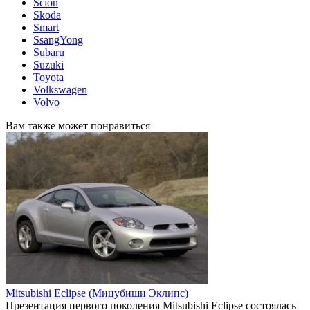
Scion
Skoda
Smart
SsangYong
Subaru
Suzuki
Toyota
Volkswagen
Volvo
Вам также может понравиться
Mitsubishi Eclipse (Мицубиши Эклипс)
Презентация первого поколения Mitsubishi Eclipse состоялась