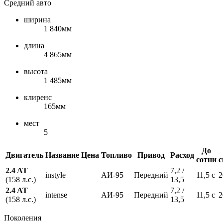
Средний авто
ширина
1 840мм
длина
4 865мм
высота
1 485мм
клиренс
165мм
мест
5
До
Двигатель
Название
Цена
Топливо
Привод
Расход
сотни
с
2.4 AT
7,2 /
instyle
АИ-95
Передний
11,5 с
2
(158 л.с.)
13,5
2.4 AT
7,2 /
intense
АИ-95
Передний
11,5 с
2
(158 л.с.)
13,5
Поколения