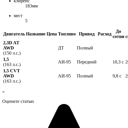
клиренс
183мм
мест
5
До
Двигатель
Название
Цена
Топливо
Привод
Расход
сотни
с
2,3D AT
AWD
ДТ
Полный
(150 л.с.)
1,5
АИ-95
Передний
10,3 с
2
(163 л.с.)
1,5 CVT
AWD
АИ-95
Полный
9,8 с
2
(163 л.с.)
«
Оцените статью