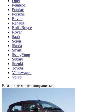
Opel
Peugeot
Pontiac
Porsche
Ravon
Renault
Rolls-Royce
Rover
Saab
Scion
Skoda
Smart
SsangYong
Subaru
Suzuki
Toyota
Volkswagen
Volvo
Вам также может понравиться