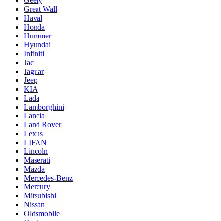
Geely
Great Wall
Haval
Honda
Hummer
Hyundai
Infiniti
Jac
Jaguar
Jeep
KIA
Lada
Lamborghini
Lancia
Land Rover
Lexus
LIFAN
Lincoln
Maserati
Mazda
Mercedes-Benz
Mercury
Mitsubishi
Nissan
Oldsmobile