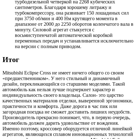
турбодизельной четверкой на 2268 кубических
сантиметров. Благодаря хорошему литражу и
турбокомпрессору, она развивает 150 лошадиных сил
при 3750 об/мин и 400 Нм крутящего момента в
диапазоне от 2000 до 2250 оборотов коленчатого вала в
минуту. Силовой агрегат стыкуется с
восьмиступенчатой автоматической коробкой
переменных передач и устанавливается исключительно
на версии с полным приводом.
Итог
Mitsubishi Eclipse Cross не имеет ничего общего со своим
«предшественником». У него стильный и динамичный
дизайн, перекликающийся со старшими моделями. Такой
автомобиль как нельзя лучше подчеркнет характер и
индивидуальность своего владельца. Салон- это царство
качественных материалов отделки, выверенной эргономики,
практичности и комфорта. Даже дорога в час пик или
загородная поездка не сможет доставить лишних неудобств.
Производитель прекрасно понимает, что, в первую очередь,
автомобиль должен дарить удовольствие от вождения.
Именно поэтому, кроссовер оборудуется отличной линейкой
агрегатов, являющихся сплавом инновационных технологий