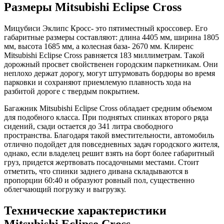
Размеры Mitsubishi Eclipse Cross
Мицубиси Эклипс Кросс- это пятиместный кроссовер. Его
габаритные размеры составляют: длина 4405 мм, ширина 1805
мм, высота 1685 мм, а колесная база- 2670 мм. Клиренс
Mitsubishi Eclipse Cross равняется 183 миллиметрам. Такой
дорожный просвет свойственен городским паркетникам. Они
неплохо держат дорогу, могут штурмовать бордюры во время
парковки и сохраняют приемлемую плавность хода на
разбитой дороге с твердым покрытием.
Багажник Mitsubishi Eclipse Cross обладает средним объемом
для подобного класса. При поднятых спинках второго ряда
сидений, сзади остается до 341 литра свободного
пространства. Благодаря такой вместительности, автомобиль
отлично подойдет для повседневных задач городского жителя,
однако, если владелец решит взять на борт более габаритный
груз, придется жертвовать посадочными местами. Стоит
отметить, что спинки заднего дивана складываются в
пропорции 60:40 и образуют ровный пол, существенно
облегчающий погрузку и выгрузку.
Технические характеристики
Mitsubishi Eclipse Cross