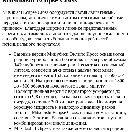
Mitsubishi Eclipse Cross оборудуется двумя двигателями,
вариатором, механическими и автоматическими коробками
передач, а также передним или полным подключаемым
приводом. Благодаря широкой линейке представленных
агрегатов, автомобиль становится довольно универсальным и
способен удовлетворить большинство потребностей
потенциального покупателя.
Базовые версии Мицубиси Эклипс Кросс оснащаются
рядной турбированной бензиновой четверкой объемом
1499 кубических сантиметров. Несмотря на скромный
литраж, современная система наддува позволила
инженерам выжать 163 лошадиные силы при 5500 об/
мин и 250 Нм крутящего момента в диапазоне от 1800
до 4500 оборотов коленчатого вала в минуту.
Полноприводная версия с вариатором ускоряется до
сотни за 9,8 секунды, а максимальная скорость, в свою
очередь, составит 200 километров в час. Несмотря на
хорошую мощность и неплохую динамику, расход
топлива Mitsubishi Eclipse Cross, в такой комплектации,
составит 7 литров бензина на сто километров пути в
комбинированном цикле движения.
Mitsubishi Eclipse Cross также можно оснастить рядной