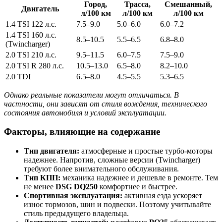
Город,
Трасса,
Смешанный,
Двигатель
л/100 км
л/100 км
л/100 км
1.4 TSI 122 л.с.
7.5–9.0
5.0–6.0
6.0–7.2
1.4 TSI 160 л.с.
8.5–10.5
5.5–6.5
6.8–8.0
(Twincharger)
2.0 TSI 210 л.с.
9.5–11.5
6.0–7.5
7.5–9.0
2.0 TSI R 280 л.с.
10.5–13.0
6.5–8.0
8.2–10.0
2.0 TDI
6.5–8.0
4.5–5.5
5.3–6.5
Однако реальные показатели могут отличаться. В
частности, они зависят от стиля вождения, технического
состояния автомобиля и условий эксплуатации.
Факторы, влияющие на содержание
Тип двигателя:
атмосферные и простые турбо-моторы
надежнее. Напротив, сложные версии (Twincharger)
требуют более внимательного обслуживания.
Тип КПП:
механика надежнее и дешевле в ремонте. Тем
не менее
DSG DQ250
комфортнее и быстрее.
Спортивная эксплуатация:
активная езда ускоряет
износ тормозов, шин и подвески. Поэтому учитывайте
стиль предыдущего владельца.