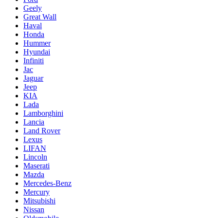
Geely
Great Wall
Haval
Honda
Hummer
Hyundai
Infiniti
Jac
Jaguar
Jeep
KIA
Lada
Lamborghini
Lancia
Land Rover
Lexus
LIFAN
Lincoln
Maserati
Mazda
Mercedes-Benz
Mercury
Mitsubishi
Nissan