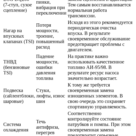
пинки,
(7-ступ, сухое
Тем самым восстанавливается
вибрация при
сцепление)
нормальная работа
переключении
трансмиссии.
Исходя из этого рекомендуется
Потеря
периодическая очистка
Нагар на
мощности,
впуска. В результате
впускных
троение,
своевременное обслуживание
клапанах (TSI)
повышенный
предотвращает проблемы с
расход
двигателем.
Падение
На практике важно
ТНВД
мощности,
использовать качественное
(бензиновые
ошибки
топливо АИ-95/98. В
TSI)
давления
результате ресурс насоса
топлива
значительно возрастает.
К тому же требуется
Подвеска
Стуки,
своевременная замена
(сайлентблоки,
люфты, износ
изношенных элементов. В
шаровые)
шин
свою очередь это сохраняет
спортивную управляемость.
Соответственно
контролируйте состояние
Течь
Система
патрубков и помпы. При этом
антифриза,
охлаждения
своевременная замена
перегрев
предотвратит серьезные