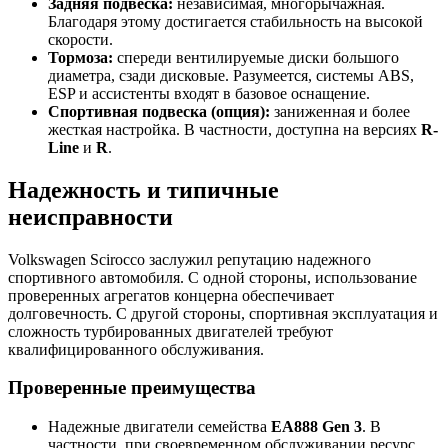
Задняя подвеска:
независимая, многорычажная.
Благодаря этому достигается стабильность на высокой
скорости.
Тормоза:
спереди вентилируемые диски большого
диаметра, сзади дисковые. Разумеется, системы ABS,
ESP и ассистенты входят в базовое оснащение.
Спортивная подвеска (опция):
заниженная и более
жесткая настройка. В частности, доступна на версиях
R-
Line
и
R
.
Надежность и типичные
неисправности
Volkswagen Scirocco заслужил репутацию надежного
спортивного автомобиля. С одной стороны, использование
проверенных агрегатов концерна обеспечивает
долговечность. С другой стороны, спортивная эксплуатация и
сложность турбированных двигателей требуют
квалифицированного обслуживания.
Проверенные преимущества
Надежные двигатели семейства
EA888 Gen 3
. В
частности, при своевременном обслуживании ресурс