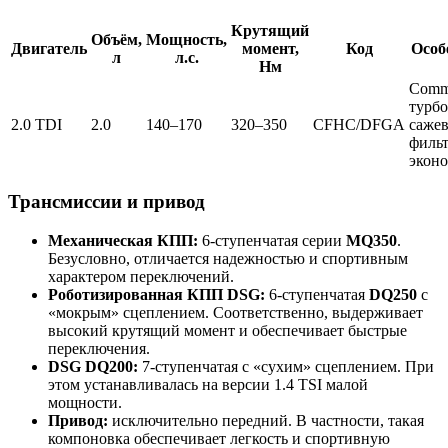
Крутящий
Объём,
Мощность,
Двигатель
момент,
Код
Особ
л
л.с.
Нм
Commo
турбо
2.0 TDI
2.0
140–170
320–350
CFHC/DFGA
саже
фильт
экон
Трансмиссии и привод
Механическая КПП:
6-ступенчатая серии
MQ350
.
Безусловно, отличается надежностью и спортивным
характером переключений.
Роботизированная КПП DSG:
6-ступенчатая
DQ250
с
«мокрым» сцеплением. Соответственно, выдерживает
высокий крутящий момент и обеспечивает быстрые
переключения.
DSG DQ200:
7-ступенчатая с «сухим» сцеплением. При
этом устанавливалась на версии 1.4 TSI малой
мощности.
Привод:
исключительно передний. В частности, такая
компоновка обеспечивает легкость и спортивную