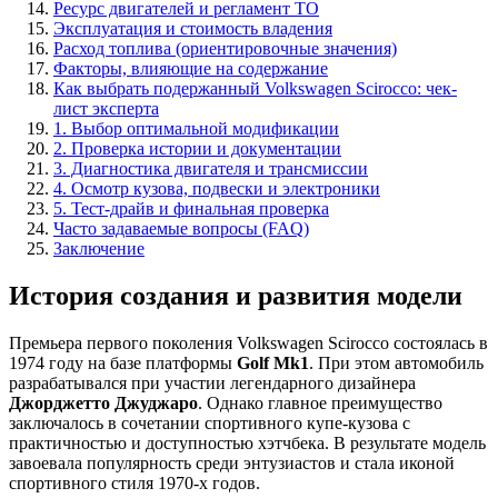
Ресурс двигателей и регламент ТО
Эксплуатация и стоимость владения
Расход топлива (ориентировочные значения)
Факторы, влияющие на содержание
Как выбрать подержанный Volkswagen Scirocco: чек-
лист эксперта
1. Выбор оптимальной модификации
2. Проверка истории и документации
3. Диагностика двигателя и трансмиссии
4. Осмотр кузова, подвески и электроники
5. Тест-драйв и финальная проверка
Часто задаваемые вопросы (FAQ)
Заключение
История создания и развития модели
Премьера первого поколения Volkswagen Scirocco состоялась в
1974 году на базе платформы
Golf Mk1
. При этом автомобиль
разрабатывался при участии легендарного дизайнера
Джорджетто Джуджаро
. Однако главное преимущество
заключалось в сочетании спортивного купе-кузова с
практичностью и доступностью хэтчбека. В результате модель
завоевала популярность среди энтузиастов и стала иконой
спортивного стиля 1970-х годов.