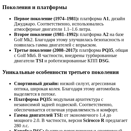
Поколения и платформы
Первое поколение (1974–1981):
платформа
A1
, дизайн
Джуджаро. Соответственно, использовались
атмосферные двигатели 1.1–1.6 литра.
Второе поколение (1981–1992):
платформа
A2
на базе
Golf Mk2. Благодаря этому улучшилась безопасность и
появилась гамма двигателей с впрыском.
Третье поколение (2008–2017):
платформа
PQ35
, общая
с Golf Mk6. В частности, внедрены турбированные
двигатели
TSI
и роботизированные КПП
DSG
.
Уникальные особенности третьего поколения
Спортивный дизайн:
низкий силуэт, агрессивная
оптика, широкая колея. Благодаря этому автомобиль
выделяется в потоке.
Платформа PQ35:
модульная архитектура с
независимой задней подвеской. Соответственно,
обеспечивается отличная управляемость и комфорт.
Гамма двигателей TSI:
от экономичного 1.4 до
мощного 2.0. В частности, версия
Scirocco R
предлагает
280 л.с.
Коробка DSG:
быстрые переключения и спортивный