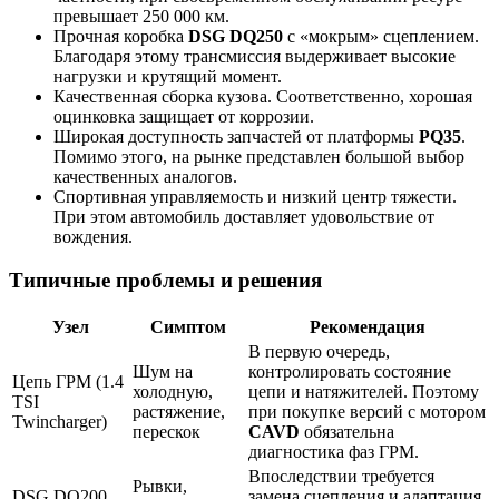
превышает 250 000 км.
Прочная коробка
DSG DQ250
с «мокрым» сцеплением.
Благодаря этому трансмиссия выдерживает высокие
нагрузки и крутящий момент.
Качественная сборка кузова. Соответственно, хорошая
оцинковка защищает от коррозии.
Широкая доступность запчастей от платформы
PQ35
.
Помимо этого, на рынке представлен большой выбор
качественных аналогов.
Спортивная управляемость и низкий центр тяжести.
При этом автомобиль доставляет удовольствие от
вождения.
Типичные проблемы и решения
Узел
Симптом
Рекомендация
В первую очередь,
Шум на
контролировать состояние
Цепь ГРМ (1.4
холодную,
цепи и натяжителей. Поэтому
TSI
растяжение,
при покупке версий с мотором
Twincharger)
перескок
CAVD
обязательна
диагностика фаз ГРМ.
Впоследствии требуется
Рывки,
DSG DQ200
замена сцепления и адаптация.