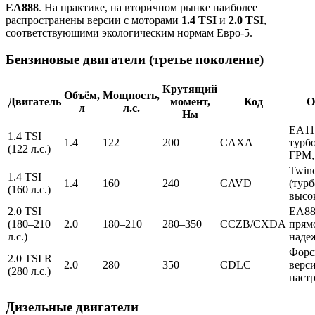
EA888
. На практике, на вторичном рынке наиболее
распространены версии с моторами
1.4 TSI
и
2.0 TSI
,
соответствующими экологическим нормам Евро-5.
Бензиновые двигатели (третье поколение)
Крутящий
Объём,
Мощность,
Двигатель
момент,
Код
О
л
л.с.
Нм
EA11
1.4 TSI
1.4
122
200
CAXA
турб
(122 л.с.)
ГРМ,
Twinc
1.4 TSI
1.4
160
240
CAVD
(тур
(160 л.с.)
высо
2.0 TSI
EA88
(180–210
2.0
180–210
280–350
CCZB/CXDA
прям
л.с.)
наде
Форс
2.0 TSI R
2.0
280
350
CDLC
верси
(280 л.с.)
наст
Дизельные двигатели