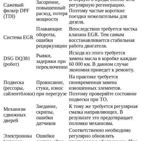
Засорение,
Сажевый
регулярную регенерацию.
повышенный
фильтр DPF
Поэтому частые короткие
расход, потеря
(TDI)
поездки нежелательны для
мощности
дизеля.
Плавающие
Впоследствии требуется чистка
обороты,
клапана EGR. Тем самым
Система EGR
ошибки
восстанавливается стабильная
рециркуляции
работа двигателя.
Исходя из этого требуется
Рывки,
DSG DQ381
замена масла в коробке каждые
задержки при
(робот)
60 000 км. В данном случае
переключении
экономия приведет к ремонту.
На практике требуется
Подвеска
Провисание,
своевременная замена
(рессоры,
стуки, износ
изношенных элементов.
сайлентблоки)
при перегрузе
Поэтому проверяйте состояние
подвески при ТО.
Заедание,
К тому же требуется регулярная
Механизм
скрипы,
смазка направляющих. В
сдвижных
ошибки
результате это предотвращает
дверей
датчиков
поломки механизма.
Соответственно необходимо
Электроника
Ошибки
регулярно обновлять