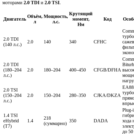
моторами
2.0 TDI
и
2.0 TSI
.
Крутящий
Объём,
Мощность,
Двигатель
момент,
Код
Особ
л
л.с.
Нм
Commo
турбо
2.0 TDI
2.0
140
340
CFHC
саже
(140 л.с.)
фильт
экон
Commo
2.0 TDI
Biturb
(180–204
2.0
180–204
400–450
CFGB/DFHA
высо
л.с.)
мощн
нагру
EA888
2.0 TSI
турбо
(150–204
2.0
150–204
280–350
CJKA/DKZA
прям
л.с.)
впры
Plug-
1.4 TSI
гибри
218
eHybrid
1.4
350
DADA
хода 
(суммарно)
(T7)
элект
до 50