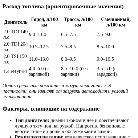
Расход топлива (ориентировочные значения)
Город, л/100
Трасса, л/100
Смешанный,
Двигатель
км
км
л/100 км
2.0 TDI 140
9.0–11.0
6.5–7.5
7.5–9.0
л.с.
2.0 TDI 204
10.5–12.5
7.5–8.5
8.5–10.0
л.с.
2.0 TSI 150
11.0–13.0
8.0–9.5
9.0–10.5
л.с.
4.0–6.0 (с
8.5–10.0 (без
3.5–5.0 (с
1.4 eHybrid
зарядкой)
зарядки)
зарядкой)
Однако реальные показатели могут отличаться. В
частности, они зависят от загрузки автомобиля и условий
эксплуатации.
Факторы, влияющие на содержание
Тип двигателя:
дизели экономичнее и обеспечивают
лучшую тягу под нагрузкой. Напротив, бензиновые
версии тише и проще в обслуживании зимой.
Режим эксплуатации:
коммерческое использование с