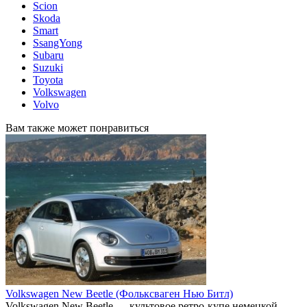
Scion
Skoda
Smart
SsangYong
Subaru
Suzuki
Toyota
Volkswagen
Volvo
Вам также может понравиться
Volkswagen New Beetle (Фольксваген Нью Битл)
Volkswagen New Beetle — культовое ретро-купе немецкой