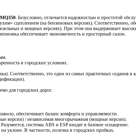
/MQ350
. Безусловно, отличается надежностью и простотой обсл
ухим» сцеплением (на бензиновых версиях). Соответственно, о
дизельных и мощных версиях). При этом она выдерживает высок
мпоновка обеспечивает экономичность и просторный салон.
мм.
вренность в городских условиях.
ка). Соответственно, это один из самых практичных седанов в к
дификации).
емо для городских дорог.
равило, обеспечивает баланс комфорта и управляемости.
вые версии) / независимая многорычажная (мощные версии).
Разумеется, системы ABS и ESP входят в базовое оснащение.
на уклоне. В частности, полезна в городских пробках.