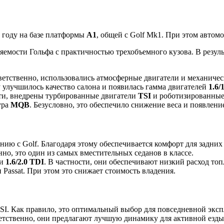
9 году на базе платформы
A1
, общей с Golf Mk1. При этом автомо
емости Гольфа с практичностью трехобъемного кузова. В резуль
ветственно, использовались атмосферные двигатели и механиче
у улучшилось качество салона и появилась гамма двигателей
1.6/
сти, внедрены турбированные двигатели
TSI
и роботизированн
ура
MQB
. Безусловно, это обеспечило снижение веса и появлен
нию с Golf. Благодаря этому обеспечивается комфорт для задних
но, это один из самых вместительных седанов в классе.
и
1.6/2.0 TDI
. В частности, они обеспечивают низкий расход топ
 Passat. При этом это снижает стоимость владения.
TSI. Как правило, это оптимальный выбор для повседневной эксп
етственно, они предлагают лучшую динамику для активной езды