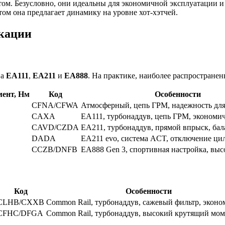
м. Безусловно, они идеальны для экономичной эксплуатации и
том она предлагает динамику на уровне хот-хэтчей.
икации
ва
EA111
,
EA211
и
EA888
. На практике, наиболее распростране
ент, Нм
Код
Особенности
CFNA/CFWA
Атмосферный, цепь ГРМ, надежность для
CAXA
EA111, турбонаддув, цепь ГРМ, экономи
CAVD/CZDA
EA211, турбонаддув, прямой впрыск, ба
DADA
EA211 evo, система ACT, отключение ци
CCZB/DNFB
EA888 Gen 3, спортивная настройка, вы
Код
Особенности
CLHB/CXXB
Common Rail, турбонаддув, сажевый фильтр, экон
CFHC/DFGA
Common Rail, турбонаддув, высокий крутящий мом