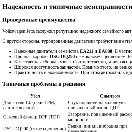
Надежность и типичные неисправност
Проверенные преимущества
Volkswagen Jetta заслужил репутацию надежного семейного ав
С другой стороны, турбированные двигатели требуют внимат
Надежные двигатели семейства
EA211
и
EA888
. В част
Прочная коробка
DSG DQ250
с «мокрым» сцеплением. Бл
Качественная сборка кузова. Соответственно, хорошая оц
Широкая доступность запчастей. Помимо этого, на рынке
Практичность и экономичность. При этом автомобиль иде
Типичные проблемы и решения
Узел
Симптом
Двигатель 1.6 (цепь ГРМ,
Стук поршней на холодную,
ранние версии)
повышенный износ ЦПГ
Засорение, повышенный расход
Сажевый фильтр DPF (TDI)
мощности
Рывки, пинки, вибрация при
DSG DQ200 (сухое сцепление)
переключении