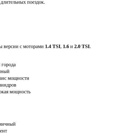
 длительных поездок.
ны версии с моторами
1.4 TSI
,
1.6
и
2.0 TSI
.
 города
чный
ланс мощности
линдров
сокая мощность
омичный
ент