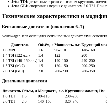
Jetta TDI:
дизельные версии с высоким крутящим моменто
Jetta GLI:
спортивная версия с двигателем 2.0 TSI. При э
Технические характеристики и модиф
Бензиновые двигатели (поколения 6–7)
Volkswagen Jetta оснащался бензиновыми двигателями семейст
Двигатель
Объём, л
Мощность, л.с.
Крутящий мом
1.6 MPI
1.6
90–110
148–160
1.4 TSI (122 л.с.)
1.4
122
200
1.4 TSI (140–150 л.с.)
1.4
140–150
240–250
1.5 TSI (Mk7)
1.5
130–150
200–250
2.0 TSI (GLI)
2.0
200–230
280–350
Дизельные двигатели
Двигатель
Объём, л
Мощность, л.с.
Крутящий момент, Нм
1.6 TDI
1.6
90–115
230–250
2.0 TDI
2.0
140–150
320–340