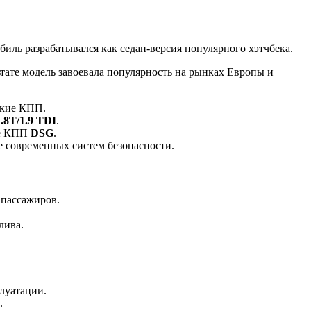
биль разрабатывался как седан-версия популярного хэтчбека.
тате модель завоевала популярность на рынках Европы и
ские КПП.
1.8T/1.9 TDI
.
ые КПП
DSG
.
ие современных систем безопасности.
 пассажиров.
лива.
луатации.
.