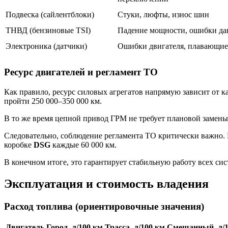
Подвеска (сайлентблоки)
Стуки, люфты, износ шин
ТНВД (бензиновые TSI)
Падение мощности, ошибки да
Электроника (датчики)
Ошибки двигателя, плавающие
Ресурс двигателей и регламент ТО
Как правило, ресурс силовых агрегатов напрямую зависит от к
пройти 250 000–350 000 км.
В то же время цепной привод ГРМ не требует плановой замены
Следовательно, соблюдение регламента ТО критически важно. П
коробке
DSG
каждые 60 000 км.
В конечном итоге, это гарантирует стабильную работу всех си
Эксплуатация и стоимость владения
Расход топлива (ориентировочные значения)
Двигатель
Город, л/100 км
Трасса, л/100 км
Смешанный, л/1