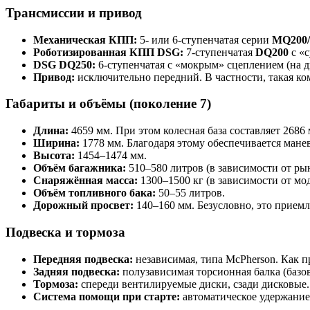
Трансмиссии и привод
Механическая КПП:
5- или 6-ступенчатая серии
MQ200
Роботизированная КПП DSG:
7-ступенчатая
DQ200
с «с
DSG DQ250:
6-ступенчатая с «мокрым» сцеплением (на 
Привод:
исключительно передний. В частности, такая ко
Габариты и объёмы (поколение 7)
Длина:
4659 мм. При этом колесная база составляет 2686 
Ширина:
1778 мм. Благодаря этому обеспечивается мане
Высота:
1454–1474 мм.
Объём багажника:
510–580 литров (в зависимости от рын
Снаряжённая масса:
1300–1500 кг (в зависимости от мо
Объём топливного бака:
50–55 литров.
Дорожный просвет:
140–160 мм. Безусловно, это приемл
Подвеска и тормоза
Передняя подвеска:
независимая, типа McPherson. Как п
Задняя подвеска:
полузависимая торсионная балка (базо
Тормоза:
спереди вентилируемые диски, сзади дисковые. 
Система помощи при старте:
автоматическое удержание 