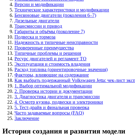
Версии и модификации
Технические характеристики и модификации
Бензиновые двигатели (поколения 6–7)
Дизельные двигатели
Трансмиссии и привод
Габариты и объёмы (поколение 7)
Подвеска и тормоза
Надежность и типичные неисправности
Проверенные преимущества
Типичные проблемы и решения
Ресурс двигателей и регламент ТО
Эксплуатация и стоимость владения
Расход топлива (ориентировочные значения)
Факторы, влияющие на содержание
Как выбрать подержанный Volkswagen Jetta: чек-лист экс
1. Выбор оптимальной модификации
2. Проверка истории и документации
3. Диагностика двигателя и трансмиссии
4. Осмотр кузова, подвески и электроники
5. Тест-драйв и финальная проверка
Часто задаваемые вопросы (FAQ)
Заключение
История создания и развития модели