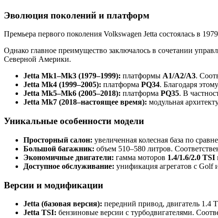
Эволюция поколений и платформ
Премьера первого поколения Volkswagen Jetta состоялась в 197
Однако главное преимущество заключалось в сочетании управля
Северной Америки.
Jetta Mk1–Mk3 (1979–1999):
платформы
A1/A2/A3
. Соот
Jetta Mk4 (1999–2005):
платформа
PQ34
. Благодаря этом
Jetta Mk5–Mk6 (2005–2018):
платформа
PQ35
. В частно
Jetta Mk7 (2018–настоящее время):
модульная архитект
Уникальные особенности модели
Просторный салон:
увеличенная колесная база по сравне
Большой багажник:
объем 510–580 литров. Соответствен
Экономичные двигатели:
гамма моторов
1.4/1.6/2.0 TSI
Доступное обслуживание:
унификация агрегатов с Golf и
Версии и модификации
Jetta (базовая версия):
передний привод, двигатель 1.4 
Jetta TSI:
бензиновые версии с турбодвигателями. Соотв