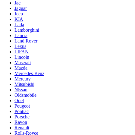
Jac
Jaguar
Jeep
KIA
Lada
Lamborghini
Lancia
Land Rover
Lexus
LIFAN
Lincoln
Maserati
Mazda
Mercedes-Benz
Mercury
Mitsubishi
Nissan
Oldsmobile
Opel
Peugeot
Pontiac
Porsche
Ravon
Renault
Rolls-Royce