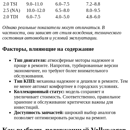
2.0 TSI
9.0–11.0
6.0–7.5
7.2–8.8
2.5 (NA)
10.0–12.0
6.5–8.0
8.0–9.5
2.0 TDI
6.0–7.5
4.0–5.0
4.8–6.0
Однако реальные показатели могут отличаться. В
частности, они зависят от стиля вождения, технического
состояния автомобиля и условий эксплуатации.
Факторы, влияющие на содержание
Тип двигателя:
атмосферные моторы надежнее и
проще в ремонте. Напротив, турбированные версии
экономичнее, но требуют более внимательного
обслуживания.
Тип КПП:
механика надежнее и дешевле в ремонте. Тем
не менее автомат комфортнее в городских условиях.
Коллекционный статус:
модель сохраняет и
увеличивает стоимость. Соответственно, правильное
хранение и обслуживание критически важны для
инвестиций.
Доступность запчастей:
широкий выбор аналогов
позволяет оптимизировать расходы на ремонт.
Как выбрать подержанный Volkswagen