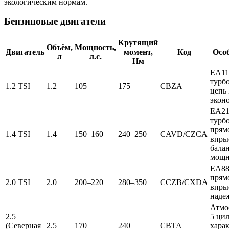
экологическим нормам.
Бензиновые двигатели
Крутящий
Объём,
Мощность,
Двигатель
момент,
Код
Осо
л
л.с.
Нм
EA11
турб
1.2 TSI
1.2
105
175
CBZA
цепь
экон
EA21
турб
прям
1.4 TSI
1.4
150–160
240–250
CAVD/CZCA
впры
бала
мощн
EA88
прям
2.0 TSI
2.0
200–220
280–350
CCZB/CXDA
впры
наде
Атмо
2.5
5 ци
(Северная
2.5
170
240
CBTA
хара