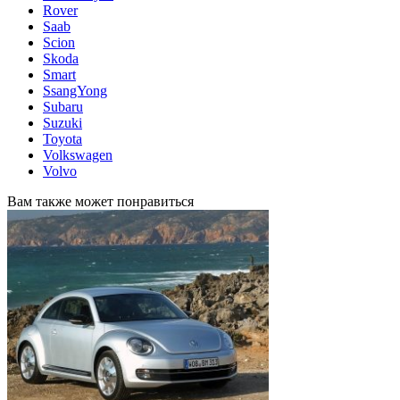
Rover
Saab
Scion
Skoda
Smart
SsangYong
Subaru
Suzuki
Toyota
Volkswagen
Volvo
Вам также может понравиться