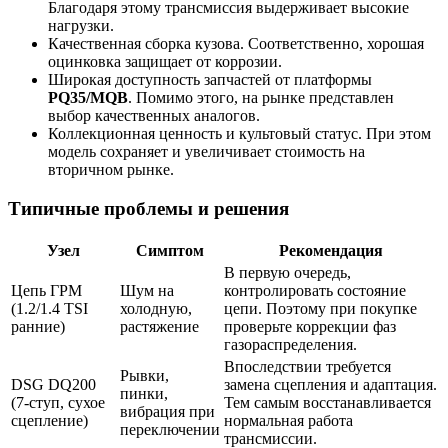
Благодаря этому трансмиссия выдерживает высокие
нагрузки.
Качественная сборка кузова. Соответственно, хорошая
оцинковка защищает от коррозии.
Широкая доступность запчастей от платформы
PQ35/MQB
. Помимо этого, на рынке представлен
выбор качественных аналогов.
Коллекционная ценность и культовый статус. При этом
модель сохраняет и увеличивает стоимость на
вторичном рынке.
Типичные проблемы и решения
Узел
Симптом
Рекомендация
В первую очередь,
Цепь ГРМ
Шум на
контролировать состояние
(1.2/1.4 TSI
холодную,
цепи. Поэтому при покупке
ранние)
растяжение
проверьте коррекции фаз
газораспределения.
Впоследствии требуется
Рывки,
DSG DQ200
замена сцепления и адаптация.
пинки,
(7-ступ, сухое
Тем самым восстанавливается
вибрация при
сцепление)
нормальная работа
переключении
трансмиссии.