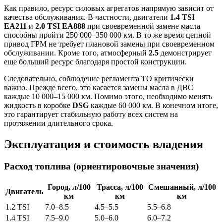
Как правило, ресурс силовых агрегатов напрямую зависит от
качества обслуживания. В частности, двигатели
1.4 TSI
EA211
и
2.0 TSI EA888
при своевременной замене масла
способны пройти 250 000–350 000 км. В то же время цепной
привод ГРМ не требует плановой замены при своевременном
обслуживании. Кроме того, атмосферный
2.5
демонстрирует
еще больший ресурс благодаря простой конструкции.
Следовательно, соблюдение регламента ТО критически
важно. Прежде всего, это касается замены масла в ДВС
каждые 10 000–15 000 км. Помимо этого, необходимо менять
жидкость в коробке
DSG
каждые 60 000 км. В конечном итоге,
это гарантирует стабильную работу всех систем на
протяжении длительного срока.
Эксплуатация и стоимость владения
Расход топлива (ориентировочные значения)
Город, л/100
Трасса, л/100
Смешанный, л/100
Двигатель
км
км
км
1.2 TSI
7.0–8.5
4.5–5.5
5.5–6.8
1.4 TSI
7.5–9.0
5.0–6.0
6.0–7.2