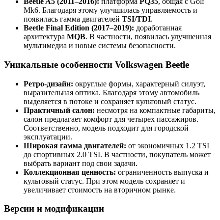
Beetle A5 (2011–2016):
платформа
PQ35
, общая с Golf
Mk6. Благодаря этому улучшилась управляемость и
появилась гамма двигателей
TSI/TDI
.
Beetle Final Edition (2017–2019):
доработанная
архитектура
MQB
. В частности, появилась улучшенная
мультимедиа и новые системы безопасности.
Уникальные особенности Volkswagen Beetle
Ретро-дизайн:
округлые формы, характерный силуэт,
выразительная оптика. Благодаря этому автомобиль
выделяется в потоке и сохраняет культовый статус.
Практичный салон:
несмотря на компактные габариты,
салон предлагает комфорт для четырех пассажиров.
Соответственно, модель подходит для городской
эксплуатации.
Широкая гамма двигателей:
от экономичных 1.2 TSI
до спортивных 2.0 TSI. В частности, покупатель может
выбрать вариант под свои задачи.
Коллекционная ценность:
ограниченность выпуска и
культовый статус. При этом модель сохраняет и
увеличивает стоимость на вторичном рынке.
Версии и модификации