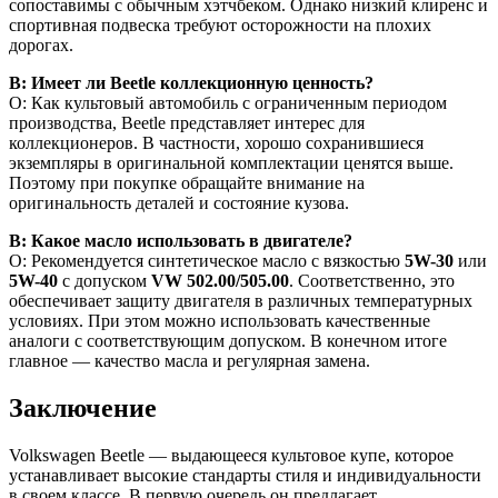
сопоставимы с обычным хэтчбеком. Однако низкий клиренс и
спортивная подвеска требуют осторожности на плохих
дорогах.
В: Имеет ли Beetle коллекционную ценность?
О: Как культовый автомобиль с ограниченным периодом
производства, Beetle представляет интерес для
коллекционеров. В частности, хорошо сохранившиеся
экземпляры в оригинальной комплектации ценятся выше.
Поэтому при покупке обращайте внимание на
оригинальность деталей и состояние кузова.
В: Какое масло использовать в двигателе?
О: Рекомендуется синтетическое масло с вязкостью
5W-30
или
5W-40
с допуском
VW 502.00/505.00
. Соответственно, это
обеспечивает защиту двигателя в различных температурных
условиях. При этом можно использовать качественные
аналоги с соответствующим допуском. В конечном итоге
главное — качество масла и регулярная замена.
Заключение
Volkswagen Beetle — выдающееся культовое купе, которое
устанавливает высокие стандарты стиля и индивидуальности
в своем классе. В первую очередь он предлагает