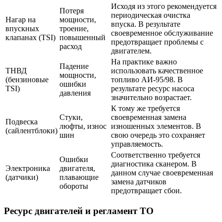
Исходя из этого рекомендуется
Потеря
периодическая очистка
Нагар на
мощности,
впуска. В результате
впускных
троение,
своевременное обслуживание
клапанах (TSI)
повышенный
предотвращает проблемы с
расход
двигателем.
На практике важно
Падение
ТНВД
использовать качественное
мощности,
(бензиновые
топливо АИ-95/98. В
ошибки
TSI)
результате ресурс насоса
давления
значительно возрастает.
К тому же требуется
Стуки,
своевременная замена
Подвеска
люфты, износ
изношенных элементов. В
(сайлентблоки)
шин
свою очередь это сохраняет
управляемость.
Соответственно требуется
Ошибки
диагностика сканером. В
Электроника
двигателя,
данном случае своевременная
(датчики)
плавающие
замена датчиков
обороты
предотвращает сбои.
Ресурс двигателей и регламент ТО