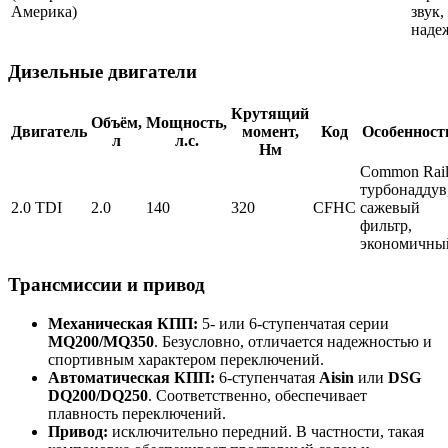
Америка)
звук,
наде
Дизельные двигатели
Крутящий
Объём,
Мощность,
Двигатель
момент,
Код
Особенност
л
л.с.
Нм
Common Rail
турбонаддув
2.0 TDI
2.0
140
320
CFHC
сажевый
фильтр,
экономичны
Трансмиссии и привод
Механическая КПП:
5- или 6-ступенчатая серии
MQ200/MQ350
. Безусловно, отличается надежностью и
спортивным характером переключений.
Автоматическая КПП:
6-ступенчатая
Aisin
или
DSG
DQ200/DQ250
. Соответственно, обеспечивает
плавность переключений.
Привод:
исключительно передний. В частности, такая