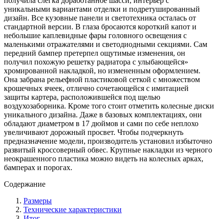
получила слегка доработанное шасси, интерьер с
уникальными вариантами отделки и подретушированный
дизайн. Все кузовные панели и светотехника осталась от
стандартной версии. В глаза бросаются короткий капот и
небольшие каплевидные фары головного освещения с
маленькими отражателями и светодиодными секциями. Сам
передний бампер претерпел ощутимые изменения, он
получил похожую решетку радиатора с улыбающейся»
хромированной накладкой, но измененным оформлением.
Она забрана рельефной пластиковой сеткой с множеством
крошечных ячеек, отлично сочетающейся с имитацией
защиты картера, расположившейся под щелью
воздухозаборника. Кроме того стоит отметить колесные диски
уникального дизайна. Даже в базовых комплектациях, они
обладают диаметром в 17 дюймов и сами по себе неплохо
увеличивают дорожный просвет. Чтобы подчеркнуть
предназначение модели, производитель установил избыточно
развитый кроссоверный обвес. Крупные накладки из черного
неокрашенного пластика можно видеть на колесных арках,
бамперах и порогах.
Содержание
Размеры
Технические характеристики
Итог