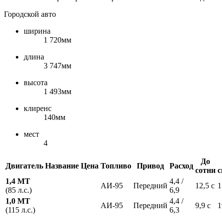
Городской авто
ширина
1 720мм
длина
3 747мм
высота
1 493мм
клиренс
140мм
мест
4
До
Двигатель
Название
Цена
Топливо
Привод
Расход
сотни
с
1,4 MT
4,4 /
АИ-95
Передний
12,5 с
1
(85 л.с.)
6,9
1,0 MT
4,4 /
АИ-95
Передний
9,9 с
1
(115 л.с.)
6,3