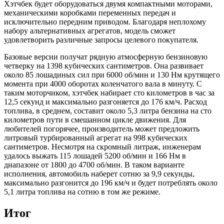
Хэтчбек будет оборудоваться двумя компактными моторами,
механическими коробками переменных передач и
исключительно передним приводом. Благодаря неплохому
набору альтернативных агрегатов, модель сможет
удовлетворить различные запросы целевого покупателя.
Базовые версии получат рядную атмосферную бензиновую
четверку на 1398 кубических сантиметров. Она развивает
около 85 лошадиных сил при 6000 об/мин и 130 Нм крутящего
момента при 4000 оборотах коленчатого вала в минуту. С
таким моторчиком, хэтчбек набирает сто километров в час за
12,5 секунд и максимально разгоняется до 176 км/ч. Расход
топлива, в среднем, составит около 5,3 литра бензина на сто
километров пути в смешанном цикле движения. Для
любителей погорячее, производитель может предложить
литровый турбированный агрегат на 998 кубических
сантиметров. Несмотря на скромный литраж, инженерам
удалось выжать 115 лошадей 5200 об/мин и 166 Нм в
диапазоне от 1800 до 4700 об/мин. В таком варианте
исполнения, автомобиль наберет сотню за 9,9 секунды,
максимально разгонится до 196 км/ч и будет потреблять около
5,1 литра топлива на сотню в том же режиме.
Итог