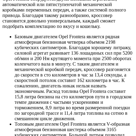
автоматической или пятиступенчатой механической
коробками переменных передач, а также системой полного
привода. Благодаря такому разнообразию, кроссовер
становится довольно универсальным, каждый сможет
подобрать комплектацию по вкусу и кошельку.
Базовым двигателем Opel Frontera является рядная
атмосферная бензиновая четверка объемом 2198
кубических сантиметров. Благодаря хорошему литражу,
силовой агрегат развивает 136 лошадиных сил при 5200
об/мин и 200 Нм крутящего момента при 2500 оборотах
коленчатого вала в минуту. С таким двигателем и
механической коробкой передач, кроссовер разгоняется
до скорости в сто километров в час за 13,4 секунды, а
скоростной потолок составит 162 километра в час. К
сожалению, двигатель никак нельзя назвать
экономичным. Расход топлива Opel Frontera составит
15,8 литра бензина на сто километров пути в городском
темпе движения с частыми ускорениями и
торможением, 8,9 литра во время размеренной поездки
по загородной трассе и 11,4 литра топлива на сотню в
смешанном цикле движения.
Топовым двигателем Opel Frontera является V-образная
атмосферная бензиновая шестерка объемом 3165
кубических сантиметров. Большой литраж позволил