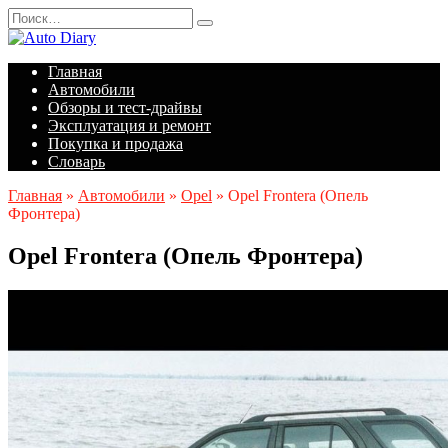
Перейти
Search
к
for:
содержанию
Главная
Автомобили
Обзоры и тест-драйвы
Эксплуатация и ремонт
Покупка и продажа
Словарь
Главная
»
Автомобили
»
Opel
»
Opel Frontera (Опель
Фронтера)
Opel Frontera (Опель Фронтера)