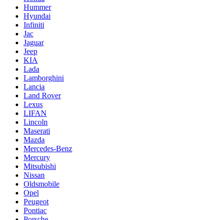
Hummer
Hyundai
Infiniti
Jac
Jaguar
Jeep
KIA
Lada
Lamborghini
Lancia
Land Rover
Lexus
LIFAN
Lincoln
Maserati
Mazda
Mercedes-Benz
Mercury
Mitsubishi
Nissan
Oldsmobile
Opel
Peugeot
Pontiac
Porsche