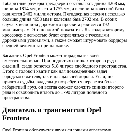
Габаритные размеры трехдверки составляют: длина 4268 мм,
ширина 1814 мм, высота 1755 мм, а величина колесной базы
равняется 2462 миллиметрам. Пятидверная версия несколько
больше: длина 4658 мм и колесная база 2702 мм. В обоих
случаях величина дорожного просвета равняется 192
миллиметрам. Это неплохой показатель, благодаря которому
кроссовер с легкостью будет справляться с тяжелыми
дорожными условиями, а также сможет штурмовать бордюры
средней величины при парковке.
Багажник Opel Frontera может порадовать своей
вместительностью. При поднятых спинках второго ряда
сидений, сзади остается 518 литров свободного пространства.
Этого с головой хватит как для повседневных задач
городского жителя, так и для дальней дороги. Если, по
прихоти судьбы, владельцу потребуется перевезти более
габаритный груз, он всегда сможет сложить спинки второго
ряда и освободить вплоть до 1790 литров полезного
пространства.
Двигатель и трансмиссия Opel
Frontera
Opel Frontera оборудуется двумя силовыми агрегатами,