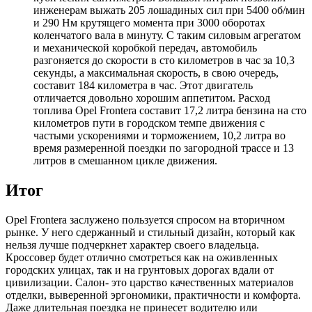
инженерам выжать 205 лошадиных сил при 5400 об/мин
и 290 Нм крутящего момента при 3000 оборотах
коленчатого вала в минуту. С таким силовым агрегатом
и механической коробкой передач, автомобиль
разгоняется до скорости в сто километров в час за 10,3
секунды, а максимальная скорость, в свою очередь,
составит 184 километра в час. Этот двигатель
отличается довольно хорошим аппетитом. Расход
топлива Opel Frontera составит 17,2 литра бензина на сто
километров пути в городском темпе движения с
частыми ускорениями и торможением, 10,2 литра во
время размеренной поездки по загородной трассе и 13
литров в смешанном цикле движения.
Итог
Opel Frontera заслужено пользуется спросом на вторичном
рынке. У него сдержанный и стильный дизайн, который как
нельзя лучше подчеркнет характер своего владельца.
Кроссовер будет отлично смотреться как на оживленных
городских улицах, так и на грунтовых дорогах вдали от
цивилизации. Салон- это царство качественных материалов
отделки, выверенной эргономики, практичности и комфорта.
Даже длительная поездка не принесет водителю или