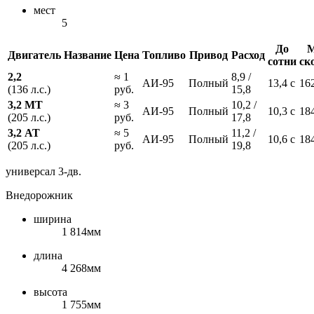
мест
5
До
М
Двигатель
Название
Цена
Топливо
Привод
Расход
сотни
ск
2,2
≈ 1
8,9 /
АИ-95
Полный
13,4 с
16
(136 л.с.)
руб.
15,8
3,2 МТ
≈ 3
10,2 /
АИ-95
Полный
10,3 с
18
(205 л.с.)
руб.
17,8
3,2 АТ
≈ 5
11,2 /
АИ-95
Полный
10,6 с
18
(205 л.с.)
руб.
19,8
универсал 3-дв.
Внедорожник
ширина
1 814мм
длина
4 268мм
высота
1 755мм