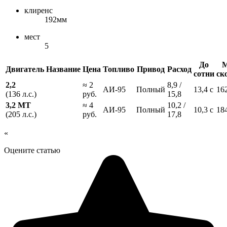
клиренс
192мм
мест
5
До
М
Двигатель
Название
Цена
Топливо
Привод
Расход
сотни
ск
2,2
≈ 2
8,9 /
АИ-95
Полный
13,4 с
16
(136 л.с.)
руб.
15,8
3,2 МТ
≈ 4
10,2 /
АИ-95
Полный
10,3 с
18
(205 л.с.)
руб.
17,8
«
Оцените статью