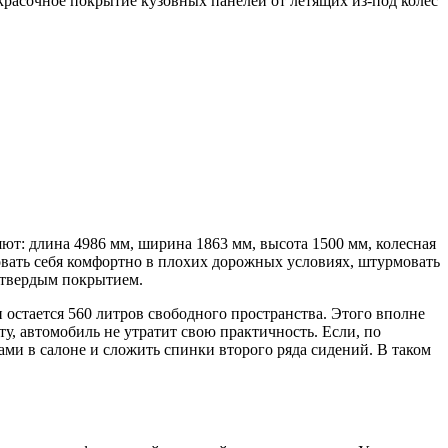
расочное покрытие кузовных панелей от летящих из-под колес
ют: длина 4986 мм, ширина 1863 мм, высота 1500 мм, колесная
овать себя комфортно в плохих дорожных условиях, штурмовать
с твердым покрытием.
и остается 560 литров свободного пространства. Этого вполне
у, автомобиль не утратит свою практичность. Если, по
ами в салоне и сложить спинки второго ряда сидений. В таком