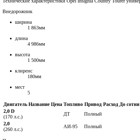
Технические характеристики Opel Insignia Country Tourer униве
Внедорожник
ширина
1 863мм
длина
4 986мм
высота
1 500мм
клиренс
180мм
мест
5
Двигатель
Название
Цена
Топливо
Привод
Расход
До сотни
2,0 D
ДТ
Полный
(170 л.с.)
2,0
АИ-95
Полный
(260 л.с.)