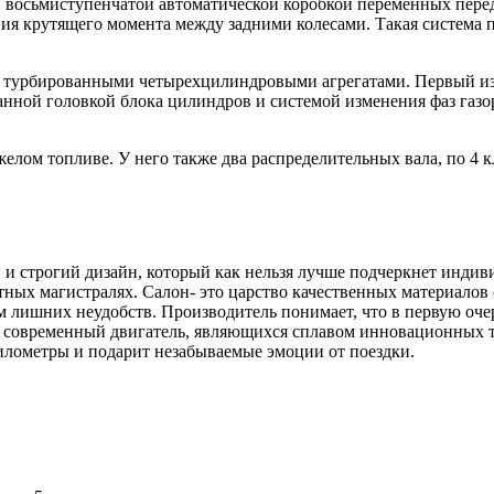
ми, восьмиступенчатой автоматической коробкой переменных пере
я крутящего момента между задними колесами. Такая система по
ми турбированными четырехцилиндровыми агрегатами. Первый из
нной головкой блока цилиндров и системой изменения фаз газор
тяжелом топливе. У него также два распределительных вала, по 4
ный и строгий дизайн, который как нельзя лучше подчеркнет инди
тных магистралях. Салон- это царство качественных материалов
м лишних неудобств. Производитель понимает, что в первую оче
 современный двигатель, являющихся сплавом инновационных т
 километры и подарит незабываемые эмоции от поездки.