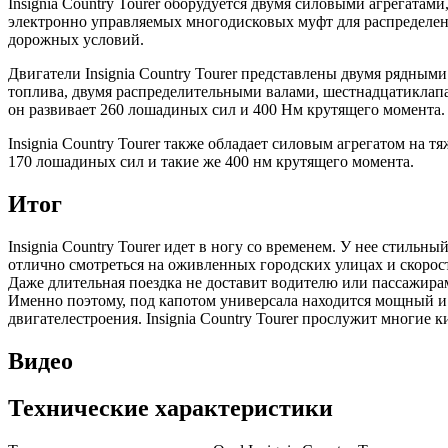
Insignia Country Tourer оборудуется двумя силовыми агрегата
электронно управляемых многодисковых муфт для распределени
дорожных условий.
Двигатели Insignia Country Tourer представлены двумя рядны
топлива, двумя распределительными валами, шестнадцатиклапа
он развивает 260 лошадиных сил и 400 Нм крутящего момента.
Insignia Country Tourer также обладает силовым агрегатом на 
170 лошадиных сил и такие же 400 нм крутящего момента.
Итог
Insignia Country Tourer идет в ногу со временем. У нее стиль
отлично смотреться на оживленных городских улицах и скорос
Даже длительная поездка не доставит водителю или пассажира
Именно поэтому, под капотом универсала находится мощный и
двигателестроения. Insignia Country Tourer прослужит многие
Видео
Технические характеристики