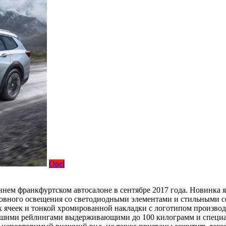
Opel
сеннем франкфуртском автосалоне в сентябре 2017 года. Новинк
овного освещения со светодиодными элементами и стильными се
х ячеек и тонкой хромированной накладки с логотипом производи
шими рейлингами выдерживающими до 100 килограмм и специал