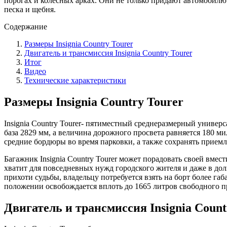
порогах и колесных арках. Они не только придают автомобилю
песка и щебня.
Содержание
Размеры Insignia Country Tourer
Двигатель и трансмиссия Insignia Country Tourer
Итог
Видео
Технические характеристики
Размеры Insignia Country Tourer
Insignia Country Tourer- пятиместный среднеразмерный универ
база 2829 мм, а величина дорожного просвета равняется 180 
средние бордюры во время парковки, а также сохранять прием
Багажник Insignia Country Tourer может порадовать своей вмес
хватит для повседневных нужд городского жителя и даже в дол
прихоти судьбы, владельцу потребуется взять на борт более га
положении освобождается вплоть до 1665 литров свободного п
Двигатель и трансмиссия Insignia Count