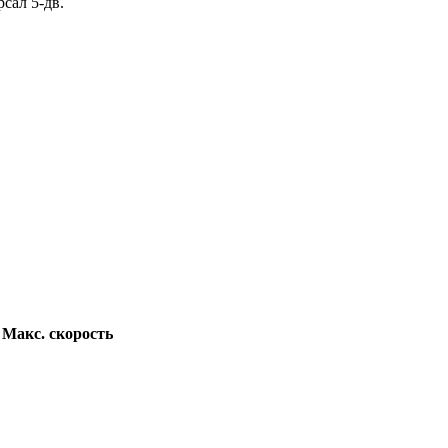
рсал 5-дв.
Макс. скорость