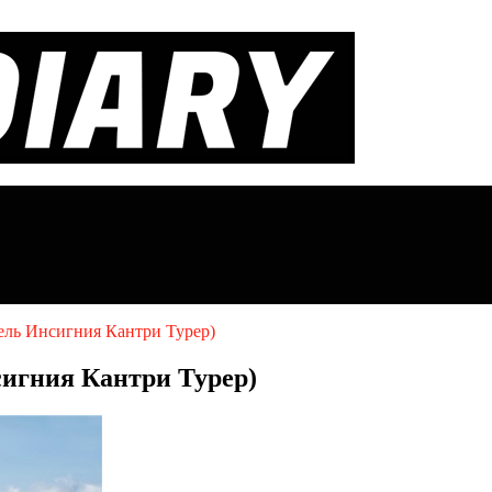
Опель Инсигния Кантри Турер)
нсигния Кантри Турер)