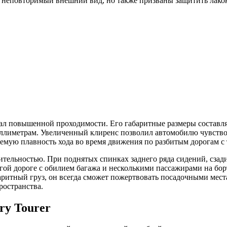
 неповторимый внешний вид, но также призваны защитить лакок
сал повышенной проходимости. Его габаритные размеры составля
миллиметрам. Увеличенный клиренс позволил автомобилю чувств
лемую плавность хода во время движения по разбитым дорогам 
тительностью. При поднятых спинках заднего ряда сидений, сзад
гой дороге с обилием багажа и несколькими пассажирами на борт
баритный груз, он всегда сможет пожертвовать посадочными мест
ространства.
ry Tourer