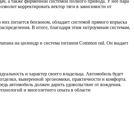
дач, а также фирменной системой полного привода. У нее пара
зволит корректировать вектор тяги в зависимости от
 них питается бензином, обладает системой прямого впрыска
аспределения. В итоге, благодаря этим хитроумным системам,
 клапана на цилиндр и система питания Common rail. Он выдает
видуальность и характер своего владельца. Автомобиль будет
 отделки, выверенной эргономики, практичности и комфорта.
редь автомобиль должен дарить удовольствие от вождения.
ехнологий и многолетнего опыта в области