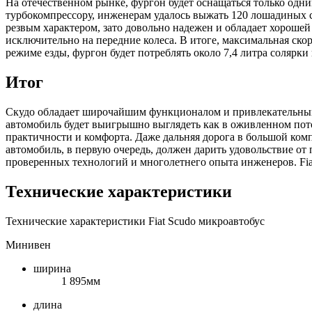
На отечественном рынке, фургон будет оснащаться только одни
турбокомпрессору, инженерам удалось выжать 120 лошадиных си
резвым характером, зато довольно надежен и обладает хороше
исключительно на передние колеса. В итоге, максимальная ско
режиме езды, фургон будет потреблять около 7,4 литра солярк
Итог
Скудо обладает широчайшим функционалом и привлекательными
автомобиль будет выигрышно выглядеть как в оживленном пото
практичности и комфорта. Даже дальняя дорога в большой ком
автомобиль, в первую очередь, должен дарить удовольствие от
проверенных технологий и многолетнего опыта инженеров. Fiat
Технические характеристики
Технические характеристики Fiat Scudo микроавтобус
Минивен
ширина
1 895мм
длина