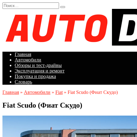
Перейти
Search
к
for:
содержанию
Главная
Автомобили
Обзоры и тест-драйвы
Эксплуатация и ремонт
Покупка и продажа
Словарь
Главная
»
Автомобили
»
Fiat
»
Fiat Scudo (Фиат Скудо)
Fiat Scudo (Фиат Скудо)