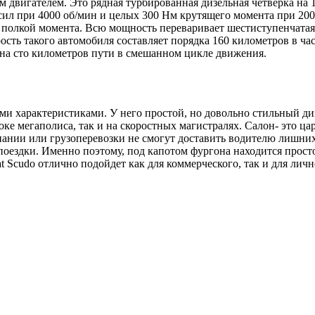
м двигателем. Это рядная турбированная дизельная четверка на
л при 4000 об/мин и целых 300 Нм крутящего момента при 2000 
й полкой момента. Всю мощность переваривает шестиступенчатая
рость такого автомобиля составляет порядка 160 километров в ч
и на сто километров пути в смешанном цикле движения.
 характеристиками. У него простой, но довольно стильный диз
ке мегаполиса, так и на скоростных магистралях. Салон- это ц
пании или грузоперевозки не смогут доставить водителю лишни
 поездки. Именно поэтому, под капотом фургона находится прос
 Scudo отлично подойдет как для коммерческого, так и для личн