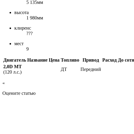
5 135мм
высота
1 980мм
клиренс
???
мест
9
Двигатель
Название
Цена
Топливо
Привод
Расход
До сот
2,0D MT
ДТ
Передний
(120 л.с.)
«
Оцените статью