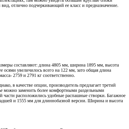
мплектациях, там можно увидеть большие круглые блоки
вид, отлично подчеркивающий ее класс и предназначение.
азмеры составляют: длина 4805 мм, ширина 1895 мм, высота
е осями увеличилось всего на 122 мм, зато общая длина
масса- 2759 и 2791 кг соответственно.
ако, в качестве опции, производитель предлагает третий
нье можно заменить более комфортными раздельными
ей части расположились удобные распашные створки. Багажное
ладшей и 1555 мм для длиннобазной версии. Ширина и высота