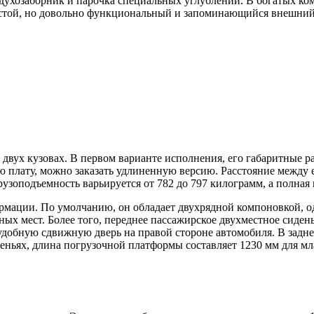
духозаборник и парочка специальных углублений. В богатых ко
стой, но довольно функциональный и запоминающийся внешний 
двух кузовах. В первом варианте исполнения, его габаритные р
ю плату, можно заказать удлиненную версию. Расстояние между е
рузоподъемность варьируется от 782 до 797 килограмм, а полная 
мации. По умолчанию, он обладает двухрядной компоновкой, одн
ых мест. Более того, переднее пассажирское двухместное сиде
 удобную сдвижную дверь на правой стороне автомобиля. В задн
еньях, длина погрузочной платформы составляет 1230 мм для м