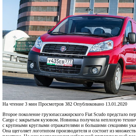
На чтение
3 мин
Просмотров
382
Опубликовано
13.01.2020
Второе поколение грузопассажирского Fiat Scudo предстало пе
Cargo с закрытым кузовом. Новинка получила неплохую технич
с крупными круглыми отражателями и большими секциями указ
Она щеголяет логотипом производителя и состоит из множест