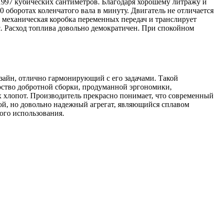
 1997 кубических сантиметров. Благодаря хорошему литражу и
оборотах коленчатого вала в минуту. Двигатель не отличается
 механическая коробка переменных передач и транслирует
ас. Расход топлива довольно демократичен. При спокойном
айн, отлично гармонирующий с его задачами. Такой
арство добротной сборки, продуманной эргономики,
х хлопот. Производитель прекрасно понимает, что современный
той, но довольно надежный агрегат, являющийся сплавом
ого использования.