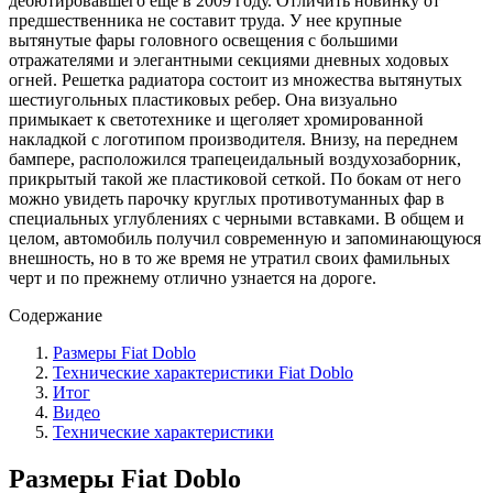
дебютировавшего еще в 2009 году. Отличить новинку от
предшественника не составит труда. У нее крупные
вытянутые фары головного освещения с большими
отражателями и элегантными секциями дневных ходовых
огней. Решетка радиатора состоит из множества вытянутых
шестиугольных пластиковых ребер. Она визуально
примыкает к светотехнике и щеголяет хромированной
накладкой с логотипом производителя. Внизу, на переднем
бампере, расположился трапецеидальный воздухозаборник,
прикрытый такой же пластиковой сеткой. По бокам от него
можно увидеть парочку круглых противотуманных фар в
специальных углублениях с черными вставками. В общем и
целом, автомобиль получил современную и запоминающуюся
внешность, но в то же время не утратил своих фамильных
черт и по прежнему отлично узнается на дороге.
Содержание
Размеры Fiat Doblo
Технические характеристики Fiat Doblo
Итог
Видео
Технические характеристики
Размеры Fiat Doblo