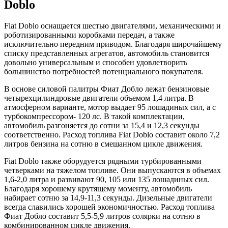
Doblo
Fiat Doblo оснащается шестью двигателями, механическими и
роботизированными коробками передач, а также
исключительно передним приводом. Благодаря широчайшему
списку представленных агрегатов, автомобиль становится
довольно универсальным и способен удовлетворить
большинство потребностей потенциального покупателя.
В основе силовой палитры Фиат Добло лежат бензиновые
четырехцилиндровые двигатели объемом 1,4 литра. В
атмосферном варианте, мотор выдает 95 лошадиных сил, а с
турбокомпрессором- 120 лс. В такой комплектации,
автомобиль разгоняется до сотни за 15,4 и 12,3 секунды
соответственно. Расход топлива Fiat Doblo составит около 7,2
литров бензина на сотню в смешанном цикле движения.
Fiat Doblo также оборудуется рядными турбированными
четверками на тяжелом топливе. Они выпускаются в объемах
1,6-2,0 литра и развивают 90, 105 или 135 лошадиных сил.
Благодаря хорошему крутящему моменту, автомобиль
набирает сотню за 14,9-11,3 секунды. Дизельные двигатели
всегда славились хорошей экономичностью. Расход топлива
Фиат Добло составит 5,5-5,9 литров солярки на сотню в
комбинированном цикле движения.