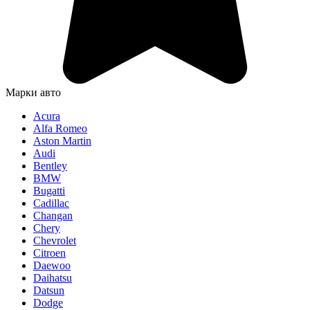
Марки авто
Acura
Alfa Romeo
Aston Martin
Audi
Bentley
BMW
Bugatti
Cadillac
Changan
Chery
Chevrolet
Citroen
Daewoo
Daihatsu
Datsun
Dodge