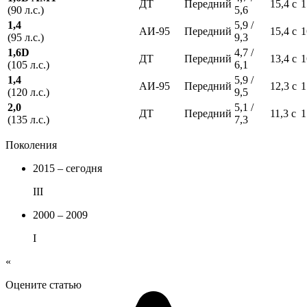
ДТ
Передний
15,4 с
1
(90 л.с.)
5,6
1,4
5,9 /
АИ-95
Передний
15,4 с
1
(95 л.с.)
9,3
1,6D
4,7 /
ДТ
Передний
13,4 с
1
(105 л.с.)
6,1
1,4
5,9 /
АИ-95
Передний
12,3 с
1
(120 л.с.)
9,5
2,0
5,1 /
ДТ
Передний
11,3 с
1
(135 л.с.)
7,3
Поколения
2015 – сегодня
III
2000 – 2009
I
«
Оцените статью