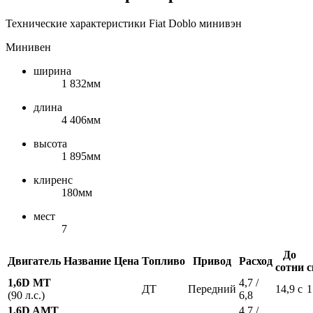
Технические характеристики Fiat Doblo минивэн
Минивен
ширина
1 832мм
длина
4 406мм
высота
1 895мм
клиренс
180мм
мест
7
До
Двигатель
Название
Цена
Топливо
Привод
Расход
сотни
с
1,6D MT
4,7 /
ДТ
Передний
14,9 с
1
(90 л.с.)
6,8
1,6D AMT
4,7 /