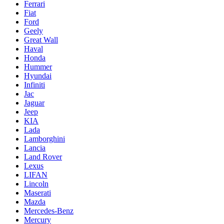
Ferrari
Fiat
Ford
Geely
Great Wall
Haval
Honda
Hummer
Hyundai
Infiniti
Jac
Jaguar
Jeep
KIA
Lada
Lamborghini
Lancia
Land Rover
Lexus
LIFAN
Lincoln
Maserati
Mazda
Mercedes-Benz
Mercury