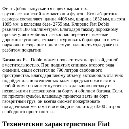
Фиат Добло выпускается в двух вариантах-
грузопассажирский компактвэн и фургон. Его габаритные
размеры составляют: длина 4406 мм, ширина 1832 мм, высота
1895 мм, а колесная база- 2755 мм. Клиренс Fiat Doblo
равняется 180 миллиметрам. Благодаря такому дорожному
просвету, автомобиль с легкостью перенесет тяжелые
дорожные условия, сможет штурмовать бордюры во время
парковки и сохранит приемлемую плавность хода даже на
разбитом покрытии.
Багажник Fiat Doblo может похвастаться непревзойденной
вместительностью. При поднятых спинках второго ряда
сидений, сзади остается до 790 литров свободного
пространства. Благодаря такому объему, автомобиль отлично
подойдет для повседневных задач городского жителя и в
любой момент сможет пуститься в дальнюю поездку с
несколькими пассажирами на борту и обилием багажа. Если,
по прихоти судьбы, владельцу придется взять на борт
габаритный груз, он всегда сможет пожертвовать
посадочными местами и освободить вплоть до 3200 литров
свободного пространства.
Технические характеристики Fiat