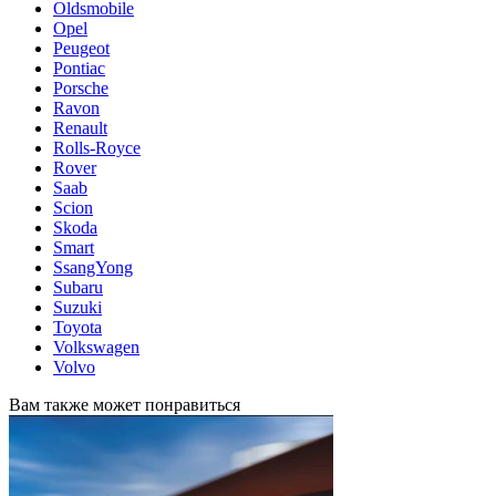
Oldsmobile
Opel
Peugeot
Pontiac
Porsche
Ravon
Renault
Rolls-Royce
Rover
Saab
Scion
Skoda
Smart
SsangYong
Subaru
Suzuki
Toyota
Volkswagen
Volvo
Вам также может понравиться