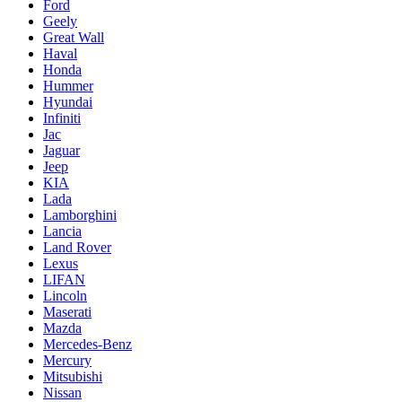
Ford
Geely
Great Wall
Haval
Honda
Hummer
Hyundai
Infiniti
Jac
Jaguar
Jeep
KIA
Lada
Lamborghini
Lancia
Land Rover
Lexus
LIFAN
Lincoln
Maserati
Mazda
Mercedes-Benz
Mercury
Mitsubishi
Nissan