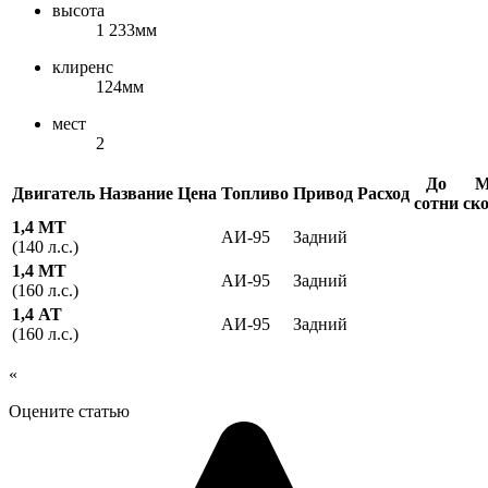
высота
1 233мм
клиренс
124мм
мест
2
До
М
Двигатель
Название
Цена
Топливо
Привод
Расход
сотни
ск
1,4 МТ
АИ-95
Задний
(140 л.с.)
1,4 МТ
АИ-95
Задний
(160 л.с.)
1,4 АТ
АИ-95
Задний
(160 л.с.)
«
Оцените статью