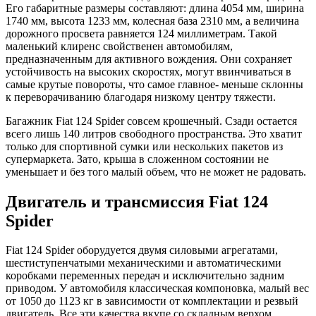
Его габаритные размеры составляют: длина 4054 мм, ширина
1740 мм, высота 1233 мм, колесная база 2310 мм, а величина
дорожного просвета равняется 124 миллиметрам. Такой
маленький клиренс свойственен автомобилям,
предназначенным для активного вождения. Они сохраняет
устойчивость на высоких скоростях, могут ввинчиваться в
самые крутые повороты, что самое главное- меньше склонны
к переворачиванию благодаря низкому центру тяжести.
Багажник Fiat 124 Spider совсем крошечный. Сзади остается
всего лишь 140 литров свободного пространства. Это хватит
только для спортивной сумки или нескольких пакетов из
супермаркета. Зато, крыша в сложенном состоянии не
уменьшает и без того малый объем, что не может не радовать.
Двигатель и трансмиссия Fiat 124
Spider
Fiat 124 Spider оборудуется двумя силовыми агрегатами,
шестиступенчатыми механическими и автоматическими
коробками переменных передач и исключительно задним
приводом. У автомобиля классическая компоновка, малый вес
от 1050 до 1123 кг в зависимости от комплектации и резвый
двигатель. Все эти качества вкупе со складным верхом