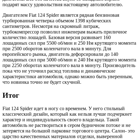
подарят массу удовольствия настоящему автолюбителю.
Двигателем Fiat 124 Spider является рядная бензиновая
турбированная четверка объемом 1398 кубических
сантиметров. Несмотря на скромный литраж,
турбокомпрессор позволил инженерам выжать приличное
количество лошадей. Базовая версия развивает 160
лошадиных сил при 5500 об/мин и 250 Нм крутящего момента
при 2500 оборотов коленчатого вала в минуту. Для
европейского рынка, двигатель дефорсировали до 140
лошадиных сил при 5000 об/мин и 240 Нм крутящего момента
при 2250 оборотах коленчатого вала в минуту. Производитель
пока что не уточнил расход топлива и динамические
характеристики автомобиля, однако можно быть уверенным,
что новинка точно не будет скучной.
Итог
Fiat 124 Spider идет в ногу со временем. У него стильный
классический дизайн, который как нельзя лучше подчеркнет
характер и индивидуальность своего владельца. Такой
автомобиль не раствориться в сером будничном потоке и не
затеряется на большой парковке торгового центра. Салон- это
царство качественных материалов отделки, выверенной