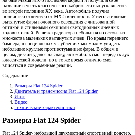
на базе Mazda MX-5 последней модели и получила свое
название в честь классического кабриолета выпускавшегося
во второй половине XX века. Автомобиль получил
полностью отличную от MX-5 внешность. У него стильные
вытянутые фары головного освещения с линзованной
оптикой и стильными секциями светодиодных дневных
ходовых огней. Решетка радиатора небольшая и состоит из
множества маленьких вытянутых ячеек. По краям переднего
бампера, в специальных углублениях мы можем увидеть
небольшие круглые противотуманные фары. В общем и
целом, дизайн удался на славу, автомобиль смог передать дух
классической модели, но в то же время отлично смог
вписаться в современные реалии.
Содержание
Размеры Fiat 124 Spider
Двигатель и трансмиссия Fiat 124 Spider
Итог
Видео
Технические характеристики
Размеры Fiat 124 Spider
Fiat 124 Spider- небольшой двухместный спортивный родстер.