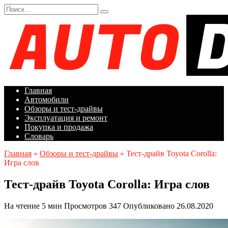
Перейти
Search
к
for:
содержанию
Главная
Автомобили
Обзоры и тест-драйвы
Эксплуатация и ремонт
Покупка и продажа
Словарь
Главная
»
Обзоры и тест-драйвы
»
Тест-драйв Toyota Corolla:
Игра слов
Тест-драйв Toyota Corolla: Игра слов
На чтение
5 мин
Просмотров
347
Опубликовано
26.08.2020