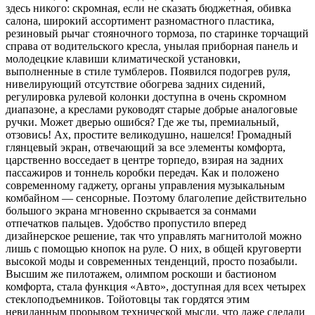
здесь никого: скромная, если не сказать бюджетная, обивка
салона, широкий ассортимент разномастного пластика,
резиновый рычаг стояночного тормоза, по старинке торчащий
справа от водительского кресла, унылая приборная панель и
молодецкие клавиши климатической установки,
выполненные в стиле тумблеров. Появился подогрев руля,
нивелирующий отсутствие обогрева задних сидений,
регулировка рулевой колонки доступна в очень скромном
диапазоне, а креслами руководят старые добрые аналоговые
ручки. Может дверью ошибся? Где же ты, премиальный,
отзовись! Ах, простите великодушно, нашелся! Громадный
глянцевый экран, отвечающий за все элементы комфорта,
царственно восседает в центре торпедо, взирая на задних
пассажиров и тоннель коробки передач. Как и положено
современному гаджету, органы управления музыкальным
комбайном — сенсорные. Поэтому благолепие действительно
большого экрана мгновенно скрывается за сонмами
отпечатков пальцев. Удобство пропустило вперед
дизайнерское решение, так что управлять магнитолой можно
лишь с помощью кнопок на руле. О них, в общей круговерти
высокой моды и современных тенденций, просто позабыли.
Высшим же пилотажем, олимпом роскоши и бастионом
комфорта, стала функция «Авто», доступная для всех четырех
стеклоподъемников. Тойотовцы так гордятся этим
невиданным прорывом технической мысли, что даже сделали