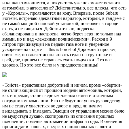
и капкан захлопнется, а покупатель уже не сможет оставить
автомобиль в автосалоне? Действительно, все плюсы, что есть
у «Короллы», проявляются на ходу. Впервые, после Subaru
Forester, встречаю адекватный вариатор, который, в тандеме с
не самой мощной силовой установкой, позволяет в городе
ехать, а не тащиться. Действительно, подвеска
сбалансирована и настроена, легко берет верх не только над
ямами, но и над «лежачими полицейскими». Расход в 9
литров при живущей на педали газа ноге и уверенное
ускорение на старте — this is horosho! Дорожный просвет,
опять же, позволяет использовать седан на грунтовке и
грейдере, причем не страшась ехать по-русски. Это все
здорово. Но это все было и у предшественницы!
«Тойота» представила добротный и ничем, кроме «обертки»,
не отличающийся от прошлой модели автомобиль, который,
как и прежде, станет верным членом семьи и отличным
сотрудником компании. Его не будут покупать руководству,
им не станут хвастаться во дворе и вряд ли начнут
выкладывать в Instagram. Эмоции от управления можно было,
не мудрствуя лукаво, скопировать из описания прошлых
поколений, поменяв автозаменой цифры и годы. Изменения
происходят в головах, в курсах национальных валют и