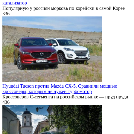
катализатор
Популярную у россиян морковь по-корейски в самой Корее
336
Hyundai Tucson против Mazda CX-5. Сравнили мощные
кроссоверы, которым не нужен турбомотор
Кроссоверов С-сегмента на российском рынке — пруд пруди.
436