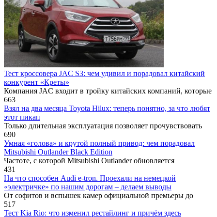
Тест кроссовера JAC S3: чем удивил и порадовал китайский
конкурент «Креты»
Компания JAC входит в тройку китайских компаний, которые
663
Взял на два месяца Toyota Hilux: теперь понятно, за что любят
этот пикап
Только длительная эксплуатация позволяет прочувствовать
690
Умная «голова» и крутой полный привод: чем порадовал
Mitsubishi Outlander Black Edition
Частоте, с которой Mitsubishi Outlander обновляется
431
На что способен Audi e-tron. Проехали на немецкой
«электричке» по нашим дорогам – делаем выводы
От софитов и вспышек камер официальной премьеры до
517
Тест Kia Rio: что изменил рестайлинг и причём здесь