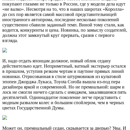
покупают глазами не только в России, где у модели дела идут
«не валко». Несмотря на то, что в наших широтах «Королла»
до сих пор является самой массовой представительницей
иностранного автопрома, последние несколько поколений
существенно сбавили заданный темп. Виной тому стали, как
водится, конкуренты и цена. Новинка, по замыслу создателей,
должна этот замкнутый круг прервать, сразив с первого
взгляда.
И, надо отдать японцам должное, новый облик седану
действительно идет. Неприметный, ватный экстерьер остался
в прошлом, уступив резким чертам и паутине прямых линий
новинки. Отрисованная в стиле штурмовиков из культовой
эпопеи Джорджа Лукаса, Toyota Corolla вышла из-под пера
дизайнера яркой и современной. Но не премиальной: шарм и
лоск не смогли ничего сделать с имиджем, закалявшимся пять
десятилетий. Одиннадцатое поколение легче представить с
модным развалом колес и большим спойлером, чем в черных
цветах Государственной Думы.
Может он, премиальный седан, скрывается за дверью? Увы. И