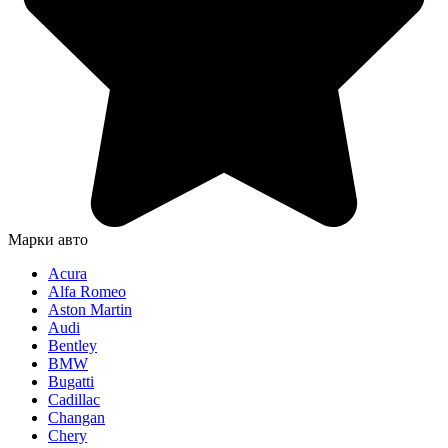
Марки авто
Acura
Alfa Romeo
Aston Martin
Audi
Bentley
BMW
Bugatti
Cadillac
Changan
Chery