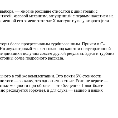
выбора, — многие россияне относятся к двигателям с
ал тягой, часовой механизм, запущенный с первым нажатием на
еменной его замене этот час Х наступит уже у второго (или
моторы более прогрессивным турбированным. Причем в С-
 Но двухлитровый «пакет сока» под капотом полуторатонной
ане динамики получим совсем другой результат. Здесь и турбина
стойны более подробного рассказа.
ильного в той же комплектации. Это почти 5% стоимости
но того — я скажу, что однозначно стоит. Если не верите —
ь запас мощности при обгоне — это бесценно. Плюс более
вно расходуется горючее), и для слуха — вашего и ваших