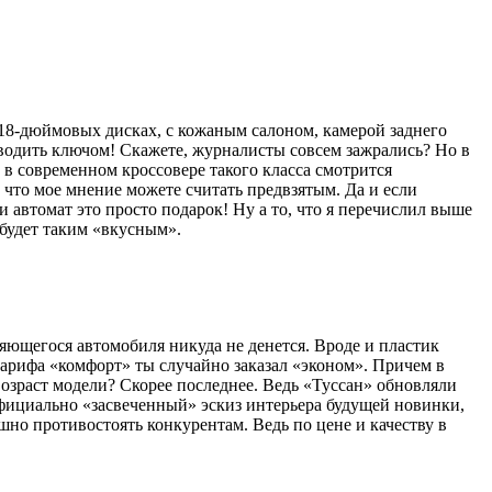
18‑дюймовых дисках, с кожаным салоном, камерой заднего
водить ключом! Скажете, журналисты совсем зажрались? Но в
в современном кроссовере такого класса смотрится
что мое мнение можете считать предвзятым. Да и если
 автомат это просто подарок! Ну а то, что я перечислил выше
 будет таким «вкусным».
яющегося автомобиля никуда не денется. Вроде и пластик
 тарифа «комфорт» ты случайно заказал «эконом». Причем в
озраст модели? Скорее последнее. Ведь «Туссан» обновляли
 официально «засвеченный» эскиз интерьера будущей новинки,
но противостоять конкурентам. Ведь по цене и качеству в