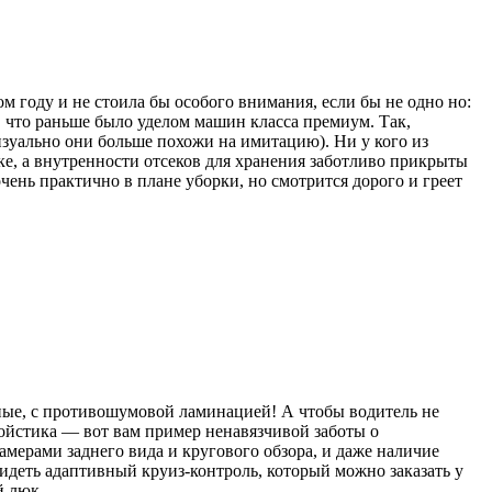
м году и не стоила бы особого внимания, если бы не одно но:
, что раньше было уделом машин класса премиум. Так,
визуально они больше похожи на имитацию). Ни у кого из
лке, а внутренности отсеков для хранения заботливо прикрыты
чень практично в плане уборки, но смотрится дорого и греет
ойные, с противошумовой ламинацией! А чтобы водитель не
жойстика — вот вам пример ненавязчивой заботы о
мерами заднего вида и кругового обзора, и даже наличие
идеть адаптивный круиз-контроль, который можно заказать у
й люк.