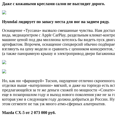
Даже с кожаными креслами салон не выглядит дорого.
Hyundai лидирует по запасу места для ног на заднем ряду.
Оснащение «Туссана» вызвало смешанные чувства. Нам досталс
вида, медиацентром с Apple CarPlay, раздельным климат-кон
машине ценой под два миллиона хотелось бы видеть пуск двига
артефактом. Впрочем, оснащение спецверсий обычно подбирает
взглянуть на цену модели и сравнить с ценником конкурентов, 
(а также панорамную крышу и электропривод двери багажника),
Но, как ни «фаршируй» Tucson, ощущение отлично скроенного,
отделки выше «ватерлинии» мягкий, и даже на торпедо есть вс
предлагающейся за те же деньги схожей по мощности «Сонате»
еще в позапрошлом году и выход нового поколения уже не за г
которая уже в следующем году должна добраться до России. Ну
этом сегменте не так уж много атмо-сферных альтернатив.
Mazda CX-5
от 2 073 000 руб.