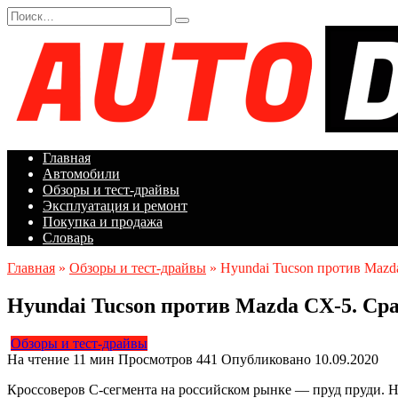
Перейти
Search
к
for:
содержанию
Главная
Автомобили
Обзоры и тест-драйвы
Эксплуатация и ремонт
Покупка и продажа
Словарь
Главная
»
Обзоры и тест-драйвы
»
Hyundai Tucson против Maz
Hyundai Tucson против Mazda CX-5. С
Обзоры и тест-драйвы
На чтение
11 мин
Просмотров
441
Опубликовано
10.09.2020
Кроссоверов С-сегмента на российском рынке — пруд пруди. Но