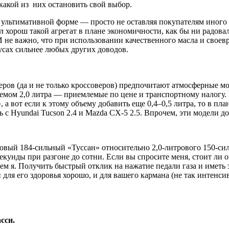
 какой из них остановить свой выбор.
 ультимативной форме — просто не оставляя покупателям иного 
ыл хорош такой агрегат в плане экономичности, как бы ни радов
 не важно, что при использовании качественного масла и своевр
усах сильнее любых других доводов.
веров (да и не только кроссоверов) предпочитают атмосферные 
емом 2,0 литра — приемлемые по цене и транспортному налогу.
 а вот если к этому объему добавить еще 0,4–0,5 литра, то в пл
с Hyundai Tucson 2.4 и Mazda CX-5 2.5. Впрочем, эти модели до
тровый 184‑сильный «Туссан» относительно 2,0‑литрового 150‑с
кунды при разгоне до сотни. Если вы спросите меня, стоит ли о
 чем я. Получить быстрый отклик на нажатие педали газа и имет
для его здоровья хорошо, и для вашего кармана (не так интенси
сси.