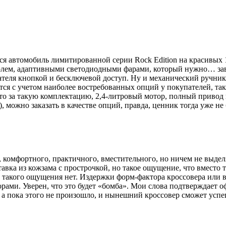
я автомобиль лимитированной серии Rock Edition на красивых 
тролем, адаптивными светодиодными фарами, который нужно… за
теля кнопкой и бесключевой доступ. Ну и механический ручник 
ся с учетом наиболее востребованных опций у покупателей, так 
то за такую комплектацию, 2,4‑литровый мотор, полный привод и
 можно заказать в качестве опций, правда, ценник тогда уже не
 комфортного, практичного, вместительного, но ничем не выдел
тавка из кожзама с прострочкой, но такое ощущение, что вместо
 такого ощущения нет. Издержки форм-фактора кроссовера или в
орами. Уверен, что это будет «бомба». Мои слова подтверждает
 а пока этого не произошло, и нынешний кроссовер сможет успеш