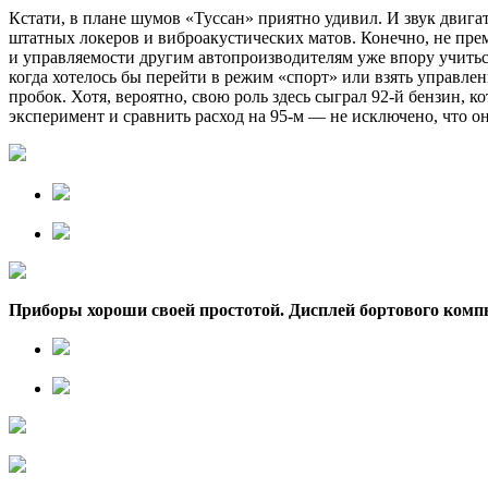
Кстати, в плане шумов «Туссан» приятно удивил. И звук двига
штатных локеров и виброакустических матов. Конечно, не прем
и управляемости другим автопроизводителям уже впору учиться
когда хотелось бы перейти в режим «спорт» или взять управле
пробок. Хотя, вероятно, свою роль здесь сыграл 92‑й бензин,
эксперимент и сравнить расход на 95‑м — не исключено, что он
Приборы хороши своей простотой. Дисплей бортового комп