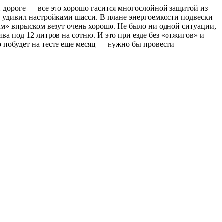
й дороге — все это хорошо гасится многослойной защитой из
р удивил настройками шасси. В плане энергоемкости подвески
ым» впрыском везут очень хорошо. Не было ни одной ситуации,
ва под 12 литров на сотню. И это при езде без «отжигов» и
р побудет на тесте еще месяц — нужно бы провести