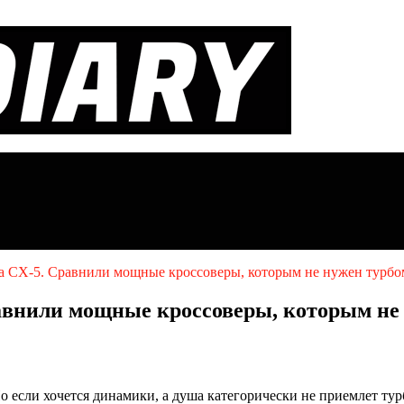
da CX-5. Сравнили мощные кроссоверы, которым не нужен турбо
равнили мощные кроссоверы, которым не
 если хочется динамики, а душа категорически не приемлет турб