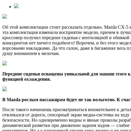
Об этой комплектации стоит рассказать отдельно. Mazda CX-5 
эта комплектация изменила восприятие модели, причем в лучш
кроссовер получил передние сиденья с вентиляцией и обивкой 
конкурентов нет ничего подобного! Впрочем, и без этого модел
ворсовыми накладками. Да что салон, даже в багажнике весь пл
душу вниманием к мелочам.
Передние сиденья оснащены уникальной для машин этого к
функцией охлаждения.
В Mazda рослым пассажирам будет не так вольготно. К счаст
После такого начинаешь присматриваться внимательнее к детал
отвлекался от дороги, сенсорный экран медиа-системы на ходу
безопасности. Но одновременно видны и явные проколы разрабо
динамической разметки при движении задним ходом — слабое т
конкурентов. Ну а о панорамной крыше здесь можно и не заик