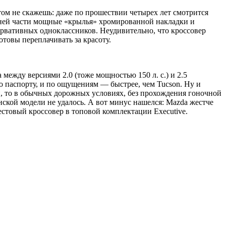
этом не скажешь: даже по прошествии четырех лет смотрится
дней части мощные «крылья» хромированной накладки и
рвативных одноклассников. Неудивительно, что кроссовер
товы переплачивать за красоту.
а между версиями 2.0 (тоже мощностью 150 л. с.) и 2.5
по паспорту, и по ощущениям — быстрее, чем Tucson. Ну и
ти, то в обычных дорожных условиях, без прохождения гоночной
нской модели не удалось. А вот минус нашелся: Mazda жестче
тестовый кроссовер в топовой комплектации Executive.