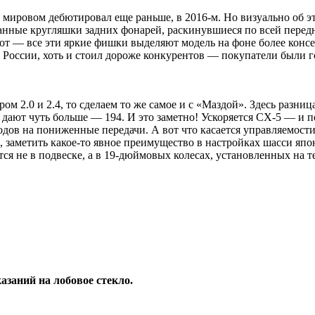
на мировом дебютировал еще раньше, в 2016‑м. Но визуально об 
анные кругляшки задних фонарей, раскинувшиеся по всей пере
т — все эти яркие фишки выделяют модель на фоне более консе
России, хоть и стоил дороже конкурентов — покупатели были го
ом 2.0 и 2.4, то сделаем то же самое и с «Маздой». Здесь разниц
и дают чуть больше — 194. И это заметно! Ускоряется CX-5 — и 
еходов на пониженные передачи. А вот что касается управляемос
, заметить какое-то явное преимущество в настройках шасси япо
ется не в подвеске, а в 19‑дюймовых колесах, установленных на 
азаний на лобовое стекло.