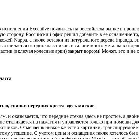
в исполнении Executive появилась на российском рынке в прошло
ую сторону. Российский офис решил добавить в ее оснащение то
кожей Nappa, а также вставки из натурального дерева (правда, 
ь отличается от одноклассников: в салоне много металла в отде
астик (включая колесные арки) закрыт ворсом! Может, это и не о
ласса
ью, спинки передних кресел здесь мягкие.
ям, и оказывается, что передние стекла здесь не простые, а дв
 не откликается на нажатия и управляется только при помощи д
тчиков. Отмечаешь низкое качество картинки, транслируемое ка
ому утешение. С учетом цены и оснащения также хотелось бы в
аться: предел возможностей конфигуратора Mazda — это обычны