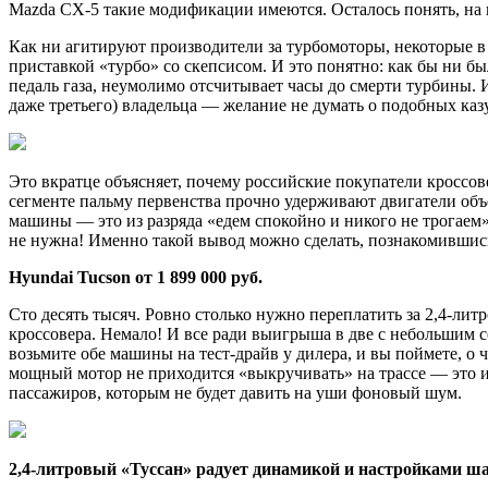
Mazda CX-5 такие модификации имеются. Осталось
понять, на
Как ни агитируют производители за турбомоторы, некоторые в
приставкой «турбо» со скепсисом. И это понятно: как бы ни б
педаль газа, неумолимо отсчитывает часы до смерти турбины. И
даже третьего) владельца — желание не думать о подобных каз
Это вкратце объясняет, почему российские покупатели кроссо
сегменте пальму первенства прочно удерживают двигатели объ
машины — это из разряда «едем спокойно и никого не трогаем»,
не нужна! Именно такой вывод можно сделать, познакомившись 
Hyundai Tucson
от 1 899 000 руб.
Сто десять тысяч. Ровно столько нужно переплатить за 2,4‑ли
кроссовера. Немало! И все ради выигрыша в две с небольшим се
возьмите обе машины на тест-драйв у дилера, и вы поймете, о
мощный мотор не приходится «выкручивать» на трассе — это и 
пассажиров, которым не будет давить на уши фоновый шум.
2,4-литровый «Туссан» радует динамикой и настройками ша