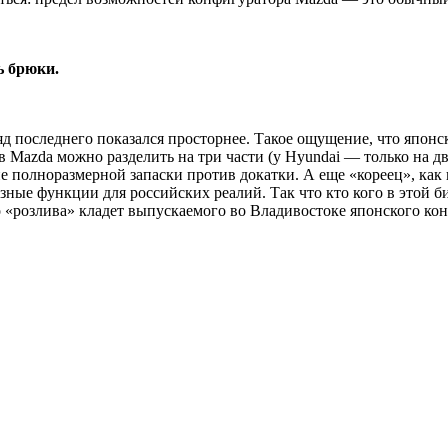
ь брюки.
ряд последнего показался просторнее. Такое ощущение, что япон
в Mazda можно разделить на три части (у Hyundai — только на дв
чие полноразмерной запаски против докатки. А еще «кореец», к
ные функции для российских реалий. Так что кто кого в этой би
 «розлива» кладет выпускаемого во Владивостоке японского кон