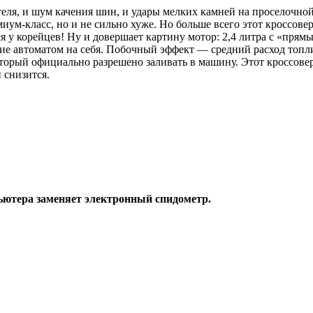
теля, и шум качения шин, и удары мелких камней на проселочно
иум-класс, но и не сильно хуже. Но больше всего этот кроссове
 у корейцев! Ну и довершает картину мотор: 2,4 литра с «прям
ние автоматом на себя. Побочный эффект — средний расход топли
 который официально разрешено заливать в машину. Этот кроссове
 снизится.
ьютера заменяет электронный спидометр.