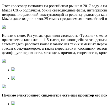
Этот кроссовер появился на российском рынке в 2017 году, а 
Mazda CX-5 бодрячком. Узкие светодиодные фары, интегриров
непривычно длинный, выступающий за решетку радиатора капо
Mazda даже входил в топ-25 самых продаваемых автомобилей в 
Кстати о цене. Раз уж мы сравнили стоимость «Туссана» с мотор
практически такая же — 115 тысяч, но «лошадей» за эти деньг
автомат здесь работает более плавно: нет таких заметных пер
трассы с секундомером, а также переставок и «лосиных» тестов
демпфирует неровности, хотя здесь причина, скорее всего, кро
Помимо электронного спидометра есть еще проектор его пок