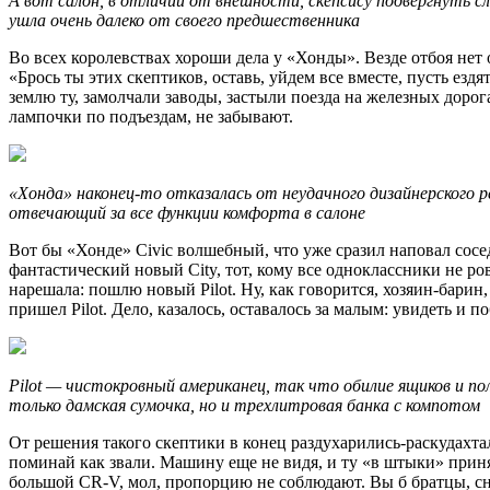
А вот салон, в отличии от внешности, скепсису подвергнуть 
ушла очень далеко от своего предшественника
Во всех королевствах хороши дела у «Хонды». Везде отбоя нет 
«Брось ты этих скептиков, оставь, уйдем все вместе, пусть езд
землю ту, замолчали заводы, застыли поезда на железных дорог
лампочки по подъездам, не забывают.
«Хонда» наконец-то отказалась от неудачного дизайнерского 
отвечающий за все функции комфорта в салоне
Вот бы «Хонде» Civic волшебный, что уже сразил наповал сосед
фантастический новый City, тот, кому все одноклассники не р
нарешала: пошлю новый Pilot. Ну, как говорится, хозяин-барин
пришел Pilot. Дело, казалось, оставалось за малым: увидеть и п
Pilot — чистокровный американец, так что обилие ящиков и по
только дамская сумочка, но и трехлитровая банка с компотом
От решения такого скептики в конец раздухарились-раскудахтал
поминай как звали. Машину еще не видя, и ту «в штыки» приня
большой CR-V, мол, пропорцию не соблюдают. Вы б братцы, сн