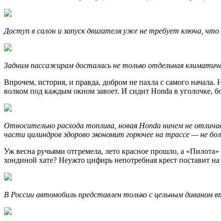
Доступ в салон и запуск двигателя уже не требует ключа, чт
Задним пассажирам досталась не только отдельная климатичес
Впрочем, история, и правда, добром не пахла с самого начала. Н
волком под каждым окном завоет. И сидит Honda в уголочке, бо
Относительно расхода топлива, новая Honda ничем не отличаетс
части цилиндров здорово экономит горючее на трассе — не бол
Уж весна ручьями отгремела, лето красное прошло, а «Пилота» 
хондиной хате? Неужто цифирь непотребная крест поставит на
В России автомобиль представлен только с цельным диваном в