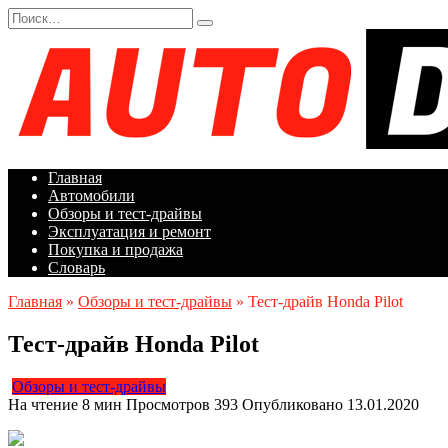
Перейти
Search
к
for:
содержанию
Главная
Автомобили
Обзоры и тест-драйвы
Эксплуатация и ремонт
Покупка и продажа
Словарь
Главная
»
Обзоры и тест-драйвы
»
Тест-драйв Honda Pilot
Тест-драйв Honda Pilot
Обзоры и тест-драйвы
На чтение
8 мин
Просмотров
393
Опубликовано
13.01.2020