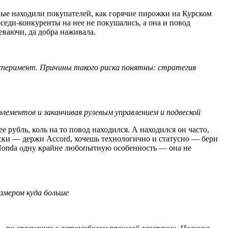
ые находили покупателей, как горячие пирожки на Курском
седи-конкуренты на нее не покушались, а она и повод
еваючи, да добра наживала.
 эксперимент. Причины такого риска понятны: стратегия
лементов и заканчивая рулевым управлением и подвеской
 рубль, коль на то повод находился. А находился он часто,
нски — держи Accord, хочешь технологично и статусно — бери
ла Honda одну крайне любопытную особенность — она не
змером куда больше