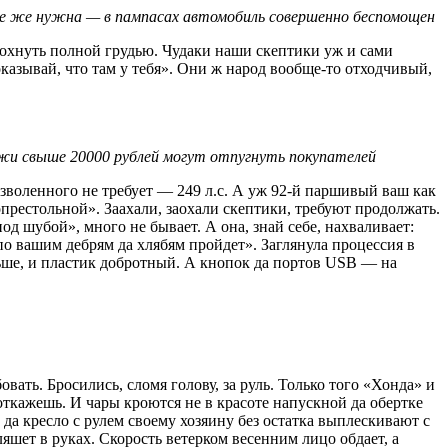
се же нужна — в пампасах автомобиль совершенно беспомощен
вдохнуть полной грудью. Чудаки наши скептики уж и сами
оказывай, что там у тебя». Они ж народ вообще-то отходчивый,
ежи свыше 20000 рублей могут отпугнуть покупателей
дозволенного не требует — 249 л.с. А уж 92-й паршивый ваш как
престольной». Заахали, заохали скептики, требуют продолжать.
д шубой», много не бывает. А она, знай себе, нахваливает:
по вашим дебрям да хлябям пройдет». Заглянула процессия в
аньше, и пластик добротный. А кнопок да портов USB — на
вать. Бросились, сломя голову, за руль. Только того «Хонда» и
откажешь. И чары кроются не в красоте напускной да обертке
 да кресло с рулем своему хозяину без остатка выплескивают с
ляшет в руках. Скорость ветерком весенним лицо обдает, а