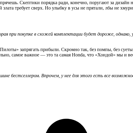
рячешь. Скептики порядка ради, конечно, поругают за дизайн не
ой злата требует сверх. Но улыбку в усы не прятали, лбы не хм
торая при покупке в схожей комплектации будет дороже, однако, 
и «Пилоты» запрягать прибыли. Скромно так, без помпы, без суе
льно, самое важное — это та самая Honda, что «Хондой» мы и ве
ашине бестселлером. Впрочем, у нее для этого есть все возможн