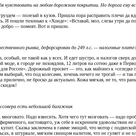
бя чувствовать на любом дорожном покрытии. Но дорога ему в
 груздем — полезай в кузов. Пришла пора расправить плечи да 
сь. И пошли тихонько к «Хонде»: «Вставай, мол, слезы утри да п
 добро — помнят. Вот и пришли.
ественного рынка, дефорсирован до 249 л.с. — налоговые плат
, особый, не такой как у всех. И едет шустро, и налогов сверх 
й моде, в городе не лихоядлив, 12 литров на сотню даже в Перво
ля Россеи». Дорожный просвет — это, как майонез к «селедке по
 выбирай, что под колесами, хочешь ничего не трогай — и так 
да прилично, не броско да актуально. Кожа мягкая, не то, что р
 скидок!
ссовера есть небольшой багажник
многовато. Надо взвесить. Хотя чего тут мозговать — надо пробо
 фирменного, настоящего, уж себе в искреннем удовольствии не 
 купит. Сказка заключена в гамме эмоций, что мотор с подвеской
ьсах, в штурвале, мягким свинцом налитом, что не гуляет и не п