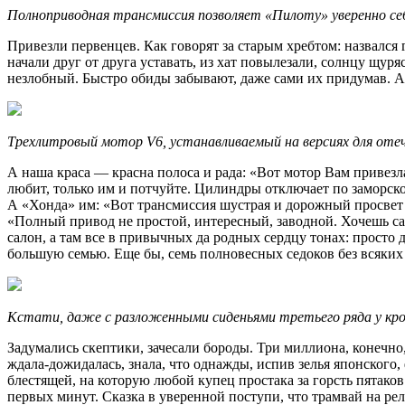
Полноприводная трансмиссия позволяет «Пилоту» уверенно се
Привезли первенцев. Как говорят за старым хребтом: назвался
начали друг от друга уставать, из хат повылезали, солнцу щуря
незлобный. Быстро обиды забывают, даже сами их придумав. А
Трехлитровый мотор V6, устанавливаемый на версиях для отеч
А наша краса — красна полоса и рада: «Вот мотор Вам привезла
любит, только им и потчуйте. Цилиндры отключает по заморско
А «Хонда» им: «Вот трансмиссия шустрая и дорожный просвет д
«Полный привод не простой, интересный, заводной. Хочешь сам
салон, а там все в привычных да родных сердцу тонах: просто 
большую семью. Еще бы, семь полновесных седоков без всяких
Кстати, даже с разложенными сиденьями третьего ряда у кро
Задумались скептики, зачесали бороды. Три миллиона, конечно, 
ждала-дожидалась, знала, что однажды, испив зелья японского,
блестящей, на которую любой купец простака за горсть пятаков
первых минут. Сказка в уверенной поступи, что трамвай на рел