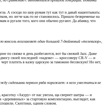
, по сравнению с автомобилем прошлой генерации. Новинка
гла. А соседи по шоу-румам тут как тут и давай нашептывать:
ытком, но легче как-то не становилось. Пришло безвременье на
мам и ругали того, кого они обычно ругают. Да абамку, что
ую консоль возглавляет один большой 7-дюймовый «телевизор»,
не по связке в день разбегаются, вот бы свежий Jazz. Даже
а подмогу своей последней «надеже» — кроссоверу CR-V — и
 черт платить в казну царскую за таможню бесовскую! Но нет,
между сиденьями первого ряда поражает: в него уместиться не
, красотку «Акуру» от нас увезла, ща свернет шатры — и
в «деревянных» за стартовую комплектацию, выглядит, как
 спорили. Скептики, одним словом.