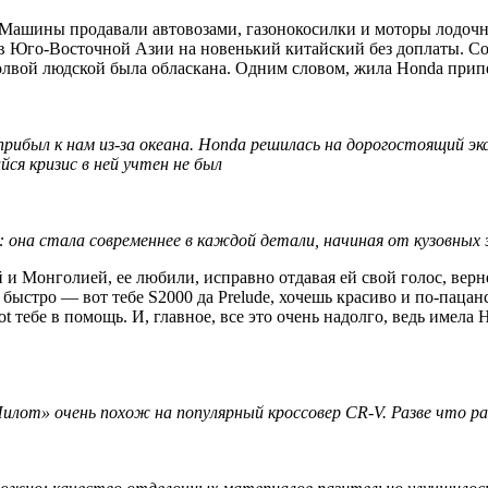
 Машины продавали автовозами, газонокосилки и моторы лодочн
 в Юго-Восточной Азии на новенький
китайский без доплаты. Со
 молвой людской была обласкана. Одним словом, жила Honda прип
же прибыл к нам из-за океана. Honda решилась на дорогостоящий
йся кризис в ней учтен не был
она стала современнее в каждой детали, начиная от кузовных э
 Монголией, ее любили, исправно отдавая ей свой голос, вернее
быстро — вот тебе S2000 да Prelude, хочешь красиво и по-паца
ot тебе в помощь. И, главное, все это очень надолго, ведь име
илот» очень похож на популярный кроссовер CR-V. Разве что ра