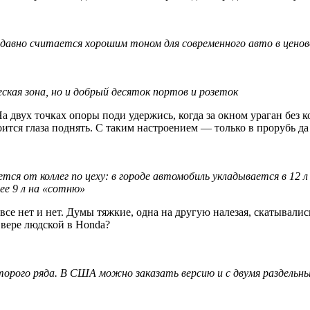
о давно считается хорошим тоном для современного авто в цено
кая зона, но и добрый десяток портов и розеток
а двух точках опоры поди удержись, когда за окном ураган без кон
ится глаза поднять. С таким настроением — только в прорубь да
я от коллег по цеху: в городе автомобиль укладывается в 12 л 
ее 9 л на «сотню»
все нет и нет. Думы тяжкие, одна на другую налезая, скатывалис
 вере людской в Honda?
торого ряда. В США можно заказать версию и с двумя раздельны