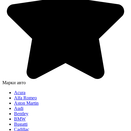
Марки авто
Acura
Alfa Romeo
Aston Martin
Audi
Bentley
BMW
Bugatti
Cadillac