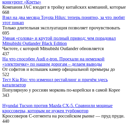
конкурент «Креты»
Компания JAC входит в тройку китайских компаний, которые
668
Взял на два месяца Toyota Hilux: теперь понятно, за что любят
этот пикап
Только длительная эксплуатация позволяет прочувствовать
695
Умная «голова» и крутой полный привод: чем порадовал
Mitsubishi Outlander Black Edition
Частоте, с которой Mitsubishi Outlander обновляется
437
На что способен Audi e-tron. Проехали на немецкой
«электричке» по нашим дорогам – делаем выводы
От софитов и вспышек камер официальной премьеры до
522
Тест Kia Rio: что изменил рестайлинг и причём здесь
катализатор
Популярную у россиян морковь по-корейски в самой Корее
343
Hyundai Tucson против Mazda CX-5. Сравнили мощные
кроссоверы, которым не нужен турбомотор
Кроссоверов С-сегмента на российском рынке — пруд пруди.
440