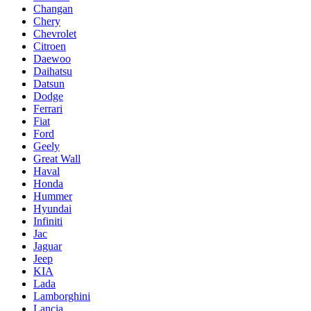
Changan
Chery
Chevrolet
Citroen
Daewoo
Daihatsu
Datsun
Dodge
Ferrari
Fiat
Ford
Geely
Great Wall
Haval
Honda
Hummer
Hyundai
Infiniti
Jac
Jaguar
Jeep
KIA
Lada
Lamborghini
Lancia