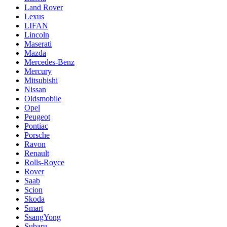
Land Rover
Lexus
LIFAN
Lincoln
Maserati
Mazda
Mercedes-Benz
Mercury
Mitsubishi
Nissan
Oldsmobile
Opel
Peugeot
Pontiac
Porsche
Ravon
Renault
Rolls-Royce
Rover
Saab
Scion
Skoda
Smart
SsangYong
Subaru