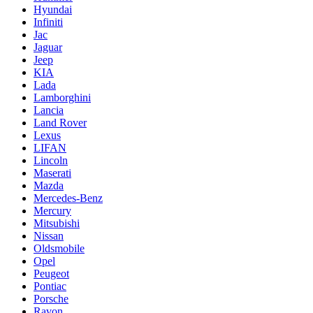
Hyundai
Infiniti
Jac
Jaguar
Jeep
KIA
Lada
Lamborghini
Lancia
Land Rover
Lexus
LIFAN
Lincoln
Maserati
Mazda
Mercedes-Benz
Mercury
Mitsubishi
Nissan
Oldsmobile
Opel
Peugeot
Pontiac
Porsche
Ravon