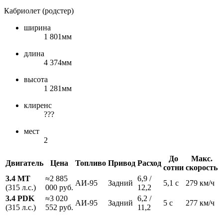
Кабриолет (родстер)
ширина
1 801мм
длина
4 374мм
высота
1 281мм
клиренс
???
мест
2
До
Макс.
Двигатель
Цена
Топливо
Привод
Расход
сотни
скорость
3.4 MT
≈2 885
6,9 /
АИ-95
Задний
5,1 с
279 км/ч
(315 л.с.)
000 руб.
12,2
3.4 PDK
≈3 020
6,2 /
АИ-95
Задний
5 с
277 км/ч
(315 л.с.)
552 руб.
11,2