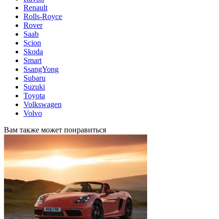
Renault
Rolls-Royce
Rover
Saab
Scion
Skoda
Smart
SsangYong
Subaru
Suzuki
Toyota
Volkswagen
Volvo
Вам также может понравиться