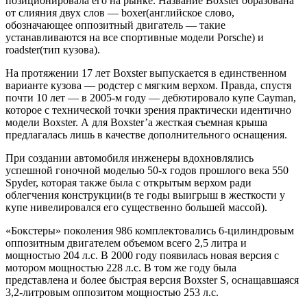
позиционировала его на рынке. Название Boxster образована
от слияния двух слов — boxer(английское слово,
обозначающее оппозитный двигатель — такие
устанавливаются на все спортивные модели Porsche) и
roadster(тип кузова).
На протяжении 17 лет Boxster выпускается в единственном
варианте кузова — родстер с мягким верхом. Правда, спустя
почти 10 лет — в 2005-м году — дебютировало купе Cayman,
которое с технической точки зрения практически идентично
модели Boxster. А для Boxster’a жесткая съемная крыша
предлагалась лишь в качестве дополнительного оснащения.
При создании автомобиля инженеры вдохновлялись
успешной гоночной моделью 50-х годов прошлого века 550
Spyder, которая также была с открытым верхом ради
облегчения конструкции(в те годы выигрыш в жесткости у
купе нивелировался его существенно большей массой).
«Бокстеры» поколения 986 комплектовались 6-цилиндровым
оппозитным двигателем объемом всего 2,5 литра и
мощностью 204 л.с. В 2000 году появилась новая версия с
мотором мощностью 228 л.с. В том же году была
представлена и более быстрая версия Boxster S, оснащавшаяся
3,2-литровым оппозитом мощностью 253 л.с.