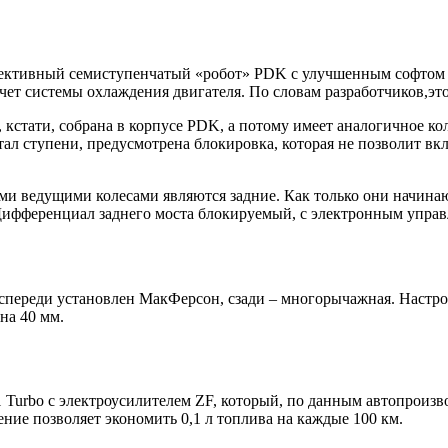
ективный семиступенчатый «робот» PDK с улучшенным софтом бл
чет системы охлаждения двигателя. По словам разработчиков,это 
, кстати, собрана в корпусе PDK, а потому имеет аналогичное ко
тал ступени, предусмотрена блокировка, которая не позволит вк
ми ведущими колесами являются задние. Как только они начинаю
 Дифференциал заднего моста блокируемый, с электронным упра
: спереди установлен МакФерсон, сзади – многорычажная. Настр
на 40 мм.
1 Turbo с электроусилителем ZF, который, по данным автопроиз
ние позволяет экономить 0,1 л топлива на каждые 100 км.