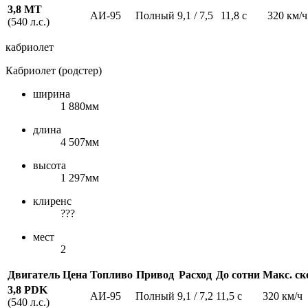
3,8 МТ
АИ-95
Полный
9,1 / 7,5
11,8 с
320 км/ч
(540 л.с.)
кабриолет
Кабриолет (родстер)
ширина
1 880мм
длина
4 507мм
высота
1 297мм
клиренс
???
мест
2
Двигатель
Цена
Топливо
Привод
Расход
До сотни
Макс. ск
3,8 PDK
АИ-95
Полный
9,1 / 7,2
11,5 с
320 км/ч
(540 л.с.)