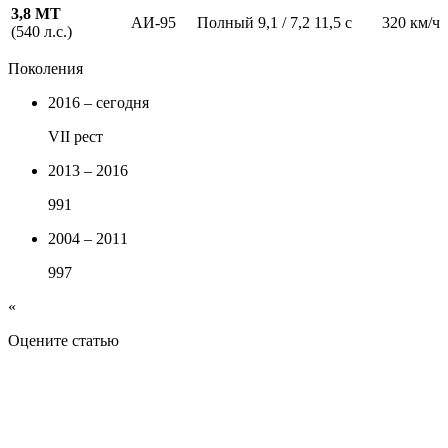
3,8 МТ
АИ-95
Полный
9,1 / 7,2
11,5 с
320 км/ч
(540 л.с.)
Поколения
2016 – сегодня
VII рест
2013 – 2016
991
2004 – 2011
997
«
Оцените статью