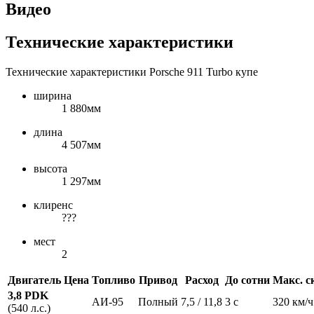
Видео
Технические характеристики
Технические характеристики Porsche 911 Turbo купе
ширина
1 880мм
длина
4 507мм
высота
1 297мм
клиренс
???
мест
2
Двигатель
Цена
Топливо
Привод
Расход
До сотни
Макс. с
3,8 PDK
АИ-95
Полный
7,5 / 11,8
3 с
320 км/ч
(540 л.с.)