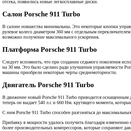
отсека, появились новые легкосплавные диски.
Салон Porsche 911 Turbo
В салоне новшества минимальны. Это некоторые кнопки управле
рулевое колесо диаметром 360 мм с отдельным переключателем 
возможно получение максимального ускорения.
Платформа Porsche 911 Turbo
Следует вспомнить, что при создании седьмого поколения испол
на 30 мм. Это было сделано ради улучшения управляемости Por
машины приобрели некоторые черты среднемоторности.
Двигатель Porsche 911 Turbo
В движение новый Porsche 911 Turbo приводится оснащенным 
теперь он выдает 540 л.с и 660 Нм. крутящего момента, которы
С ним Porsche 911 Turbo способен разгоняться до максимальных 3
Прибавку в мощности удалось получить благодаря изменению ф
более производительных компрессоров, которые сохраняют давл