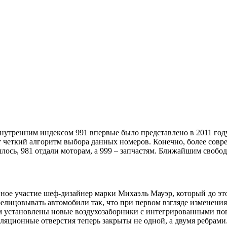
внутренним индексом 991 впервые было представлено в 2011 году
т четкий алгоритм выбора данных номеров. Конечно, более сов
ашлось, 981 отдали моторам, а 999 – запчастям. Ближайшим свобо
ное участие шеф-дизайнер марки Михаэль Мауэр, который до это
релицовывать автомобили так, что при первом взгляде изменения 
ом установлены новые воздухозаборники с интегрированными пов
ляционные отверстия теперь закрыты не одной, а двумя ребрам