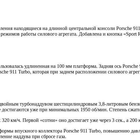
ния находящиеся на длинной центральной консоли Porsche 911 T
режимов работы силового агрегата. Добавлена и кнопка «Sport Re
ьзовалась удлиненная на 100 мм платформа. Задняя ось Porsche 
sche 911 Turbo, которая при заднем расположении силового агрег
двойным турбонаддувом шестицилиндровым 3,8-литровым бензин
е достигаются уже при минимальных 1950 об/мин. Степень сжатия
20 км/ч. Первой «сотни» оно достигает уже через 3 сек., а 200 км
ормы впускного коллектора Porsche 911 Turbo, повышению давл
ение наддува при сбросе газа.