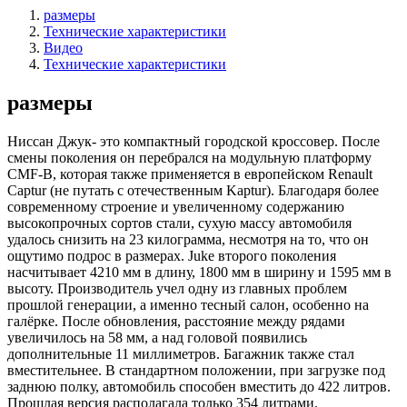
размеры
Технические характеристики
Видео
Технические характеристики
размеры
Ниссан Джук- это компактный городской кроссовер. После
смены поколения он перебрался на модульную платформу
CMF-B, которая также применяется в европейском Renault
Captur (не путать с отечественным Kaptur). Благодаря более
современному строение и увеличенному содержанию
высокопрочных сортов стали, сухую массу автомобиля
удалось снизить на 23 килограмма, несмотря на то, что он
ощутимо подрос в размерах. Juke второго поколения
насчитывает 4210 мм в длину, 1800 мм в ширину и 1595 мм в
высоту. Производитель учел одну из главных проблем
прошлой генерации, а именно тесный салон, особенно на
галёрке. После обновления, расстояние между рядами
увеличилось на 58 мм, а над головой появились
дополнительные 11 миллиметров. Багажник также стал
вместительнее. В стандартном положении, при загрузке под
заднюю полку, автомобиль способен вместить до 422 литров.
Прошлая версия располагала только 354 литрами.