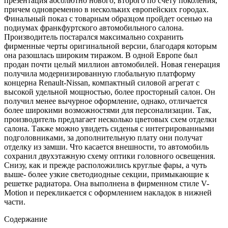
презентация абсолютно нового, второго по счету поколения,
причем одновременно в нескольких европейских городах.
Финальный показ с товарным образцом пройдет осенью на
подиумах франкфуртского автомобильного салона.
Производитель постарался максимально сохранить
фирменные черты оригинальной версии, благодаря которым
она разошлась широким тиражом. В одной Европе был
продан почти целый миллион автомобилей. Новая генерация
получила модернизированную глобальную платформу
концерна Renault-Nissan, компактный силовой агрегат с
высокой удельной мощностью, более просторный салон. Он
получил менее вычурное оформление, однако, отличается
более широкими возможностями для персонализации. Так,
производитель предлагает несколько цветовых схем отделки
салона. Также можно увидеть сиденья с интегрированными
подголовниками, за дополнительную плату они получат
отделку из замши. Что касается внешности, то автомобиль
сохранил двухэтажную схему оптики головного освещения.
Снизу, как и прежде расположились круглые фары, а чуть
выше- более узкие светодиодные секции, примыкающие к
решетке радиатора. Она выполнена в фирменном стиле V-
Motion и перекликается с оформлением накладок в нижней
части.
Содержание