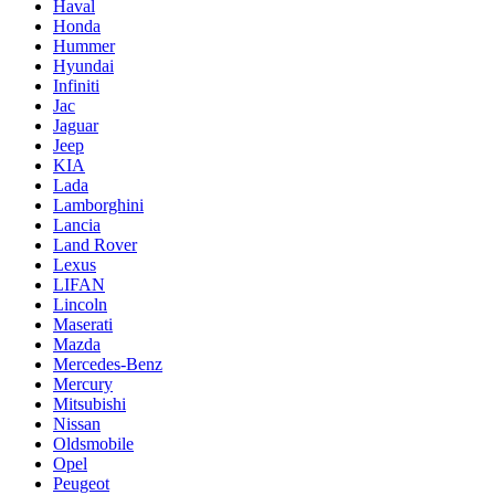
Haval
Honda
Hummer
Hyundai
Infiniti
Jac
Jaguar
Jeep
KIA
Lada
Lamborghini
Lancia
Land Rover
Lexus
LIFAN
Lincoln
Maserati
Mazda
Mercedes-Benz
Mercury
Mitsubishi
Nissan
Oldsmobile
Opel
Peugeot