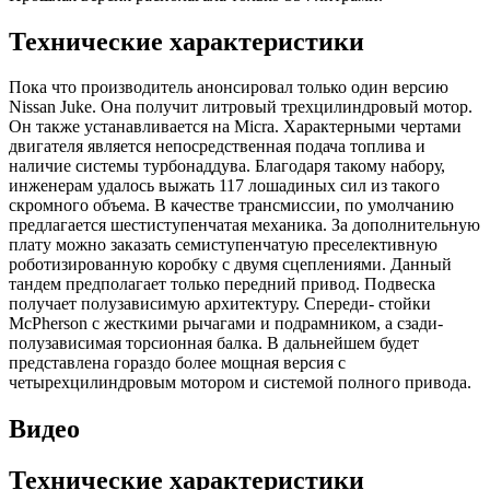
Технические характеристики
Пока что производитель анонсировал только один версию
Nissan Juke. Она получит литровый трехцилиндровый мотор.
Он также устанавливается на Micra. Характерными чертами
двигателя является непосредственная подача топлива и
наличие системы турбонаддува. Благодаря такому набору,
инженерам удалось выжать 117 лошадиных сил из такого
скромного объема. В качестве трансмиссии, по умолчанию
предлагается шестиступенчатая механика. За дополнительную
плату можно заказать семиступенчатую преселективную
роботизированную коробку с двумя сцеплениями. Данный
тандем предполагает только передний привод. Подвеска
получает полузависимую архитектуру. Спереди- стойки
McPherson с жесткими рычагами и подрамником, а сзади-
полузависимая торсионная балка. В дальнейшем будет
представлена гораздо более мощная версия с
четырехцилиндровым мотором и системой полного привода.
Видео
Технические характеристики