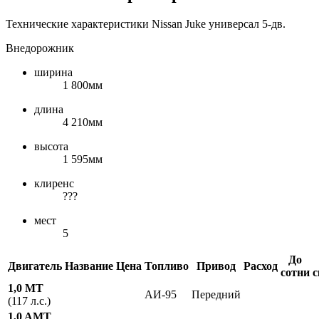
Технические характеристики Nissan Juke универсал 5-дв.
Внедорожник
ширина
1 800мм
длина
4 210мм
высота
1 595мм
клиренс
???
мест
5
До
Двигатель
Название
Цена
Топливо
Привод
Расход
сотни
с
1,0 MT
АИ-95
Передний
(117 л.с.)
1,0 AMT