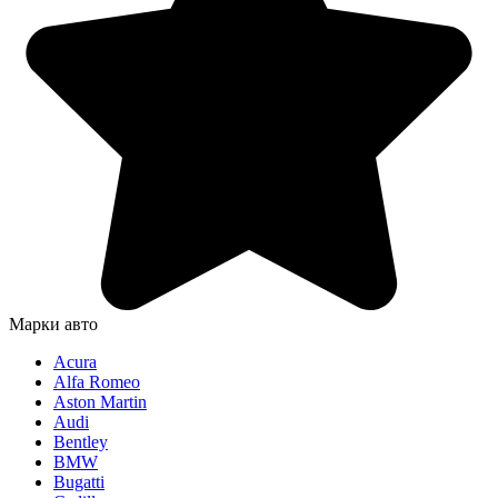
Марки авто
Acura
Alfa Romeo
Aston Martin
Audi
Bentley
BMW
Bugatti