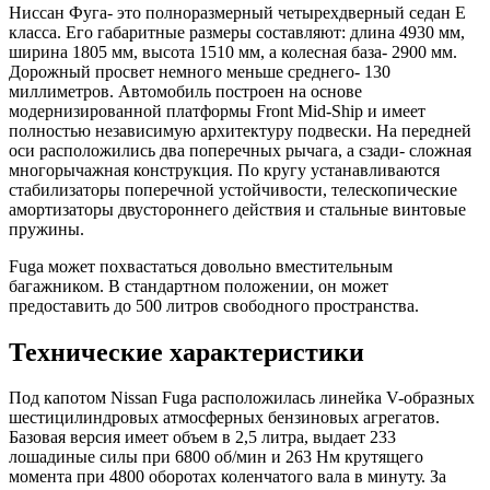
Ниссан Фуга- это полноразмерный четырехдверный седан E
класса. Его габаритные размеры составляют: длина 4930 мм,
ширина 1805 мм, высота 1510 мм, а колесная база- 2900 мм.
Дорожный просвет немного меньше среднего- 130
миллиметров. Автомобиль построен на основе
модернизированной платформы Front Mid-Ship и имеет
полностью независимую архитектуру подвески. На передней
оси расположились два поперечных рычага, а сзади- сложная
многорычажная конструкция. По кругу устанавливаются
стабилизаторы поперечной устойчивости, телескопические
амортизаторы двустороннего действия и стальные винтовые
пружины.
Fuga может похвастаться довольно вместительным
багажником. В стандартном положении, он может
предоставить до 500 литров свободного пространства.
Технические характеристики
Под капотом Nissan Fuga расположилась линейка V-образных
шестицилиндровых атмосферных бензиновых агрегатов.
Базовая версия имеет объем в 2,5 литра, выдает 233
лошадиные силы при 6800 об/мин и 263 Нм крутящего
момента при 4800 оборотах коленчатого вала в минуту. За