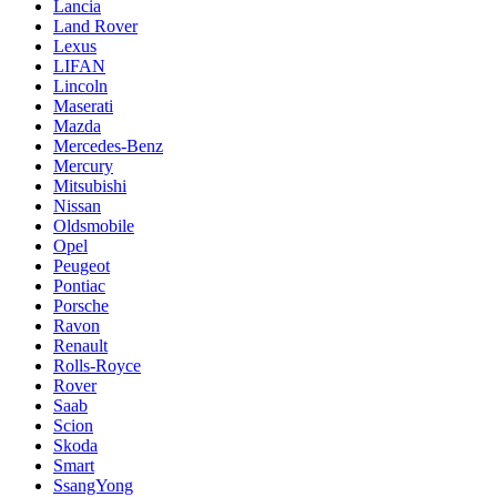
Lancia
Land Rover
Lexus
LIFAN
Lincoln
Maserati
Mazda
Mercedes-Benz
Mercury
Mitsubishi
Nissan
Oldsmobile
Opel
Peugeot
Pontiac
Porsche
Ravon
Renault
Rolls-Royce
Rover
Saab
Scion
Skoda
Smart
SsangYong