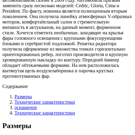
автомобильном салоне в 2009 году. Автомобиль призван
заменить сразу несколько моделей: Cedric, Gloria, Cima и
President. По факту, новинка является полноценным вторым
поколением. Она получила линейку атмосферных V-образных
моторов, комфортабельный салон и стремительную
внешность в актуальном, на данный момент, фирменном
стиле. Хочется отметить необычные, заходящие на крылья
фары головного освещения с крупными фокусирующими
блоками и серебристой подложкой. Решетка радиатора
получила оформление из множества тонких горизонтально
ориентированных ребер, логотип производителя и крупную
хромированную накладку по контуру. Передний бампер
обладает обтекаемыми формами. На нем расположилась
вытянутая щель воздухозаборника и парочка круглых
противотуманных фар.
Содержание
Размеры
Технические характеристики
оснащение
Технические характеристики
Размеры