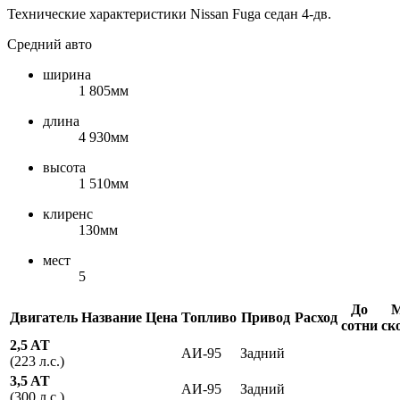
Технические характеристики Nissan Fuga седан 4-дв.
Средний авто
ширина
1 805мм
длина
4 930мм
высота
1 510мм
клиренс
130мм
мест
5
До
М
Двигатель
Название
Цена
Топливо
Привод
Расход
сотни
ск
2,5 AT
АИ-95
Задний
(223 л.с.)
3,5 AT
АИ-95
Задний
(300 л.с.)