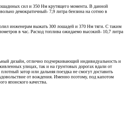
лошадиных сил и 350 Нм крутящего момента. В данной
довольно демократичный- 7,9 литра бензина на сотню в
лил инженерам выжать 300 лошадей и 370 Нм тяги. С таким
илометров в час. Расход топлива ожидаемо высокий- 10,7 литра
альный дизайн, отлично подчеркивающий индивидуальность и
оживленных улицах, так и на грунтовых дорогах вдали от
плотный затор или дальняя поездка не смогут доставить
 удовольствие от вождения. Именно поэтому, под капотом
го японского качества.