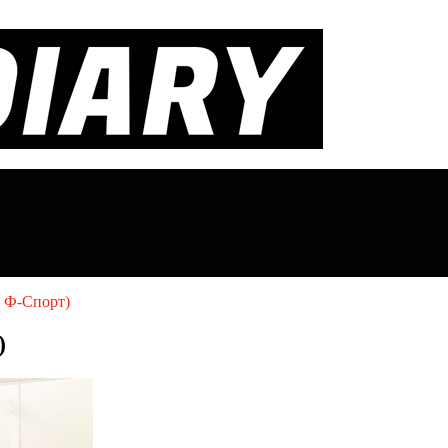
с Ф-Спорт)
)