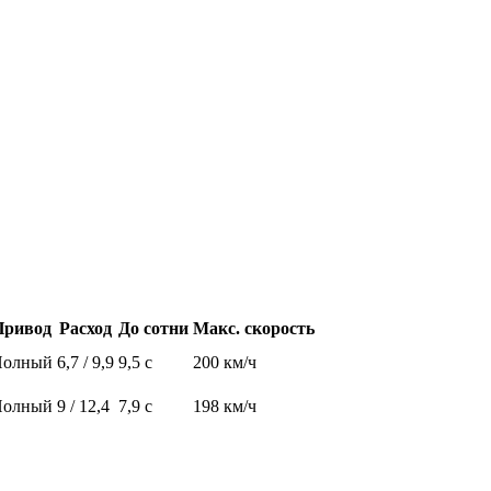
Привод
Расход
До сотни
Макс. скорость
Полный
6,7 / 9,9
9,5 с
200 км/ч
Полный
9 / 12,4
7,9 с
198 км/ч