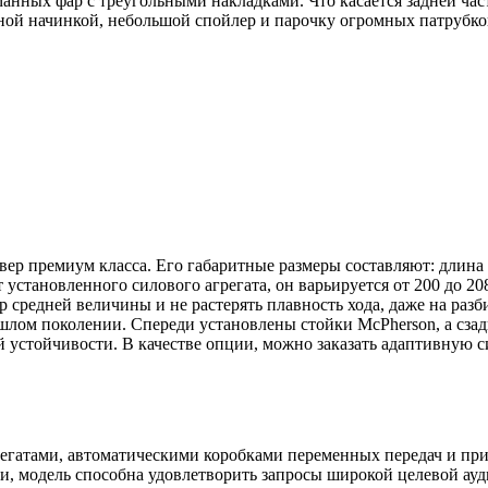
нных фар с треугольными накладками. Что касается задней част
ной начинкой, небольшой спойлер и парочку огромных патрубк
р премиум класса. Его габаритные размеры составляют: длина 4
от установленного силового агрегата, он варьируется от 200 до 
р средней величины и не растерять плавность хода, даже на раз
ошлом поколении. Спереди установлены стойки McPherson, а сза
устойчивости. В качестве опции, можно заказать адаптивную с
гатами, автоматическими коробками переменных передач и прив
и, модель способна удовлетворить запросы широкой целевой ауд