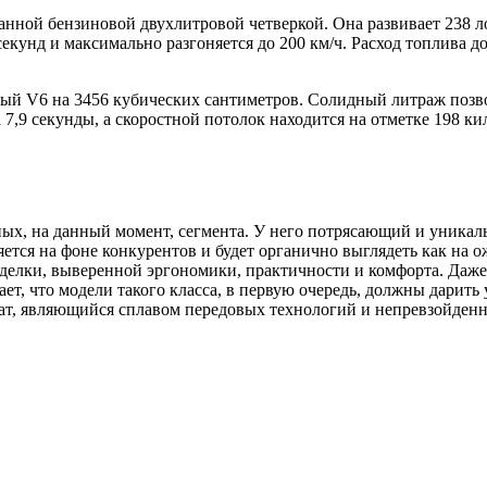
анной бензиновой двухлитровой четверкой. Она развивает 238 
 секунд и максимально разгоняется до 200 км/ч. Расход топлива 
й V6 на 3456 кубических сантиметров. Солидный литраж позво
а 7,9 секунды, а скоростной потолок находится на отметке 198 к
нных, на данный момент, сегмента. У него потрясающий и уник
ряется на фоне конкурентов и будет органично выглядеть как на 
делки, выверенной эргономики, практичности и комфорта. Даже 
т, что модели такого класса, в первую очередь, должны дарить
т, являющийся сплавом передовых технологий и непревзойденно