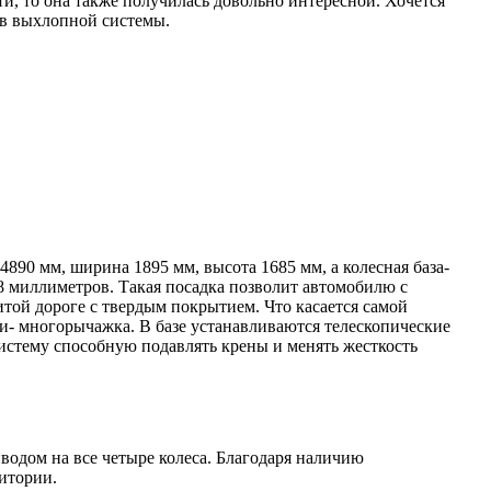
и, то она также получилась довольно интересной. Хочется
ов выхлопной системы.
890 мм, ширина 1895 мм, высота 1685 мм, а колесная база-
208 миллиметров. Такая посадка позволит автомобилю с
битой дороге с твердым покрытием. Что касается самой
ди- многорычажка. В базе устанавливаются телескопические
истему способную подавлять крены и менять жесткость
одом на все четыре колеса. Благодаря наличию
итории.