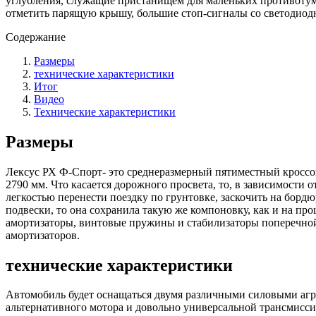
углубления, служащие пристанищем для маленьких противотума
отметить парящую крышу, большие стоп-сигналы со светодиод
Содержание
Размеры
технические характеристики
Итог
Видео
Технические характеристики
Размеры
Лексус РХ Ф-Спорт- это среднеразмерный пятиместный кроссове
2790 мм. Что касается дорожного просвета, то, в зависимости 
легкостью перенести поездку по грунтовке, заскочить на бордю
подвески, то она сохранила такую же компоновку, как и на пр
амортизаторы, винтовые пружины и стабилизаторы поперечной 
амортизаторов.
технические характеристики
Автомобиль будет оснащаться двумя различными силовыми агре
альтернативного мотора и довольно универсальной трансмисси