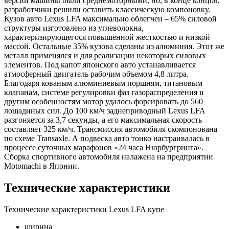
версии машины были среднемоторными, но, в конце концов,
разработчики решили оставить классическую компоновку.
Кузов авто Lexus LFA максимально облегчен – 65% силовой
структуры изготовлено из углеволокна,
характеризирующегося повышенной жесткостью и низкой
массой. Остальные 35% кузова сделаны из алюминия. Этот же
металл применялся и для реализации некоторых силовых
элементов. Под капот японского авто устанавливается
атмосферный двигатель рабочим объемом 4,8 литра.
Благодаря кованым алюминиевым поршням, титановым
клапанам, системе регулировки фаз газораспределения и
другим особенностям мотор удалось форсировать до 560
лошадиных сил. До 100 км/ч заднеприводный Lexus LFA
разгоняется за 3,7 секунды, а его максимальная скорость
составляет 325 км/ч. Трансмиссия автомобиля скомпонована
по схеме Transaxle. А подвеска авто тонко настраивалась в
процессе суточных марафонов «24 часа Нюрбургринга».
Сборка спортивного автомобиля налажена на предприятии
Motomachi в Японии.
Технические характеристики
Технические характеристики Lexus LFA купе
ширина