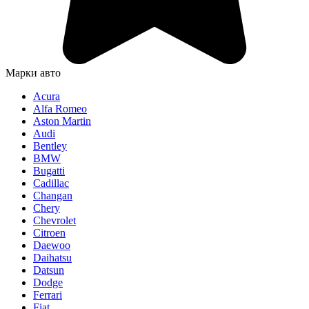
Марки авто
Acura
Alfa Romeo
Aston Martin
Audi
Bentley
BMW
Bugatti
Cadillac
Changan
Chery
Chevrolet
Citroen
Daewoo
Daihatsu
Datsun
Dodge
Ferrari
Fiat