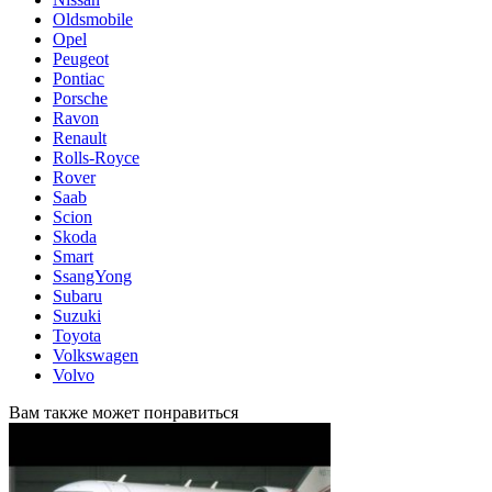
Oldsmobile
Opel
Peugeot
Pontiac
Porsche
Ravon
Renault
Rolls-Royce
Rover
Saab
Scion
Skoda
Smart
SsangYong
Subaru
Suzuki
Toyota
Volkswagen
Volvo
Вам также может понравиться