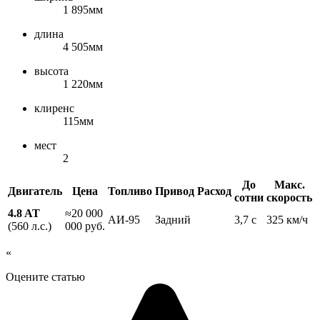
1 895мм
длина
4 505мм
высота
1 220мм
клиренс
115мм
мест
2
До
Макс.
Двигатель
Цена
Топливо
Привод
Расход
сотни
скорость
4.8 AT
≈20 000
АИ-95
Задний
3,7 с
325 км/ч
(560 л.с.)
000 руб.
«
Оцените статью