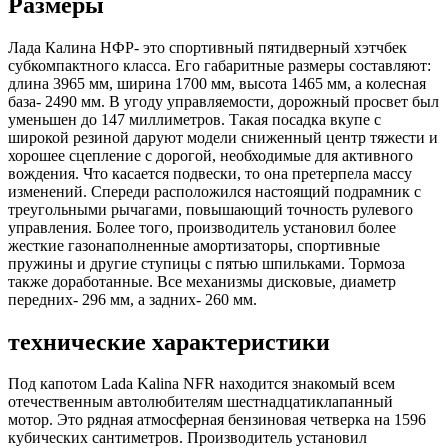
Размеры
Лада Калина НФР- это спортивный пятидверный хэтчбек
субкомпактного класса. Его габаритные размеры составляют:
длина 3965 мм, ширина 1700 мм, высота 1465 мм, а колесная
база- 2490 мм. В угоду управляемости, дорожный просвет был
уменьшен до 147 миллиметров. Такая посадка вкупе с
широкой резиной даруют модели сниженный центр тяжести и
хорошее сцепление с дорогой, необходимые для активного
вождения. Что касается подвески, то она претерпела массу
изменений. Спереди расположился настоящий подрамник с
треугольными рычагами, повышающий точность рулевого
управления. Более того, производитель установил более
жесткие газонаполненные амортизаторы, спортивные
пружины и другие ступицы с пятью шпильками. Тормоза
также доработанные. Все механизмы дисковые, диаметр
передних- 296 мм, а задних- 260 мм.
технические характеристики
Под капотом Lada Kalina NFR находится знакомый всем
отечественным автолюбителям шестнадцатиклапанный
мотор. Это рядная атмосферная бензиновая четверка на 1596
кубических сантиметров. Производитель установил