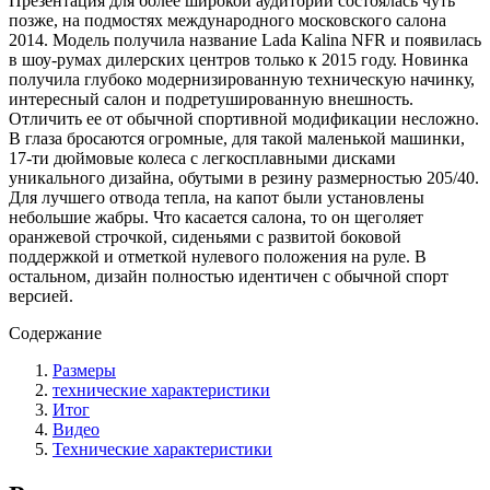
Презентация для более широкой аудитории состоялась чуть
позже, на подмостях международного московского салона
2014. Модель получила название Lada Kalina NFR и появилась
в шоу-румах дилерских центров только к 2015 году. Новинка
получила глубоко модернизированную техническую начинку,
интересный салон и подретушированную внешность.
Отличить ее от обычной спортивной модификации несложно.
В глаза бросаются огромные, для такой маленькой машинки,
17-ти дюймовые колеса с легкосплавными дисками
уникального дизайна, обутыми в резину размерностью 205/40.
Для лучшего отвода тепла, на капот были установлены
небольшие жабры. Что касается салона, то он щеголяет
оранжевой строчкой, сиденьями с развитой боковой
поддержкой и отметкой нулевого положения на руле. В
остальном, дизайн полностью идентичен с обычной спорт
версией.
Содержание
Размеры
технические характеристики
Итог
Видео
Технические характеристики