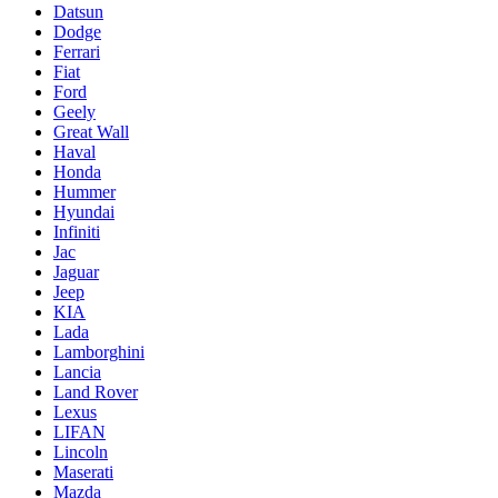
Datsun
Dodge
Ferrari
Fiat
Ford
Geely
Great Wall
Haval
Honda
Hummer
Hyundai
Infiniti
Jac
Jaguar
Jeep
KIA
Lada
Lamborghini
Lancia
Land Rover
Lexus
LIFAN
Lincoln
Maserati
Mazda