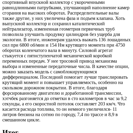
спортивный впускной коллектор с укороченными
равнодлинными патрубками, улучшающий наполнение камер
сгорания на высоких оборотах. Распределительные валы
также другие, у них увеличена фаза и подъем клапана. Хоть
выпускной коллектор и сохранил каталитический
нейтрализатор, измененная геометрия первичных труб
позволила улучшить продувку цилиндров без ущерба для
экологии. В итоге, инженерам удалось выжать 136 лошадиных
сил при 6800 об/мин и 154 Нм крутящего момента при 4750
оборотах коленчатого вала в минуту. Силовой агрегат
стыкуется с пятиступенчатой механической коробкой
переменных передач. У нее тросовой привод механизма
выбора и измененные передаточные числа. В качестве опции,
можно заказать модель с самоблокирующимся
дифференциалом. Последний помогает лучше транслировать
крутящий момент и повышает управляемость, особенно на
скользком дорожном покрытии. В итоге, благодаря
форсированному двигателю и доработанной трансмиссии,
хэтчбек разгоняется до отметки в сто километров в час за 9,2
секунды, а его скоростной потолок составляет 203 км/ч. Что
касается расхода топлива, то он немного увеличился- 11
литров бензина на сотню по городу, 7,4 по трассе и 8,9 в
смешанном цикле.
Итог