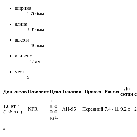
ширина
1 700мм
длина
3 956мм
высота
1 465мм
клиренс
147мм
мест
5
До
Двигатель
Название
Цена
Топливо
Привод
Расход
сотни
с
≈
1,6 MT
850
NFR
АИ-95
Передний
7,4 / 11
9,2 с
2
(136 л.с.)
000
руб.
«