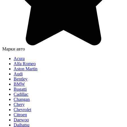
Марки авто
Acura
Alfa Romeo
Aston Martin
Audi
Bentley
BMW
Bugatti
Cadillac
Changan
Chery
Chevrolet
Citroen
Daewoo
Daihatsu