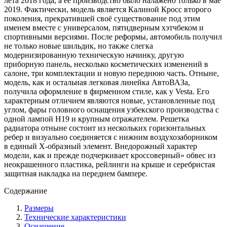
лета 2018 года, а ее производство было налажено только в мае
2019. Фактически, модель является Калиной Кросс второго
поколения, прекратившей своё существование под этим
именем вместе с универсалом, пятидверным хэтчбеком и
спортивными версиями. После реформы, автомобиль получил
не только новые шильдик, но также слегка
модернизированную техническую начинку, другую
приборную панель, несколько косметических изменений в
салоне, три комплектации и новую переднюю часть. Отныне,
модель, как и остальная легковая линейка АвтоВАЗа,
получила оформление в фирменном стиле, как у Vesta. Его
характерным отличием являются новые, установленные под
углом, фары головного оснащения узбекского производства с
одной лампой H19 и крупным отражателем. Решетка
радиатора отныне состоит из нескольких горизонтальных
ребер и визуально соединяется с нижним воздухозаборником
в единый X-образный элемент. Внедорожный характер
модели, как и прежде подчеркивает кроссоверный» обвес из
неокрашенного пластика, рейлинги на крыше и серебристая
защитная накладка на переднем бампере.
Содержание
Размеры
Технические характеристики
Оснащение