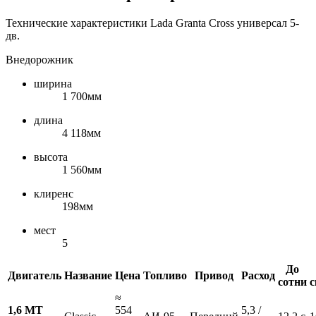
Технические характеристики Lada Granta Cross универсал 5-
дв.
Внедорожник
ширина
1 700мм
длина
4 118мм
высота
1 560мм
клиренс
198мм
мест
5
До
Двигатель
Название
Цена
Топливо
Привод
Расход
сотни
с
≈
1,6 MT
554
5,3 /