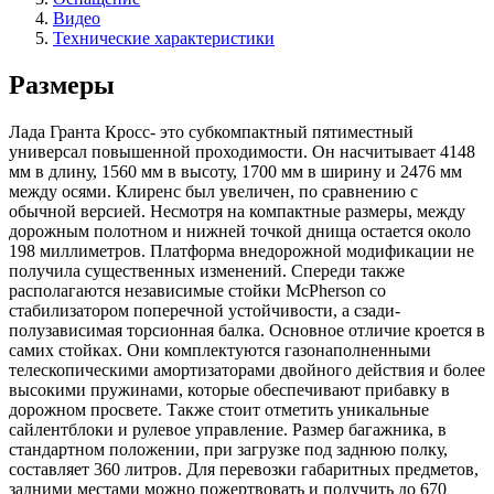
Видео
Технические характеристики
Размеры
Лада Гранта Кросс- это субкомпактный пятиместный
универсал повышенной проходимости. Он насчитывает 4148
мм в длину, 1560 мм в высоту, 1700 мм в ширину и 2476 мм
между осями. Клиренс был увеличен, по сравнению с
обычной версией. Несмотря на компактные размеры, между
дорожным полотном и нижней точкой днища остается около
198 миллиметров. Платформа внедорожной модификации не
получила существенных изменений. Спереди также
располагаются независимые стойки McPherson со
стабилизатором поперечной устойчивости, а сзади-
полузависимая торсионная балка. Основное отличие кроется в
самих стойках. Они комплектуются газонаполненными
телескопическими амортизаторами двойного действия и более
высокими пружинами, которые обеспечивают прибавку в
дорожном просвете. Также стоит отметить уникальные
сайлентблоки и рулевое управление. Размер багажника, в
стандартном положении, при загрузке под заднюю полку,
составляет 360 литров. Для перевозки габаритных предметов,
задними местами можно пожертвовать и получить до 670