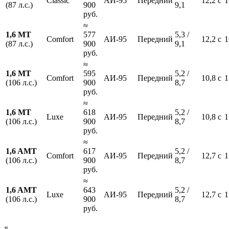
Classic
АИ-95
Передний
12,2 с
1
(87 л.с.)
900
9,1
руб.
≈
1,6 MT
577
5,3 /
Comfort
АИ-95
Передний
12,2 с
1
(87 л.с.)
900
9,1
руб.
≈
1,6 MT
595
5,2 /
Comfort
АИ-95
Передний
10,8 с
1
(106 л.с.)
900
8,7
руб.
≈
1,6 MT
618
5,2 /
Luxe
АИ-95
Передний
10,8 с
1
(106 л.с.)
900
8,7
руб.
≈
1,6 AMT
617
5,2 /
Comfort
АИ-95
Передний
12,7 с
1
(106 л.с.)
900
8,7
руб.
≈
1,6 AMT
643
5,2 /
Luxe
АИ-95
Передний
12,7 с
1
(106 л.с.)
900
8,7
руб.
«