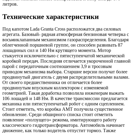
литров.
Технические характеристики
Под капотом Lada Granta Cross расположатся два силовых
агрегата. Базовый- рядная атмосферная бензиновая четверка с
восьмиклапанным механизмом газораспределения. Благодаря
облегченной поршневой группе, он способен развивать 87
лошадиных сил и 140 Нм крутящего момента. Мотор
стыкуется исключительно с пятиступенчатой механической
коробкой передач. Последняя отличается укороченной главной
парой с передаточным соотношением 3,9 и тросовым
приводом механизма выбора. Старшие версии получат более
продвинутый двигатель с двумя распределительными валами.
От своего предшественника он отличается более
продвинутым впускным коллектором с изменяемой
геометрией. Такая доработка позволила инженерам выжать
106 лошадей и 148 Нм. В качестве трансмиссии предлагается
механика или пятиступенчатый робот с одним сцеплением.
Стоит отметить, что коробка АМТ получила существенное
обновление. Среди обширного списка стоит отметить
появление «ползущего» режима, имитирующего работу
классического гидротрансформатора. Автомобиль начинает
движение, как только водитель отпустит тормоз. Также