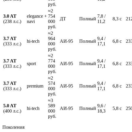
руб.
≈2
3.0 AT
elegance +
754
7,8 /
ДТ
Полный
8,3 с
21
(238 л.с.)
navi
000
11,2
руб.
≈2
3.7 AT
964
9,4 /
hi-tech
АИ-95
Полный
6,8 с
23
(333 л.с.)
000
17,1
руб.
≈2
3.7 AT
774
9,4 /
sport
АИ-95
Полный
6,8 с
23
(333 л.с.)
000
17,1
руб.
≈2
3.7 AT
574
9,4 /
premium
АИ-95
Полный
6,8 с
23
(333 л.с.)
000
17,1
руб.
≈3
5.0 AT
589
9,6 /
hi-tech
АИ-95
Полный
5,8 с
25
(400 л.с.)
000
18,3
руб.
Поколения