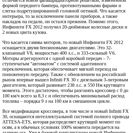
отличается новой фальшрадиаторной решеткой, измененной
формой переднего бампера, противотуманными фарами и
слегка подретушированной головной оптикой. Что касается
интерьера, то за исключением панели приборов, а также
накладок на педали, он остался прежним. Помимо этого,
Инфинити FX 2012 получил 20-дюймовые колесные диски и
2 новых цвета кузова.
Что касается гаммы моторов, то новый Инфинити FX 2012
оснащается двумя бензиновыми двигателями. Это 32-
клапанный V8, мощностью 400 л.с., и 333-сильный V6.
Моторы агрегируются с одной коробкой передач – 7-
ступенчатым “автоматом” с системой адаптивного
переключения, которая обеспечивает мягкий переход на
пониженную передачу. Также с обновлением на российский
рынок впервые вышел Infiniti FX 30 с дизельным 3-литровым
двигателем, который развивает 238 л.с. и 550 Нм крутящего
момента. Этого достаточно, чтобы разгонять кроссовер с 0 до
100 км/ч всего за 8,3 с и обеспечивать минимальный расход
топлива – порядка 9 л на 100 км в смешанном цикле.
Все модификации кроссовера, в том числе и новый Infiniti FX
30, оснащаются интеллектуальной системой полного привода
ATTESA-ETS, которая распределяет крутящий момент по
осям, а в обычных условиях 100% момента передается на
заднюю ось. Уже в базовой комплектации новый Инфинити