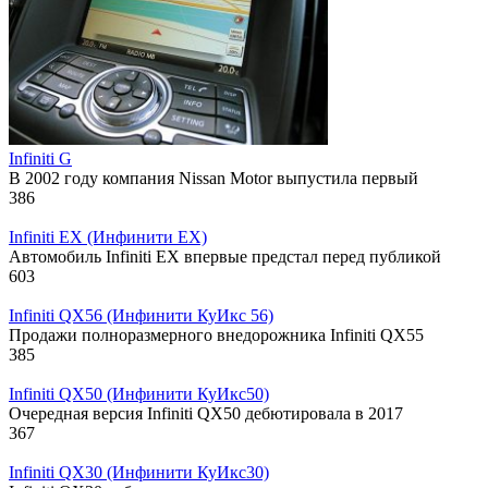
Infiniti G
В 2002 году компания Nissan Motor выпустила первый
386
Infiniti EX (Инфинити ЕХ)
Автомобиль Infiniti EX впервые предстал перед публикой
603
Infiniti QX56 (Инфинити КуИкс 56)
Продажи полноразмерного внедорожника Infiniti QX55
385
Infiniti QX50 (Инфинити КуИкс50)
Очередная версия Infiniti QX50 дебютировала в 2017
367
Infiniti QX30 (Инфинити КуИкс30)