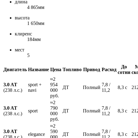
длина
4 865мм
высота
1 650мм
клиренс
184мм
мест
5
До
М
Двигатель
Название
Цена
Топливо
Привод
Расход
сотни
ск
≈2
3.0 AT
sport +
954
7,8 /
ДТ
Полный
8,3 с
21
(238 л.с.)
navi
000
11,2
руб.
≈2
3.0 AT
790
7,8 /
sport
ДТ
Полный
8,3 с
21
(238 л.с.)
000
11,2
руб.
≈2
3.0 AT
590
7,8 /
elegance
ДТ
Полный
8,3 с
21
(238 л.с.)
000
11,2