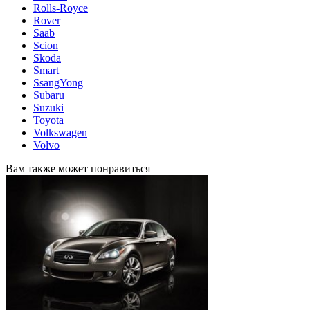
Rolls-Royce
Rover
Saab
Scion
Skoda
Smart
SsangYong
Subaru
Suzuki
Toyota
Volkswagen
Volvo
Вам также может понравиться