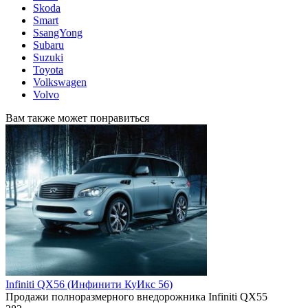
Skoda
Smart
SsangYong
Subaru
Suzuki
Toyota
Volkswagen
Volvo
Вам также может понравиться
Infiniti QX56 (Инфинити КуИкс 56)
Продажи полноразмерного внедорожника Infiniti QX55