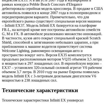
индексом EX35. А в августе 2007 года в Калифорнии в
рамках конкурса Pebble Beach Concours d'Elegance
дебютировала серийная модель кроссовера. В продаже в США
автомобиль появился в конце 2007 года в полноприводном и
переднеприводном варианте. Примечательно, что для
европейского рынка существует специальная версия машины
– Infiniti EX37. Модель Infiniti EX базируется на платформе
FR-L, на которой кроме нее построены автомобили семейств
G, M и FX. В автомобиле реализовано множество инноваций.
В частности, кузов авто покрыт специальной краской Scratch
Shield, способной к затягиванию небольших царапин, а при
приближении к машине водителя приветствует система
Welcome Lighting, равномерно освещающая авто и
пространство вокруг него. Версия EX35 комплектуется
продольно расположенным мотором VQ35 объемом 3,5 литра
и мощностью в 297 лошадиных сил. В европейскую версию –
EX37 – установлен 320-сильный силовой агрегат V6 рабочим
объемом 3,7 литра. В 2010 году на рынке Европы появилась
модель Infiniti EX с 3-литровым дизельным двигателем V6
мощностью в 238 лошадиных сил.
Технические характеристики
Технические характеристики Infiniti EX универсал