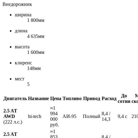
Внедорожник
ширина
1 800мм
длина
4 635мм
высота
1 600мм
клиренс
148мм
мест
5
До
М
Двигатель
Название
Цена
Топливо
Привод
Расход
сотни
ск
≈1
2.5 AT
994
8,4 /
AWD
hi-tech
АИ-95
Полный
9,4 с
21
000
14,3
(222 л.с.)
руб.
≈1
2.5 AT
853
8,4 /