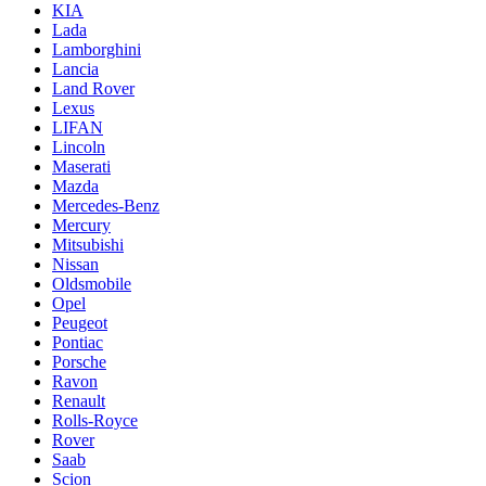
KIA
Lada
Lamborghini
Lancia
Land Rover
Lexus
LIFAN
Lincoln
Maserati
Mazda
Mercedes-Benz
Mercury
Mitsubishi
Nissan
Oldsmobile
Opel
Peugeot
Pontiac
Porsche
Ravon
Renault
Rolls-Royce
Rover
Saab
Scion