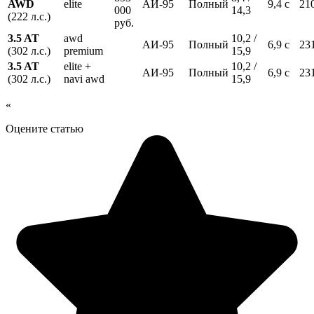
AWD
elite
АИ-95
Полный
9,4 с
21
000
14,3
(222 л.с.)
руб.
3.5 AT
awd
10,2 /
АИ-95
Полный
6,9 с
23
(302 л.с.)
premium
15,9
3.5 AT
elite +
10,2 /
АИ-95
Полный
6,9 с
23
(302 л.с.)
navi awd
15,9
«
Оцените статью