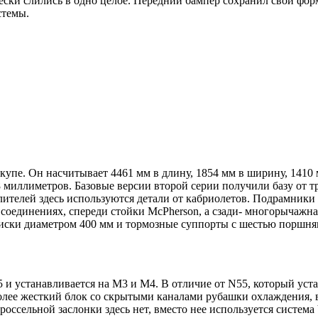
ски слились в одно целое. Передний бампер сохранил свои форм
стемы.
упе. Он насчитывает 4461 мм в длину, 1854 мм в ширину, 1410
 миллиметров. Базовые версии второй серии получили базу от 
ителей здесь используются детали от кабриолетов. Подрамники
 соединениях, спереди стойки McPherson, а сзади- многорычажна
ки диаметром 400 мм и тормозные суппорты с шестью поршнями,
и устанавливается на M3 и M4. В отличие от N55, который уста
более жесткий блок со скрытыми каналами рубашки охлаждения,
оссельной заслонки здесь нет, вместо нее используется система