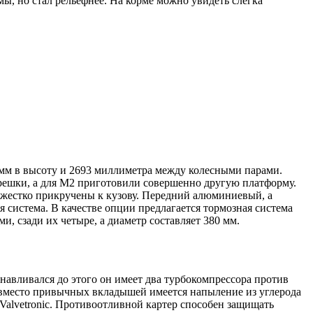
ы, но стал рельефнее. На корме можно увидеть слегка
 мм в высоту и 2693 миллиметра между колесными парами.
трешки, а для M2 приготовили совершенно другую платформу.
 жестко прикручены к кузову. Передний алюминиевый, а
я система. В качестве опции предлагается тормозная система
 сзади их четыре, а диаметр составляет 380 мм.
навливался до этого он имеет два турбокомпрессора против
 вместо привычных вкладышей имеется напыление из углерода
 Valvetronic. Противоотливной картер способен защищать