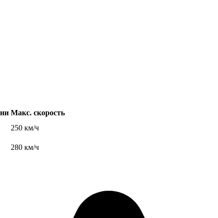
тни
Макс. скорость
250 км/ч
280 км/ч