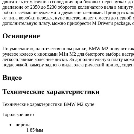
двигатель от масляного голодания при боковых перегрузках до
диапазоне от 2350 до 5230 оборотов коленчатого вала в минут
робот с семью передачами и двумя сцеплениями. Привод искл
от типа коробки передач, купе выстреливает с места до первой 
дополнительную плату, можно приобрести M Driver’s package, 
Оснащение
По умолчанию, на отечественном рынке, BMW M2 получит таки
рулевое колесо с кнопками M1и M2 для быстрого выбора настр
легкосплавные колёсные диски. За дополнительную плату мож
поддержкой, камеру заднего вида, электрический привод сиде
Видео
Технические характеристики
Технические характеристики BMW M2 купе
Городской авто
ширина
1 854мм