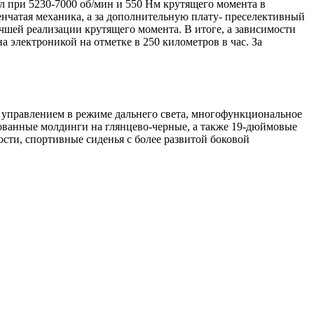
ил при 5230-7000 об/мин и 550 Нм крутящего момента в
енчатая механика, а за дополнительную плату- преселективный
шей реализации крутящего момента. В итоге, а зависимости
на электроникой на отметке в 250 километров в час. За
управлением в режиме дальнего света, многофункциональное
рованные молдинги на глянцево-черные, а также 19-дюймовые
ти, спортивные сиденья с более развитой боковой