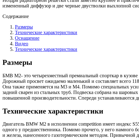
Ноздри радиаторной решетки стали заметно крупнее и практиче
измененный диффузор и две черные двустволки выхлопной си
Содержание
Размеры
Технические характеристики
Оснащение
Видео
Технические характеристики
Размеры
БМВ М2- это четырехместный премиальный спорткар в кузове к
Дорожный просвет ожидаемо маленький и составляет всего 118
Она также применяется на M3 и M4. Помимо специальных усил
задний сварен из стальных труб. Подвеска собрана на шаровых
повышенной производительности. Спереди устанавливаются дис
Технические характеристики
Двигатель BMW M2 в исполнении competition имеет индекс S55 
одного у предшественника. Помимо прочего, у него намного 
и железа, нанесенного газотермическим методом. Привычной др