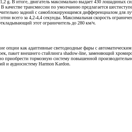
 1,2 g. В итоге, двигатель максимально выдает 430 лошадиных с
у. В качестве трансмиссии по умолчанию предлагается шестиступ
ючительно задний с самоблокирующимся дифференциалом для луч
сотни всего за 4,2-4,4 секунды. Максимальная скорость ограниче
откладывающий этот ограничитель до 280 км/ч.
е опции как адаптивные светодиодные фары с автоматическим 
оек, пакет внешнего стайлинга shadow-line, заменяющий хроми
но приобрести тормозную систему повышенной производительнос
ний и аудиосистему Harmon Kardon.