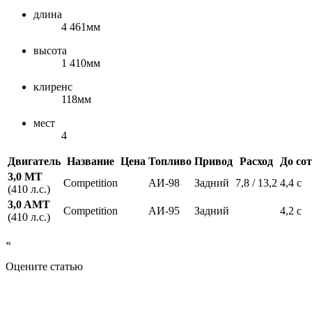
длина
4 461мм
высота
1 410мм
клиренс
118мм
мест
4
Двигатель
Название
Цена
Топливо
Привод
Расход
До со
3,0 MT
Competition
АИ-98
Задний
7,8 / 13,2
4,4 с
(410 л.с.)
3,0 AMT
Competition
АИ-95
Задний
4,2 с
(410 л.с.)
«
Оцените статью