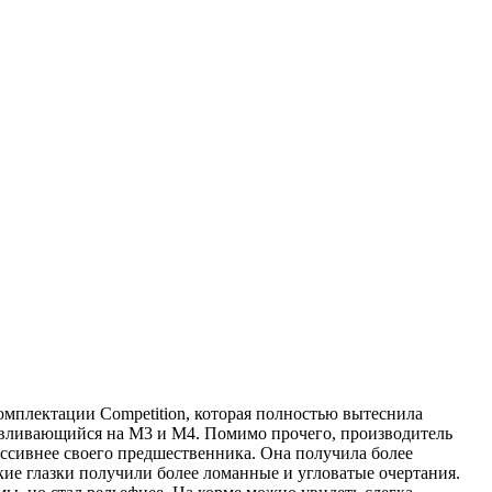
омплектации Competition, которая полностью вытеснила
авливающийся на M3 и M4. Помимо прочего, производитель
ессивнее своего предшественника. Она получила более
е глазки получили более ломанные и угловатые очертания.