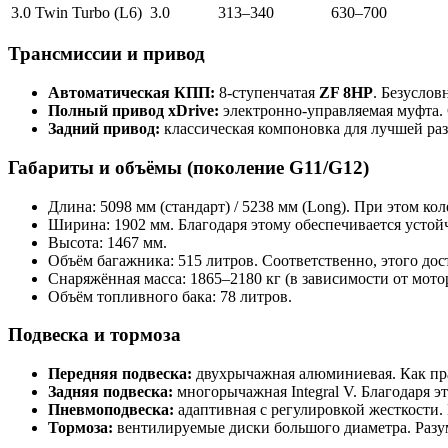
3.0 Twin Turbo (L6)
3.0
313–340
630–700
Трансмиссии и привод
Автоматическая КПП:
8-ступенчатая
ZF 8HP
. Безуслов
Полный привод xDrive:
электронно-управляемая муфта. 
Задний привод:
классическая компоновка для лучшей ра
Габариты и объёмы (поколение G11/G12)
Длина: 5098 мм (стандарт) / 5238 мм (Long). При этом кол
Ширина: 1902 мм. Благодаря этому обеспечивается устой
Высота: 1467 мм.
Объём багажника: 515 литров. Соответственно, этого дос
Снаряжённая масса: 1865–2180 кг (в зависимости от мотор
Объём топливного бака: 78 литров.
Подвеска и тормоза
Передняя подвеска:
двухрычажная алюминиевая. Как пра
Задняя подвеска:
многорычажная Integral V. Благодаря э
Пневмоподвеска:
адаптивная с регулировкой жесткости. 
Тормоза:
вентилируемые диски большого диаметра. Разум