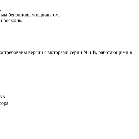
.
рным бензиновым вариантом.
и роскошь.
востребованы версии с моторами серии
N
и
B
, работающими в
дув
сора