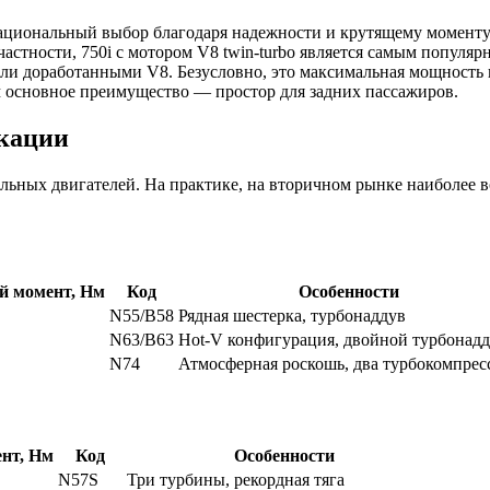
рациональный выбор благодаря надежности и крутящему моменту
частности, 750i с мотором V8 twin-turbo является самым популя
ли доработанными V8. Безусловно, это максимальная мощность 
м основное преимущество — простор для задних пассажиров.
икации
льных двигателей. На практике, на вторичном рынке наиболее 
 момент, Нм
Код
Особенности
N55/B58
Рядная шестерка, турбонаддув
N63/B63
Hot-V конфигурация, двойной турбонад
N74
Атмосферная роскошь, два турбокомпрес
нт, Нм
Код
Особенности
N57S
Три турбины, рекордная тяга