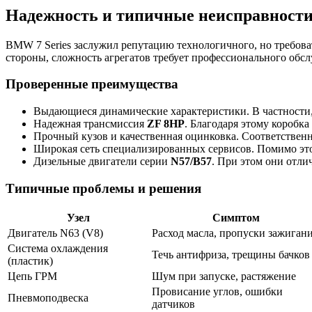
Надежность и типичные неисправност
BMW 7 Series заслужил репутацию технологичного, но требова
стороны, сложность агрегатов требует профессионального обс
Проверенные преимущества
Выдающиеся динамические характеристики. В частности,
Надежная трансмиссия
ZF 8HP
. Благодаря этому коробк
Прочный кузов и качественная оцинковка. Соответственно
Широкая сеть специализированных сервисов. Помимо этог
Дизельные двигатели серии
N57/B57
. При этом они отл
Типичные проблемы и решения
Узел
Симптом
Двигатель N63 (V8)
Расход масла, пропуски зажиган
Система охлаждения
Течь антифриза, трещины бачков
(пластик)
Цепь ГРМ
Шум при запуске, растяжение
Провисание углов, ошибки
Пневмоподвеска
датчиков