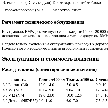
Электроника (iDrive, модули)
Глюки экрана, ошибки блоков
Турбокомпрессоры (N63)
Масложор, свист
Регламент технического обслуживания
Как правило, BMW рекомендует сервис каждые 15 000–20 000 км
использование качественного топлива и масел с допуском BMW
Следовательно, экономия на обслуживании приводит к дорогос
Помимо этого, необходимо следить за состоянием тормозной ж
Эксплуатация и стоимость владения
Расход топлива (ориентировочные значения)
Двигатель
Город, л/100 км
Трасса, л/100 км
Смешан
3.0 Бензин (L6)
12.0–14.0
7.0–8.5
9.0–10.
4.4 V8 (N63)
16.0–19.0
9.0–11.0
12.0–14
6.0 V12 (N74)
19.0–23.0
10.0–12.0
14.0–16
3.0 Дизель (N57/B57)
9.0–11.0
6.0–7.0
7.5–8.5