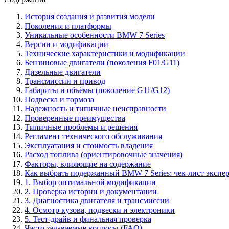
История создания и развития модели
Поколения и платформы
Уникальные особенности BMW 7 Series
Версии и модификации
Технические характеристики и модификации
Бензиновые двигатели (поколения F01/G11)
Дизельные двигатели
Трансмиссии и привод
Габариты и объёмы (поколение G11/G12)
Подвеска и тормоза
Надежность и типичные неисправности
Проверенные преимущества
Типичные проблемы и решения
Регламент технического обслуживания
Эксплуатация и стоимость владения
Расход топлива (ориентировочные значения)
Факторы, влияющие на содержание
Как выбрать подержанный BMW 7 Series: чек-лист экспер
1. Выбор оптимальной модификации
2. Проверка истории и документации
3. Диагностика двигателя и трансмиссии
4. Осмотр кузова, подвески и электроники
5. Тест-драйв и финальная проверка
Часто задаваемые вопросы (FAQ)