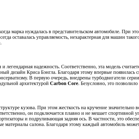
, когда марка нуждалась в представительском автомобиле. При 
егда оставалась управляемость, нехарактерная для машин такого
.
 и легендарная надежность. Соответственно, эта модель считает
ый дизайн Криса Бэнгла. Благодаря этому впервые появилась 
нсерватизму. В первую очередь, внедрены турбодвигатели сери
одульной архитектурой
Carbon Core
. Безусловно, это позволило
труктуре кузова. При этом жесткость на кручение значительно в
етственно, он подключается плавно и не мешает спортивной у
ртизаторы и подруливающая задняя ось. В частности, это обесп
е материалы салона. Благодаря этому каждый автомобиль може