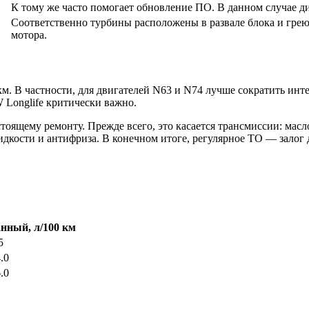
К тому же часто помогает обновление ПО. В данном случае ди
Соответственно турбины расположены в развале блока и грею
мотора.
. В частности, для двигателей N63 и N74 лучше сократить инте
 Longlife критически важно.
тоящему ремонту. Прежде всего, это касается трансмиссии: ма
идкости и антифриза. В конечном итоге, регулярное ТО — залог
ный, л/100 км
5
.0
.0