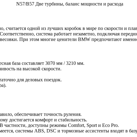
N57/B57
Две турбины, баланс мощности и расхода
но, считается одной из лучших коробок в мире по скорости и пл
Соответственно, система работает незаметно, подключая передн
звесовки. При этом многие ценители BMW предпочитают именн
есная база составляет 3070 мм / 3210 мм.
чивость на высокой скорости.
таточно для деловых поездок.
а).
вило, обеспечивает точность руления.
тому достигается комфорт и стабильность.
В частности, доступны режимы Comfort, Sport и Eco Pro.
еется, системы ABS, DSC и тормозные ассистенты входят в базу