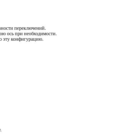
авности переключений.
юю ось при необходимости.
о эту конфигурацию.
.