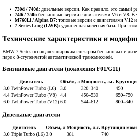
730d / 740d:
дизельные версии. Как правило, это самый 
740i / 750i:
бензиновые версии с двигателями V6 и V8. В 
M760Li / Alpina B7:
топовые версии с двигателями V12 и
7 Series Long (LWB):
удлиненная колесная база. При это
Технические характеристики и модиф
BMW 7 Series оснащался широким спектром бензиновых и дизе
паре с 8-ступенчатой автоматической трансмиссией.
Бензиновые двигатели (поколения F01/G11)
Двигатель
Объём, л
Мощность, л.с.
Крутящий
3.0 TwinPower Turbo (L6)
3.0
320–340
450
4.4 TwinPower Turbo (V8)
4.4
450–530
650–750
6.0 TwinPower Turbo (V12)
6.0
544–612
800–840
Дизельные двигатели
Двигатель
Объём, л
Мощность, л.с.
Крутящий моме
3.0 Triple Turbo (L6)
3.0
381
740