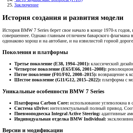
Заключение
История создания и развития модели
История BMW 7 Series берет свое начало в конце 1970-х годов
совершеннее. Однако главным отличием баварского флагмана вс
одинаково хорош и на автобане, и на извилистой горной дороге
Поколения и платформы
Третье поколение (E38, 1994–2001):
классический дизайн
Четвертое поколение (E65/E66, 2001–2008):
революционн
Пятое поколение (F01/F02, 2008–2015):
возвращение к ко
Шестое поколение (G11/G12, 2015–2022):
платформа с м
Уникальные особенности BMW 7 Series
Платформа Carbon Core:
использование углеволокна в с
Система xDrive:
интеллектуальный полный привод. Соотв
Пневмоподвеска Integral Active Steering:
адаптивные амо
Индивидуальная отделка BMW Individual:
эксклюзивны
Версии и модификации