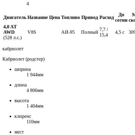
4
До
М
Двигатель
Название
Цена
Топливо
Привод
Расход
сотни
ск
4,0 AT
7,7 /
AWD
V8S
АИ-95
Полный
4,5 с
30
15,4
(528 л.с.)
кабриолет
Кабриолет (родстер)
ширина
1 944мм
длина
4 806мм
высота
1 404мм
клиренс
110мм
мест