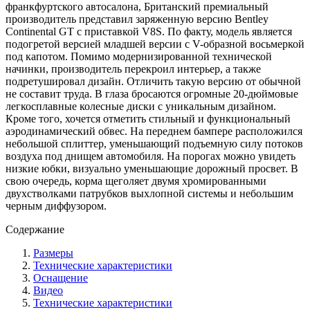
франкфуртского автосалона, Британский премиальный
производитель представил заряженную версию Bentley
Continental GT с приставкой V8S. По факту, модель является
подогретой версией младшей версии с V-образной восьмеркой
под капотом. Помимо модернизированной технической
начинки, производитель перекроил интерьер, а также
подретушировал дизайн. Отличить такую версию от обычной
не составит труда. В глаза бросаются огромные 20-дюймовые
легкосплавные колесные диски с уникальным дизайном.
Кроме того, хочется отметить стильный и функциональный
аэродинамический обвес. На переднем бампере расположился
небольшой сплиттер, уменьшающий подъемную силу потоков
воздуха под днищем автомобиля. На порогах можно увидеть
низкие юбки, визуально уменьшающие дорожный просвет. В
свою очередь, корма щеголяет двумя хромированными
двухстволками патрубков выхлопной системы и небольшим
черным диффузором.
Содержание
Размеры
Технические характеристики
Оснащение
Видео
Технические характеристики