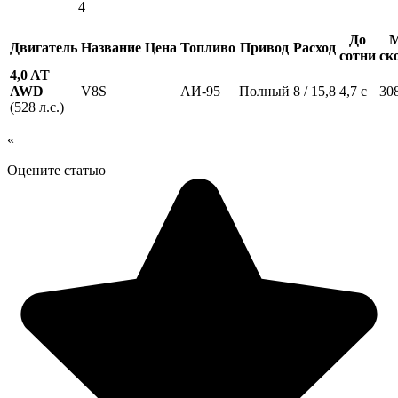
4
До
М
Двигатель
Название
Цена
Топливо
Привод
Расход
сотни
ск
4,0 AT
AWD
V8S
АИ-95
Полный
8 / 15,8
4,7 с
30
(528 л.с.)
«
Оцените статью