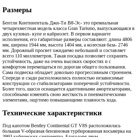
Размеры
Бентли Континенталь Джи-Ти В8-Эс- это премиальная
четырехместная модель класса Gran Turismo, выпускающаяся в
двух кузовах- купе и кабриолет. В первом варианте
исполнения, его габаритные размеры составляют: длина 4806
мм, ширина 1944 мм, высота 1404 мм, а колесная база- 2746
мм. Дорожный просвет ожидаемо небольшой и составляет
всего 110 миллиметров. Такая посадка позволяет сохранять
устойчивость, даже на очень высоких скоростях и с
комфортом перемещаться по дорогам общего пользования.
Сама подвеска обладает довольно прогрессивным строением.
Спереди и сзади расположились полностью независимые
конструкции со стабилизаторами поперечной устойчивости.
Более того, шасси оснащается адаптивными амортизаторами,
способными изменять свою жесткость и пневматическими
элементами, ощутимо повышающими плавность хода.
Технические характеристики
Под капотом Bentley Continental GT V8S расположилась
большая V-образная бензиновая турбированная восьмерка на
3993 кубических сантиметра. Благодаря двум