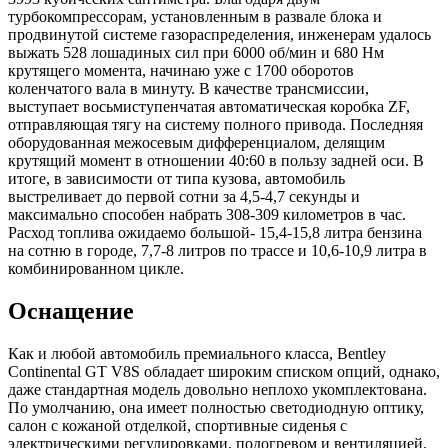
турбокомпрессорам, установленным в развале блока и
продвинутой системе газораспределения, инженерам удалось
выжать 528 лошадиных сил при 6000 об/мин и 680 Нм
крутящего момента, начинаю уже с 1700 оборотов
коленчатого вала в минуту. В качестве трансмиссии,
выступает восьмиступенчатая автоматическая коробка ZF,
отправляющая тягу на систему полного привода. Последняя
оборудованная межосевым дифференциалом, делящим
крутящий момент в отношении 40:60 в пользу задней оси. В
итоге, в зависимости от типа кузова, автомобиль
выстреливает до первой сотни за 4,5-4,7 секунды и
максимально способен набрать 308-309 километров в час.
Расход топлива ожидаемо большой- 15,4-15,8 литра бензина
на сотню в городе, 7,7-8 литров по трассе и 10,6-10,9 литра в
комбинированном цикле.
Оснащение
Как и любой автомобиль премиального класса, Bentley
Continental GT V8S обладает широким списком опций, однако,
даже стандартная модель довольно неплохо укомплектована.
По умолчанию, она имеет полностью светодиодную оптику,
салон с кожаной отделкой, спортивные сиденья с
электрическими регулировками, подогревом и вентиляцией,