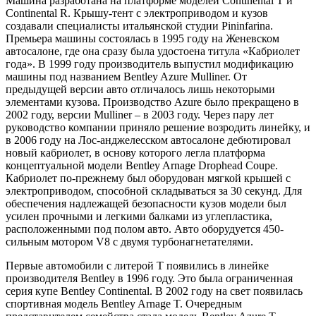
Машина разработана на платформе моделей Continental T и
Continental R. Крышу-тент с электроприводом и кузов
создавали специалисты итальянской студии Pininfarina.
Премьера машины состоялась в 1995 году на Женевском
автосалоне, где она сразу была удостоена титула «Кабриолет
года». В 1999 году производитель выпустил модификацию
машины под названием Bentley Azure Mulliner. От
предыдущей версии авто отличалось лишь некоторыми
элементами кузова. Производство Azure было прекращено в
2002 году, версии Mulliner – в 2003 году. Через пару лет
руководство компании приняло решение возродить линейку, и
в 2006 году на Лос-анджелесском автосалоне дебютировал
новый кабриолет, в основу которого легла платформа
концептуальной модели Bentley Arnage Drophead Coupe.
Кабриолет по-прежнему был оборудован мягкой крышей с
электроприводом, способной складываться за 30 секунд. Для
обеспечения надлежащей безопасности кузов модели был
усилен прочными и легкими балками из углепластика,
расположенными под полом авто. Авто оборудуется 450-
сильным мотором V8 с двумя турбонагнетателями.
Первые автомобили с литерой T появились в линейке
производителя Bentley в 1996 году. Это была ограниченная
серия купе Bentley Continental. В 2002 году на свет появилась
спортивная модель Bentley Arnage T. Очередным