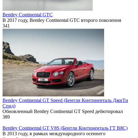
Bentley Continental GTC
В 2017 году, Bentley Continental GTC второго поколения
341
Bentley Continental GT Speed (Бентли Континенталь ДжиТи
Спид)
Обновленный Bentley Continental GT Speed дебютировал
389
Bentley Continental GT V8S (Бентли Континенталь ГТ В8С)
В 2013 году, в рамках международного осеннего