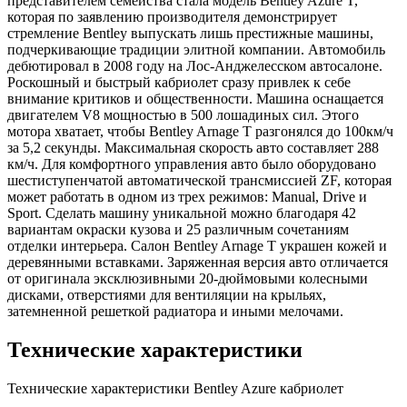
представителем семейства стала модель Bentley Azure T,
которая по заявлению производителя демонстрирует
стремление Bentley выпускать лишь престижные машины,
подчеркивающие традиции элитной компании. Автомобиль
дебютировал в 2008 году на Лос-Анджелесском автосалоне.
Роскошный и быстрый кабриолет сразу привлек к себе
внимание критиков и общественности. Машина оснащается
двигателем V8 мощностью в 500 лошадиных сил. Этого
мотора хватает, чтобы Bentley Arnage T разгонялся до 100км/ч
за 5,2 секунды. Максимальная скорость авто составляет 288
км/ч. Для комфортного управления авто было оборудовано
шестиступенчатой автоматической трансмиссией ZF, которая
может работать в одном из трех режимов: Manual, Drive и
Sport. Сделать машину уникальной можно благодаря 42
вариантам окраски кузова и 25 различным сочетаниям
отделки интерьера. Салон Bentley Arnage T украшен кожей и
деревянными вставками. Заряженная версия авто отличается
от оригинала эксклюзивными 20-дюймовыми колесными
дисками, отверстиями для вентиляции на крыльях,
затемненной решеткой радиатора и иными мелочами.
Технические характеристики
Технические характеристики Bentley Azure кабриолет