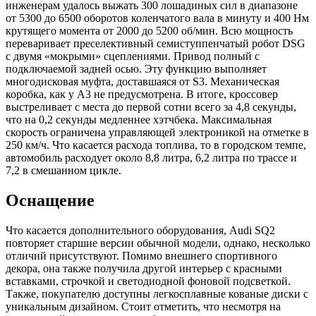
инженерам удалось выжать 300 лошадиных сил в диапазоне
от 5300 до 6500 оборотов коленчатого вала в минуту и 400 Нм
крутящего момента от 2000 до 5200 об/мин. Всю мощность
переваривает преселективный семиступпенчатый робот DSG
с двумя «мокрыми» сцеплениями. Привод полный с
подключаемой задней осью. Эту функцию выполняет
многодисковая муфта, доставшаяся от S3. Механическая
коробка, как у А3 не предусмотрена. В итоге, кроссовер
выстреливает с места до первой сотни всего за 4,8 секунды,
что на 0,2 секунды медленнее хэтчбека. Максимальная
скорость ограничена управляющей электроникой на отметке в
250 км/ч. Что касается расхода топлива, то в городском темпе,
автомобиль расходует около 8,8 литра, 6,2 литра по трассе и
7,2 в смешанном цикле.
Оснащение
Что касается дополнительного оборудования, Audi SQ2
повторяет старшие версии обычной модели, однако, несколько
отличий присутствуют. Помимо внешнего спортивного
декора, она также получила другой интерьер с красными
вставками, строчкой и светодиодной фоновой подсветкой.
Также, покупателю доступны легкосплавные кованые диски с
уникальным дизайном. Стоит отметить, что несмотря на