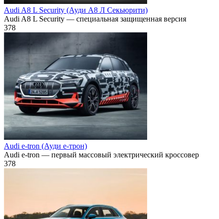
Audi A8 L Security (Ауди А8 Л Секьюрити)
Audi A8 L Security — специальная защищенная версия
378
Audi e-tron (Ауди е-трон)
Audi e-tron — первый массовый электрический кроссовер
378