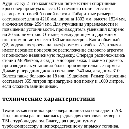
Ауди Эс-Ку 2- это компактный пятиместный спортивный
кроссовер премиум класса. Он немного отличается по
размерам от своей базовой версии. Габаритные размеры
составляют: длина 4210 мм, ширина 1802 мм, высота 1524 мм,
а колесная база- 2594 мм. Для улучшения управляемости и
повышения устойчивости, производитель уменьшил клиренс
на 20 миллиметров. Отныне, между днищем и дорожным
полотном остается всего 180 миллиметров. Как и обычный
Q2, модель построена на платформе от хэтчбека A3, а значит
имеет переднее поперечное расположение силового агрегата
и полностью независимую подвеску. Спереди расположились
стойки McPherson, а сзади- многорычажка. Помимо прочего,
производитель установил более производительные тормоза.
Диаметр передних дисков составляет 340 мм, а задних- 310.
Колеса также больше- на 18 или 19 дюймов. Размер багажника
составляет 355 литров при загрузке под полку и 1000 литров,
если сложить задний диван.
технические характеристики
Техническая начинка кроссовера полностью совпадает с A3.
Под капотом расположилась рядная двухлитровая четверка
TSI с турбонаддувом. Благодаря продвинутому
турбокомпрессору и непосредственному впрыску топлива,