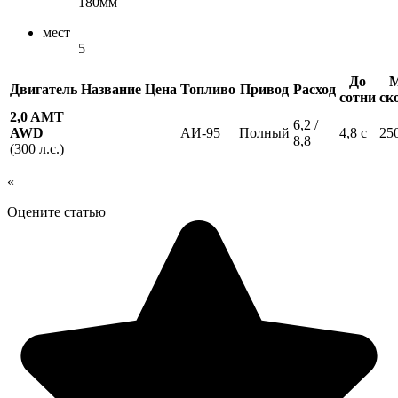
180мм
мест
5
До
М
Двигатель
Название
Цена
Топливо
Привод
Расход
сотни
ск
2,0 AMT
6,2 /
AWD
АИ-95
Полный
4,8 с
25
8,8
(300 л.с.)
«
Оцените статью