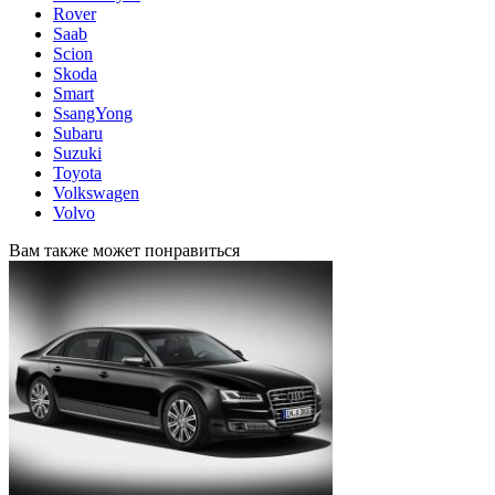
Rover
Saab
Scion
Skoda
Smart
SsangYong
Subaru
Suzuki
Toyota
Volkswagen
Volvo
Вам также может понравиться