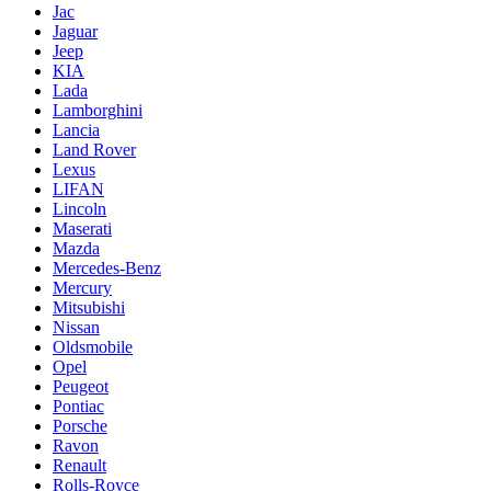
Jac
Jaguar
Jeep
KIA
Lada
Lamborghini
Lancia
Land Rover
Lexus
LIFAN
Lincoln
Maserati
Mazda
Mercedes-Benz
Mercury
Mitsubishi
Nissan
Oldsmobile
Opel
Peugeot
Pontiac
Porsche
Ravon
Renault
Rolls-Royce