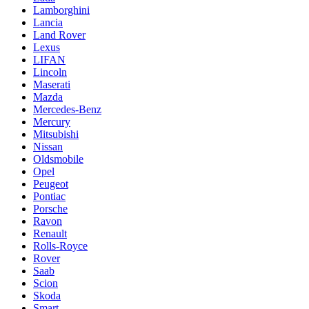
Lamborghini
Lancia
Land Rover
Lexus
LIFAN
Lincoln
Maserati
Mazda
Mercedes-Benz
Mercury
Mitsubishi
Nissan
Oldsmobile
Opel
Peugeot
Pontiac
Porsche
Ravon
Renault
Rolls-Royce
Rover
Saab
Scion
Skoda
Smart