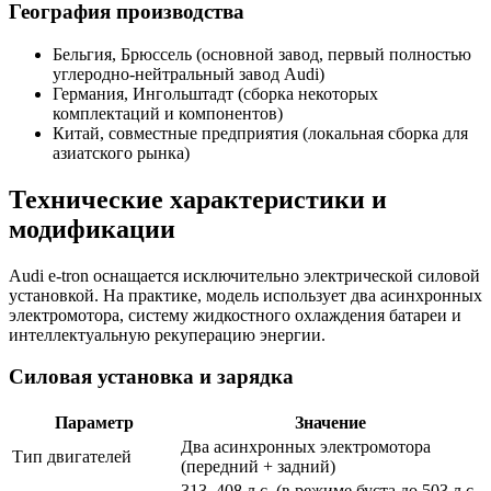
География производства
Бельгия, Брюссель (основной завод, первый полностью
углеродно-нейтральный завод Audi)
Германия, Ингольштадт (сборка некоторых
комплектаций и компонентов)
Китай, совместные предприятия (локальная сборка для
азиатского рынка)
Технические характеристики и
модификации
Audi e-tron оснащается исключительно электрической силовой
установкой. На практике, модель использует два асинхронных
электромотора, систему жидкостного охлаждения батареи и
интеллектуальную рекуперацию энергии.
Силовая установка и зарядка
Параметр
Значение
Два асинхронных электромотора
Тип двигателей
(передний + задний)
313–408 л.с. (в режиме буста до 503 л.с.