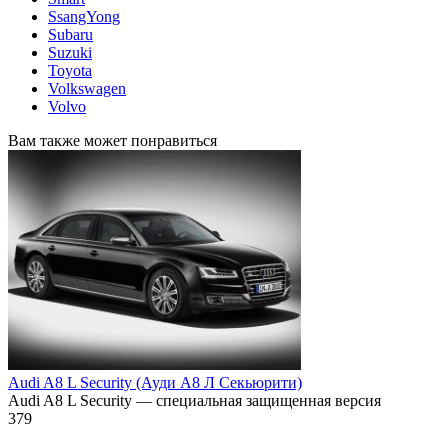
SsangYong
Subaru
Suzuki
Toyota
Volkswagen
Volvo
Вам также может понравиться
Audi A8 L Security (Ауди А8 Л Секьюрити)
Audi A8 L Security — специальная защищенная версия
379