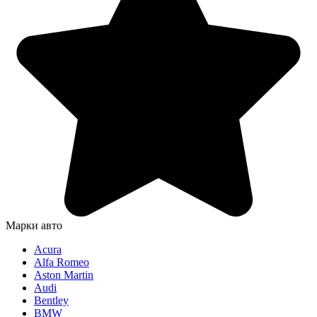
Марки авто
Acura
Alfa Romeo
Aston Martin
Audi
Bentley
BMW