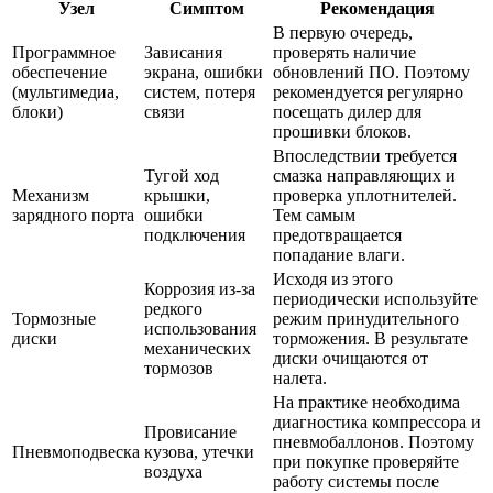
Узел
Симптом
Рекомендация
В первую очередь,
Программное
Зависания
проверять наличие
обеспечение
экрана, ошибки
обновлений ПО. Поэтому
(мультимедиа,
систем, потеря
рекомендуется регулярно
блоки)
связи
посещать дилер для
прошивки блоков.
Впоследствии требуется
Тугой ход
смазка направляющих и
Механизм
крышки,
проверка уплотнителей.
зарядного порта
ошибки
Тем самым
подключения
предотвращается
попадание влаги.
Исходя из этого
Коррозия из-за
периодически используйте
редкого
Тормозные
режим принудительного
использования
диски
торможения. В результате
механических
диски очищаются от
тормозов
налета.
На практике необходима
диагностика компрессора и
Провисание
пневмобаллонов. Поэтому
Пневмоподвеска
кузова, утечки
при покупке проверяйте
воздуха
работу системы после