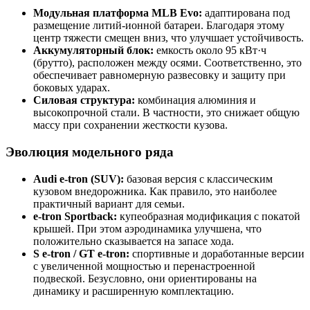
Модульная платформа MLB Evo:
адаптирована под
размещение литий-ионной батареи. Благодаря этому
центр тяжести смещен вниз, что улучшает устойчивость.
Аккумуляторный блок:
емкость около 95 кВт·ч
(брутто), расположен между осями. Соответственно, это
обеспечивает равномерную развесовку и защиту при
боковых ударах.
Силовая структура:
комбинация алюминия и
высокопрочной стали. В частности, это снижает общую
массу при сохранении жесткости кузова.
Эволюция модельного ряда
Audi e-tron (SUV):
базовая версия с классическим
кузовом внедорожника. Как правило, это наиболее
практичный вариант для семьи.
e-tron Sportback:
купеобразная модификация с покатой
крышей. При этом аэродинамика улучшена, что
положительно сказывается на запасе хода.
S e-tron / GT e-tron:
спортивные и доработанные версии
с увеличенной мощностью и перенастроенной
подвеской. Безусловно, они ориентированы на
динамику и расширенную комплектацию.