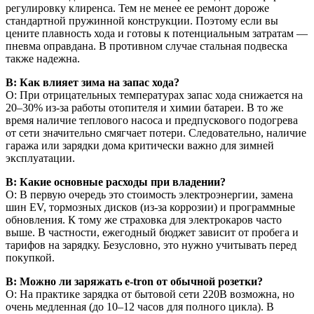
регулировку клиренса. Тем не менее ее ремонт дороже
стандартной пружинной конструкции. Поэтому если вы
цените плавность хода и готовы к потенциальным затратам —
пневма оправдана. В противном случае стальная подвеска
также надежна.
В: Как влияет зима на запас хода?
О: При отрицательных температурах запас хода снижается на
20–30% из-за работы отопителя и химии батареи. В то же
время наличие теплового насоса и предпускового подогрева
от сети значительно смягчает потери. Следовательно, наличие
гаража или зарядки дома критически важно для зимней
эксплуатации.
В: Какие основные расходы при владении?
О: В первую очередь это стоимость электроэнергии, замена
шин EV, тормозных дисков (из-за коррозии) и программные
обновления. К тому же страховка для электрокаров часто
выше. В частности, ежегодный бюджет зависит от пробега и
тарифов на зарядку. Безусловно, это нужно учитывать перед
покупкой.
В: Можно ли заряжать e-tron от обычной розетки?
О: На практике зарядка от бытовой сети 220В возможна, но
очень медленная (до 10–12 часов для полного цикла). В