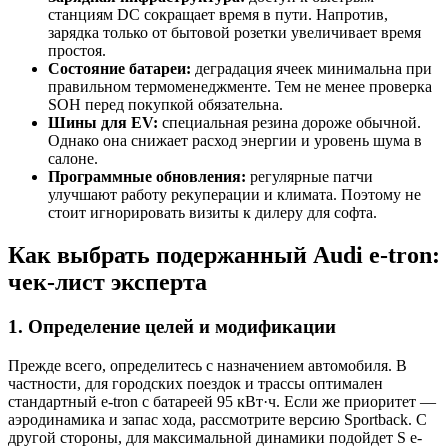
станциям DC сокращает время в пути. Напротив,
зарядка только от бытовой розетки увеличивает время
простоя.
Состояние батареи:
деградация ячеек минимальна при
правильном термоменеджменте. Тем не менее проверка
SOH перед покупкой обязательна.
Шины для EV:
специальная резина дороже обычной.
Однако она снижает расход энергии и уровень шума в
салоне.
Программные обновления:
регулярные патчи
улучшают работу рекуперации и климата. Поэтому не
стоит игнорировать визиты к дилеру для софта.
Как выбрать подержанный Audi e-tron:
чек-лист эксперта
1. Определение целей и модификации
Прежде всего, определитесь с назначением автомобиля. В
частности, для городских поездок и трассы оптимален
стандартный e-tron с батареей 95 кВт·ч. Если же приоритет —
аэродинамика и запас хода, рассмотрите версию Sportback. С
другой стороны, для максимальной динамики подойдет S e-