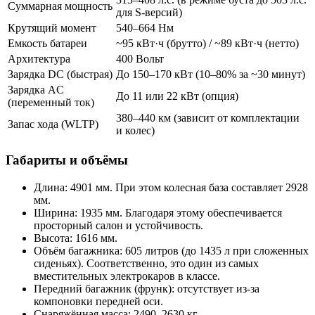
Суммарная мощность
для S-версий)
Крутящий момент
540–664 Нм
Емкость батареи
~95 кВт·ч (брутто) / ~89 кВт·ч (нетто)
Архитектура
400 Вольт
Зарядка DC (быстрая)
До 150–170 кВт (10–80% за ~30 минут)
Зарядка AC
До 11 или 22 кВт (опция)
(переменный ток)
380–440 км (зависит от комплектации
Запас хода (WLTP)
и колес)
Габариты и объёмы
Длина: 4901 мм. При этом колесная база составляет 2928
мм.
Ширина: 1935 мм. Благодаря этому обеспечивается
просторный салон и устойчивость.
Высота: 1616 мм.
Объём багажника: 605 литров (до 1435 л при сложенных
сиденьях). Соответственно, это один из самых
вместительных электрокаров в классе.
Передний багажник (фрунк): отсутствует из-за
компоновки передней оси.
Снаряжённая масса: 2490–2630 кг.