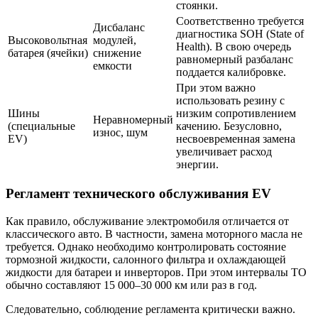
стоянки.
Соответственно требуется
Дисбаланс
диагностика SOH (State of
Высоковольтная
модулей,
Health). В свою очередь
батарея (ячейки)
снижение
равномерный разбаланс
емкости
поддается калибровке.
При этом важно
использовать резину с
Шины
низким сопротивлением
Неравномерный
(специальные
качению. Безусловно,
износ, шум
EV)
несвоевременная замена
увеличивает расход
энергии.
Регламент технического обслуживания EV
Как правило, обслуживание электромобиля отличается от
классического авто. В частности, замена моторного масла не
требуется. Однако необходимо контролировать состояние
тормозной жидкости, салонного фильтра и охлаждающей
жидкости для батареи и инверторов. При этом интервалы ТО
обычно составляют 15 000–30 000 км или раз в год.
Следовательно, соблюдение регламента критически важно.