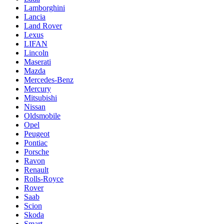
Lamborghini
Lancia
Land Rover
Lexus
LIFAN
Lincoln
Maserati
Mazda
Mercedes-Benz
Mercury
Mitsubishi
Nissan
Oldsmobile
Opel
Peugeot
Pontiac
Porsche
Ravon
Renault
Rolls-Royce
Rover
Saab
Scion
Skoda
Smart