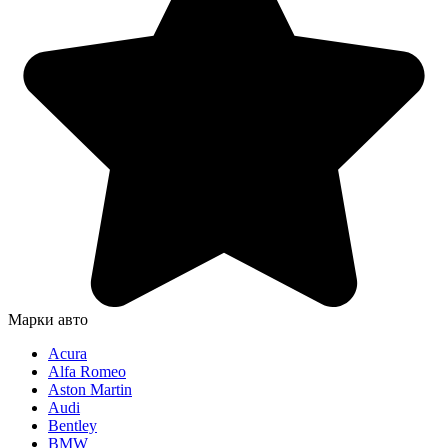
Марки авто
Acura
Alfa Romeo
Aston Martin
Audi
Bentley
BMW