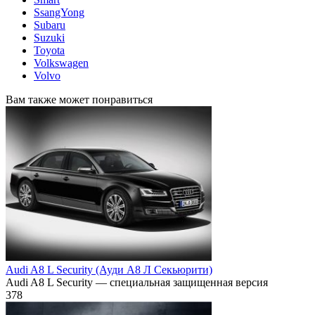
SsangYong
Subaru
Suzuki
Toyota
Volkswagen
Volvo
Вам также может понравиться
Audi A8 L Security (Ауди А8 Л Секьюрити)
Audi A8 L Security — специальная защищенная версия
378