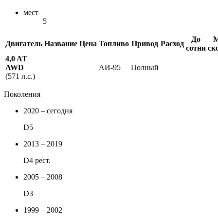
мест
5
До
М
Двигатель
Название
Цена
Топливо
Привод
Расход
сотни
ск
4,0 AT
AWD
АИ-95
Полный
(571 л.с.)
Поколения
2020 – сегодня
D5
2013 – 2019
D4 рест.
2005 – 2008
D3
1999 – 2002