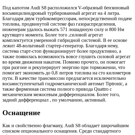
Под капотом Audi S8 расположился V-образный бензиновый
восьмицилиндровый турбированный агрегат на 4 литра.
Благодаря двум турбокомпрессорам, непосредственной подаче
топлива, продвинутой системе фаз газораспределения,
инженерам удалось выжать 571 лошадиную силу и 800 Нм
крутящего момента. Более того ,силовой агрегат
комплектуется умеренной гибридной системой. В ее основе
лежит 48-вольтовый стартер-генератор. Благодаря нему,
система старт-стоп функционирует более продуктивно, а
также появилась возможность вовсе глушить силовой агрегат
во время движения накатом. Помимо прочего, он помогает
при разгоне и рекуперирует энергию при торможении, что
помогает экономить до 0,8 литров топлива на сто километров
пути. В качестве трансмиссии предлагается исключительно
восьмиступенчатый гидромеханический автомат Tiptronic, а
также фирменная система полного привода Quattro с
механическим межосевым дифференциалом. Более того,
задний дифференциал , по умолчанию, активный.
Оснащение
Как и свойственно флагману, Audi S8 обладает широчайшим
списком опционального оснащения. Среди стандартного