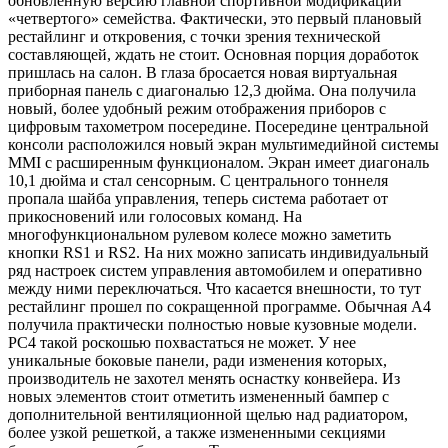
обновленную версию главной спортивной модификации
«четвертого» семейства. Фактически, это первый плановый
рестайлинг и откровения, с точки зрения технической
составляющей, ждать не стоит. Основная порция доработок
пришлась на салон. В глаза бросается новая виртуальная
приборная панель с диагональю 12,3 дюйма. Она получила
новый, более удобный режим отображения приборов с
цифровым тахометром посередине. Посередине центральной
консоли расположился новый экран мультимедийной системы
MMI с расширенным функционалом. Экран имеет диагональ
10,1 дюйма и стал сенсорным. С центрального тоннеля
пропала шайба управления, теперь система работает от
прикосновений или голосовых команд. На
многофункциональном рулевом колесе можно заметить
кнопки RS1 и RS2. На них можно записать индивидуальный
ряд настроек систем управления автомобилем и оперативно
между ними переключаться. Что касается внешности, то тут
рестайлинг прошел по сокращенной программе. Обычная А4
получила практически полностью новые кузовные модели.
РС4 такой роскошью похвастаться не может. У нее
уникальные боковые панели, ради изменения которых,
производитель не захотел менять оснастку конвейера. Из
новых элементов стоит отметить измененный бампер с
дополнительной вентиляционной щелью над радиатором,
более узкой решеткой, а также измененными секциями