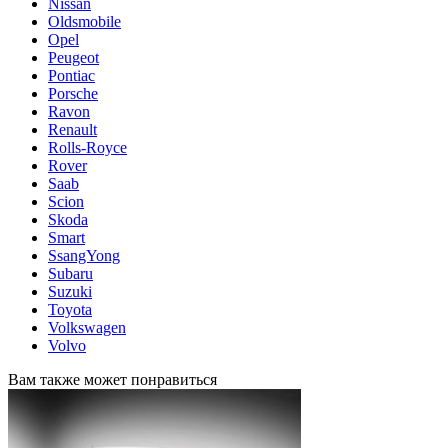
Nissan
Oldsmobile
Opel
Peugeot
Pontiac
Porsche
Ravon
Renault
Rolls-Royce
Rover
Saab
Scion
Skoda
Smart
SsangYong
Subaru
Suzuki
Toyota
Volkswagen
Volvo
Вам также может понравиться