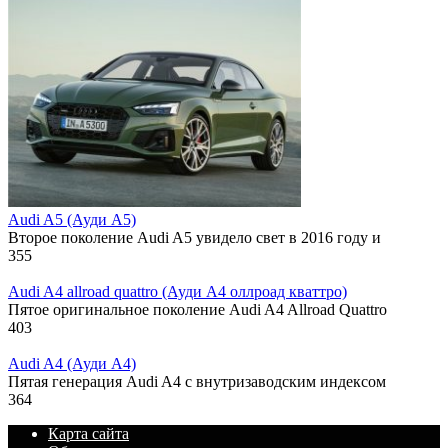
Audi A5 (Ауди А5)
Второе поколение Audi A5 увидело свет в 2016 году и
355
Audi A4 allroad quattro (Ауди А4 оллроад кваттро)
Пятое оригинальное поколение Audi A4 Allroad Quattro
403
Audi A4 (Ауди А4)
Пятая генерация Audi A4 с внутризаводским индексом
364
Карта сайта