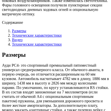
боковых воздухозаборников. Также изменилась светотехника.
Фары головного освещения получили пунктирные секции
светодиодных дневных ходовых огней и опциональную
матричную оптику.
Содержание
Размеры
Технические характеристики
Видео
Технические характеристики
Размеры
Ауди РС4- это спортивный премиальный пятиместный
универсал среднеразмерного класса. От обычного аванта, в
первую очередь, он отличается расширенным на 60 мм
кузовом. Автомобиль насчитывает 4782 мм в длину, 1886 мм в
ширину, 1438 мм в высоту и 2826 мм между колесными
парами. По умолчанию, по кругу устанавливаются RS стойки.
В их состав входят заниженные на 7 миллиметров (если
считать от обычной А4 с опциональным спортивным
пакетом) пружины, для уменьшения дорожного просвета и
более жесткие амортизаторы. За дополнительную плату,
можно заказать адаптивные стойки, а также рулевую рейку с