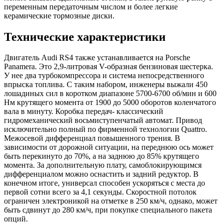
переменным передаточным числом и более легкие
керамические тормозные диски.
Технические характеристики
Двигатель Audi RS4 также устанавливается на Porsche
Panamera. Это 2,9-литровая V-образная бензиновая шестерка.
У нее два турбокомпрессора и система непосредственного
впрыска топлива. С таким набором, инженеры выжали 450
лошадиных сил в коротком диапазоне 5700-6700 об/мин и 600
Нм крутящего момента от 1900 до 5000 оборотов коленчатого
вала в минуту. Коробка передач- классический
гидромеханический восьмиступенчатый автомат. Привод
исключительно полный по фирменной технологии Quattro.
Межосевой дифференциал повышенного трения. В
зависимости от дорожной ситуации, на переднюю ось может
быть перекинуто до 70%, а на заднюю до 85% крутящего
момента. За дополнительную плату, самоблокирующимся
дифференциалом можно оснастить и задний редуктор. В
конечном итоге, универсал способен ускоряться с места до
первой сотни всего за 4,1 секунды. Скоростной потолок
ограничен электроникой на отметке в 250 км/ч, однако, может
быть сдвинут до 280 км/ч, при покупке специального пакета
опций.