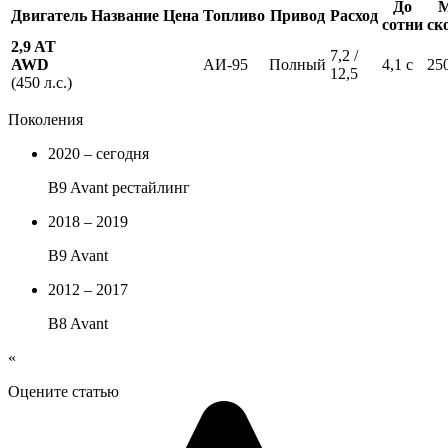
До
М
Двигатель
Название
Цена
Топливо
Привод
Расход
сотни
ск
2,9 AT
7,2 /
AWD
АИ-95
Полный
4,1 с
25
12,5
(450 л.с.)
Поколения
2020 – сегодня
B9 Avant рестайлинг
2018 – 2019
B9 Avant
2012 – 2017
B8 Avant
«
Оцените статью