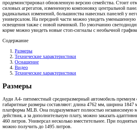
продемонстрировал обновленную версию семейства. Стоит отм
силовых агрегатов, измененную компоновку центральной панел
радикальных изменений, большинства навесных панелей у него 
универсалом. На передней части можно увидеть уменьшенную 
освещения также с новой начинкой. По умолчанию светодиодн
корме можно увидеть новые стоп-сигналы с необычной график
Содержание
Размеры
Технические характеристики
Оснащение
Видео
Технические характеристики
Размеры
Ауди А4- пятиместный среднеразмерный автомобиль премиум се
габаритные размеры составляют: длина 4762 мм, ширина 1847 м
платформа MLB. Она подразумевает полностью независимую м
действия, а за дополнительную плату, можно заказать адаптив
460 литров. Универсал несколько вместительнее. При поднятых 
можно получить до 1495 литров.