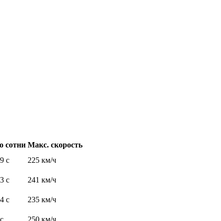
о сотни
Макс. скорость
,9 с
225 км/ч
,3 с
241 км/ч
,4 с
235 км/ч
 с
250 км/ч