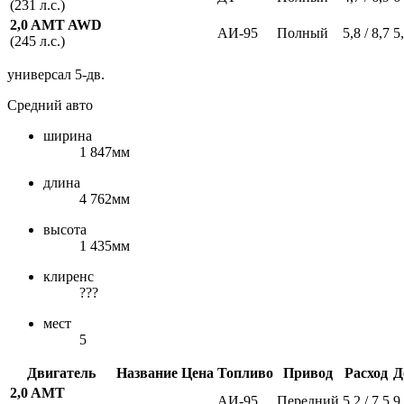
(231 л.с.)
2,0 AMT AWD
АИ-95
Полный
5,8 / 8,7
5
(245 л.с.)
универсал 5-дв.
Средний авто
ширина
1 847мм
длина
4 762мм
высота
1 435мм
клиренс
???
мест
5
Двигатель
Название
Цена
Топливо
Привод
Расход
Д
2,0 AMT
АИ-95
Передний
5,2 / 7,5
9