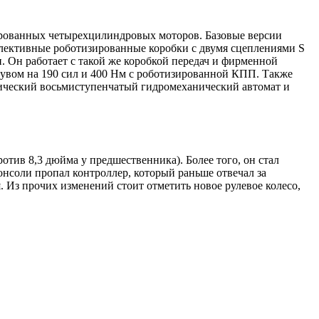
ированных четырехцилиндровых моторов. Базовые версии
елективные роботизированные коробки с двумя сцеплениями S
. Он работает с такой же коробкой передач и фирменной
ддувом на 190 сил и 400 Нм с роботизированной КПП. Также
ссический восьмиступенчатый гидромеханический автомат и
тив 8,3 дюйма у предшественника). Более того, он стал
нсоли пропал контроллер, который раньше отвечал за
 Из прочих изменений стоит отметить новое рулевое колесо,