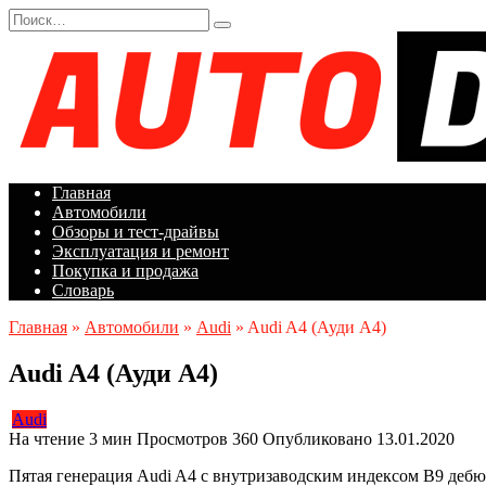
Перейти
Search
к
for:
содержанию
Главная
Автомобили
Обзоры и тест-драйвы
Эксплуатация и ремонт
Покупка и продажа
Словарь
Главная
»
Автомобили
»
Audi
»
Audi A4 (Ауди А4)
Audi A4 (Ауди А4)
Audi
На чтение
3 мин
Просмотров
360
Опубликовано
13.01.2020
Пятая генерация Audi A4 с внутризаводским индексом B9 дебют