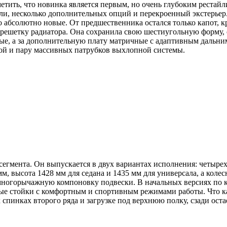
етить, что новинка является первым, но очень глубоким реста
и, несколько дополнительных опций и перекроенный экстерьер. 
абсолютно новые. От предшественника остался только капот, кр
решетку радиатора. Она сохранила свою шестиугольную форму,
ые, а за дополнительную плату матричные с адаптивным дальни
ой и пару массивных патрубков выхлопной системы.
гмента. Он выпускается в двух вариантах исполнения: четырехд
м, высота 1428 мм для седана и 1435 мм для универсала, а коле
ногорычажную компоновку подвески. В начальных версиях по к
ные стойки с комфортным и спортивным режимами работы. Что ка
спинках второго ряда и загрузке под верхнюю полку, сзади оста