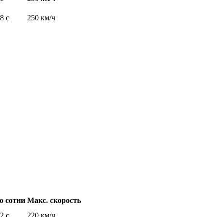
,8 с
250 км/ч
о сотни
Макс. скорость
,2 с
220 км/ч