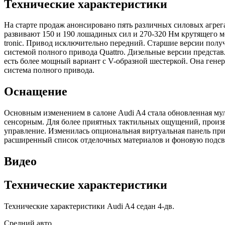
Технические характеристики
На старте продаж анонсировано пять различных силовых агре
развивают 150 и 190 лошадиных сил и 270-320 Нм крутящего м
tronic. Привод исключительно передний. Старшие версии получ
системой полного привода Quattro. Дизельные версии представ
есть более мощный вариант с V-образной шестеркой. Она гене
система полного привода.
Оснащение
Основным изменением в салоне Audi A4 стала обновленная муль
сенсорным. Для более приятных тактильных ощущений, произв
управление. Изменилась опциональная виртуальная панель при
расширенный список отделочных материалов и фоновую подсве
Видео
Технические характеристики
Технические характеристики Audi A4 седан 4-дв.
Средний авто