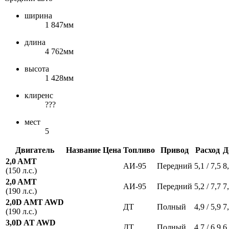
ширина
1 847мм
длина
4 762мм
высота
1 428мм
клиренс
???
мест
5
Двигатель
Название
Цена
Топливо
Привод
Расход
Д
2,0 AMT
АИ-95
Передний
5,1 / 7,5
8
(150 л.с.)
2,0 AMT
АИ-95
Передний
5,2 / 7,7
7
(190 л.с.)
2,0D AMT AWD
ДТ
Полный
4,9 / 5,9
7
(190 л.с.)
3,0D AT AWD
ДТ
Полный
4,7 / 6,9
6