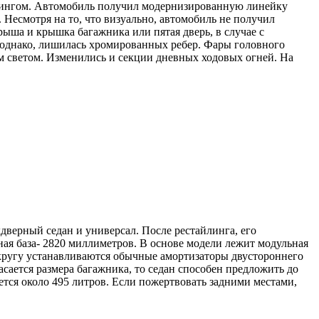
йлингом. Автомобиль получил модернизированную линейку
Несмотря на то, что визуально, автомобиль не получил
ыша и крышка багажника или пятая дверь, в случае с
 однако, лишилась хромированных ребер. Фары головного
м светом. Изменились и секции дневных ходовых огней. На
верный седан и универсал. После рестайлинга, его
сная база- 2820 миллиметров. В основе модели лежит модульная
ругу устанавливаются обычные амортизаторы двустороннего
сается размера багажника, то седан способен предложить до
ется около 495 литров. Если пожертвовать задними местами,