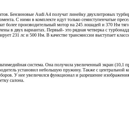
гатов. Бензиновые Audi A4 получат линейку двухлитровых турб
омента. С ними в комплекте идут только семиступенчатые прес
ат более производительный мотор на 245 лошадей и 370 Нм тяги
лены в двух вариантах. Первый- это рядная четверка с турбона
рирует 231 лс и 500 Нм. В качестве трансмиссии выступает кла
тимедийная система. Она получила увеличенный экран (10,1 про
одитель установил небольшую пружину. Также с центральной ко
боров. У нее увеличился функционал и разрешение изображения.
тку салона.