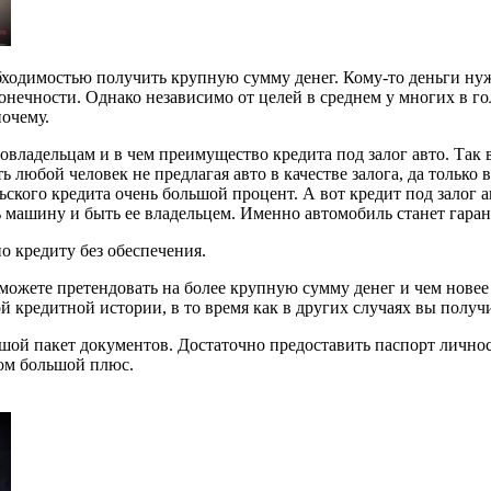
бходимостью получить крупную сумму денег. Кому-то деньги нужн
конечности. Однако независимо от
целей в среднем у многих в го
почему.
владельцам и в чем преимущество кредита под залог авто. Так в
любой человек не предлагая авто в качестве залога, да только в
льского кредита очень большой процент. А вот кредит под залог
ь машину и быть ее владельцем. Именно автомобиль станет гарант
о кредиту без обеспечения.
ожете претендовать на более крупную сумму денег и чем новее 
 кредитной истории, в то время как в других случаях вы получи
шой пакет документов. Достаточно предоставить паспорт лично
этом большой плюс.