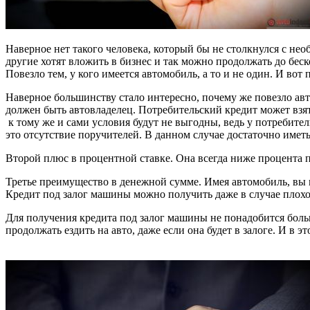
Наверное нет такого человека, который бы не столкнулся с нео
другие хотят вложить в бизнес и так можно продолжать до бес
Повезло тем, у кого имеется автомобиль, а то и не один. И вот 
Наверное большинству стало интересно, почему же повезло авто
должен быть автовладелец. Потребительский кредит может взять 
к тому же и сами условия будут не выгодны, ведь у потребите
это отсутствие поручителей. В данном случае достаточно имет
Второй плюс в процентной ставке. Она всегда ниже процента п
Третье преимущество в денежной сумме. Имея автомобиль, вы м
Кредит под залог машины можно получить даже в случае плохой
Для получения кредита под залог машины не понадобится боль
продолжать ездить на авто, даже если она будет в залоге. И в 