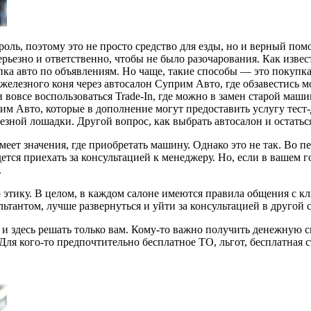
оль, поэтому это не просто средство для езды, но и верный по
ерьезно и ответственно, чтобы не было
разочарования. Как извес
упка авто по объявлениям. Но чаще, такие способы — это покупк
железного коня через автосалон Суприм Авто, где обзавестись 
 вовсе воспользоваться Trade-In, где можно в замен старой маш
м Авто, которые в дополнение могут предоставить услугу тест-
зной лошадки. Другой вопрос, как выбрать автосалон и остатьс
меет значения, где приобретать машину. Однако это не так. Во 
дется приехать за консультацией к менеджеру. Но, если в вашем 
.
этику. В целом, в каждом салоне имеются правила общения с кл
льтантом, лучше развернуться и уйти за консультацией в другой 
и здесь решать только вам. Кому-то важно получить денежную ск
Для кого-то предпочтительно бесплатное ТО, льгот, бесплатная 