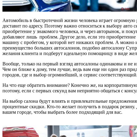
Автомобиль в быстротечной жизни человека играет огромную р
доставит по адресу. Поэтому важно относиться к выбору авто с
приобретение у знакомого человека, и через авторынок, и пок
добавляют лишь проблем. Другое дело, если это приобретение 
машину с пробегом, у которой нет никаких проблем. А можно и
преимущество больших автосалонов, подобно автосалону Супри
желания клиента и подберут идеальную помощницу в виде желе
Вообще, только на первый взгляд автосалоны одинаковы и не и
Чем он ближе к дому, тем лучше, ведь вам еще ни один раз при
городов, где и выбор огромнейший, и сервис соответствующий
На что еще обратить внимание? Конечно же, на корпоративную 
поэтому, если с первых секунд вам неприятно общаться с консу
На выбор салона будут влиять и привлекательные предложения 
процентные скидки. Кто-то желает получить в подарок резину. 
вашем городе, чтобы выбрать более подходящий для вас.