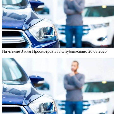
На чтение
3 мин
Просмотров
388
Опубликовано
26.08.2020