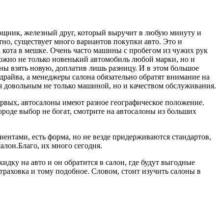
мощник, железный друг, который выручит в любую минуту и
тно, существует много вариантов покупки авто. Это и
а кота в мешке. Очень часто машины с пробегом из чужих рук
можно не только новенький автомобиль любой марки, но и
ины взять новую, доплатив лишь разницу. И в этом большое
драйва, а менеджеры салона обязательно обратят внимание на
я довольным не только машиной, но и качеством обслуживания.
первых, автосалоны имеют разное географическое положение.
городе выбор не богат, смотрите на автосалоны из больших
иентами, есть форма, но не везде придерживаются стандартов,
салон.Благо, их много сегодня.
идку на авто и он обратится в салон, где будут выгодные
страховка и тому подобное. Словом, стоит изучить салоны в