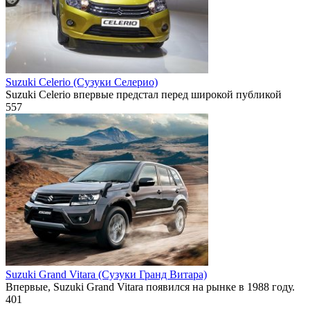
Suzuki Celerio (Сузуки Селерио)
Suzuki Celerio впервые предстал перед широкой публикой
557
Suzuki Grand Vitara (Сузуки Гранд Витара)
Впервые, Suzuki Grand Vitara появился на рынке в 1988 году.
401