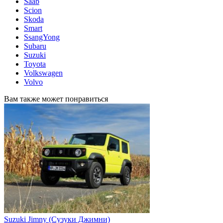
Saab
Scion
Skoda
Smart
SsangYong
Subaru
Suzuki
Toyota
Volkswagen
Volvo
Вам также может понравиться
Suzuki Jimny (Сузуки Джимни)