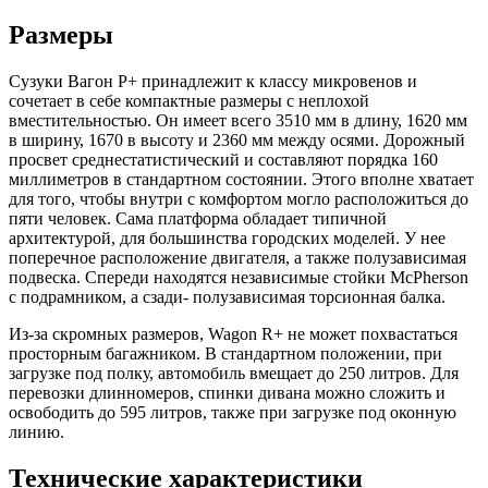
Размеры
Сузуки Вагон Р+ принадлежит к классу микровенов и
сочетает в себе компактные размеры с неплохой
вместительностью. Он имеет всего 3510 мм в длину, 1620 мм
в ширину, 1670 в высоту и 2360 мм между осями. Дорожный
просвет среднестатистический и составляют порядка 160
миллиметров в стандартном состоянии. Этого вполне хватает
для того, чтобы внутри с комфортом могло расположиться до
пяти человек. Сама платформа обладает типичной
архитектурой, для большинства городских моделей. У нее
поперечное расположение двигателя, а также полузависимая
подвеска. Спереди находятся независимые стойки McPherson
с подрамником, а сзади- полузависимая торсионная балка.
Из-за скромных размеров, Wagon R+ не может похвастаться
просторным багажником. В стандартном положении, при
загрузке под полку, автомобиль вмещает до 250 литров. Для
перевозки длинномеров, спинки дивана можно сложить и
освободить до 595 литров, также при загрузке под оконную
линию.
Технические характеристики