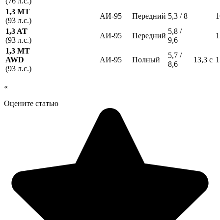
(76 л.с.)
1,3 MT
АИ-95
Передний
5,3 / 8
1
(93 л.с.)
1,3 AT
5,8 /
АИ-95
Передний
1
(93 л.с.)
9,6
1,3 MT
5,7 /
AWD
АИ-95
Полный
13,3 с
1
8,6
(93 л.с.)
«
Оцените статью