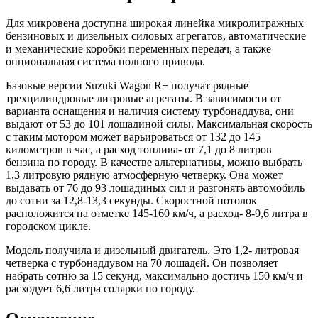
Для микровена доступна широкая линейка микролитражных
бензиновых и дизельных силовых агрегатов, автоматические
и механические коробки переменных передач, а также
опциональная система полного привода.
Базовые версии Suzuki Wagon R+ получат рядные
трехцилиндровые литровые агрегаты. В зависимости от
варианта оснащения и наличия систему турбонаддува, они
выдают от 53 до 101 лошадиной силы. Максимальная скорость
с таким мотором может варьироваться от 132 до 145
километров в час, а расход топлива- от 7,1 до 8 литров
бензина по городу. В качестве альтернативы, можно выбрать
1,3 литровую рядную атмосферную четверку. Она может
выдавать от 76 до 93 лошадиных сил и разгонять автомобиль
до сотни за 12,8-13,3 секунды. Скоростной потолок
расположится на отметке 145-160 км/ч, а расход- 8-9,6 литра в
городском цикле.
Модель получила и дизельный двигатель. Это 1,2- литровая
четверка с турбонаддувом на 70 лошадей. Он позволяет
набрать сотню за 15 секунд, максимально достичь 150 км/ч и
расходует 6,6 литра солярки по городу.