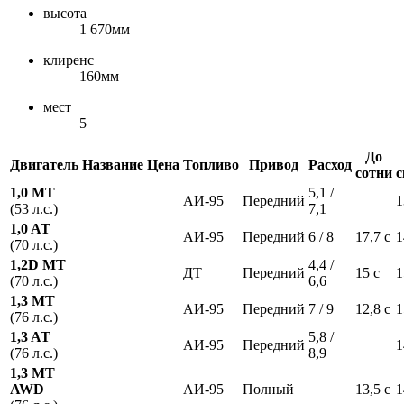
высота
1 670мм
клиренс
160мм
мест
5
До
Двигатель
Название
Цена
Топливо
Привод
Расход
сотни
с
1,0 MT
5,1 /
АИ-95
Передний
1
(53 л.с.)
7,1
1,0 AT
АИ-95
Передний
6 / 8
17,7 с
1
(70 л.с.)
1,2D MT
4,4 /
ДТ
Передний
15 с
1
(70 л.с.)
6,6
1,3 MT
АИ-95
Передний
7 / 9
12,8 с
1
(76 л.с.)
1,3 AT
5,8 /
АИ-95
Передний
1
(76 л.с.)
8,9
1,3 MT
AWD
АИ-95
Полный
13,5 с
1