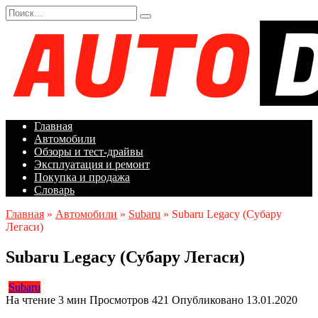
Перейти
Search
к
for:
содержанию
Главная
Автомобили
Обзоры и тест-драйвы
Эксплуатация и ремонт
Покупка и продажа
Словарь
Главная
»
Автомобили
»
Subaru
»
Subaru Legacy (Субару
Легаси)
Subaru Legacy (Субару Легаси)
Subaru
На чтение
3 мин
Просмотров
421
Опубликовано
13.01.2020