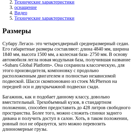
Технические характеристики
оснащение
Видео
Технические характеристики
Размеры
Субару Легаси- это четырехдверный среднеразмерный седан.
Его габаритные размеры составляют: длина 4840 мм, ширина
1840 мм, высота 1500 мм, а колесная база- 2750 мм. В основу
автомобиля легла новая модульная база, получившая название
«Subaru Global Platform». Она сохранила классическую, для
этого производителя, компоновку с продольно
расположенным двигателем и полностью независимой
подвеской. Шасси скомпоновано из стоек McPherson на
передней оси и двухрычажной подвески сзади.
Багажник, как и подобает данному классу, довольно
вместительный. Трехобъемный кузов, в стандартном
положении, способен предоставить до 428 литров свободного
пространства. Более того, можно сложить спинки заднего
дивана и получить доступ в салон. Хоть, в таком положении,
ровный пол не образуется, зато можно перевозить
длинномерные грузы.