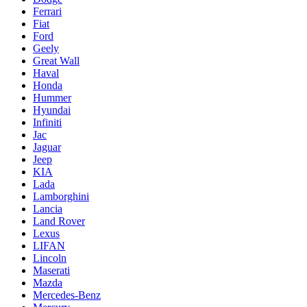
Ferrari
Fiat
Ford
Geely
Great Wall
Haval
Honda
Hummer
Hyundai
Infiniti
Jac
Jaguar
Jeep
KIA
Lada
Lamborghini
Lancia
Land Rover
Lexus
LIFAN
Lincoln
Maserati
Mazda
Mercedes-Benz