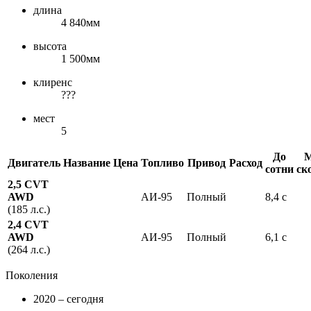
длина
4 840мм
высота
1 500мм
клиренс
???
мест
5
До
М
Двигатель
Название
Цена
Топливо
Привод
Расход
сотни
ск
2,5 CVT
AWD
АИ-95
Полный
8,4 с
(185 л.с.)
2,4 CVT
AWD
АИ-95
Полный
6,1 с
(264 л.с.)
Поколения
2020 – сегодня