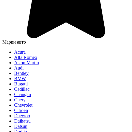
Марки авто
Acura
Alfa Romeo
Aston Martin
Audi
Bentley
BMW
Bugatti
Cadillac
Changan
Chery
Chevrolet
Citroen
Daewoo
Daihatsu
Datsun
Dodge