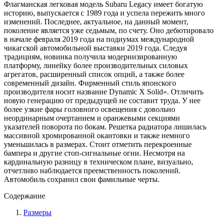
Флагманская легковая модель Subaru Legacy имеет богатую
историю, выпускается с 1989 года и успела пережить много
изменений. Последнее, актуальное, на данный момент,
поколение является уже седьмым, по счету. Оно дебютировало
в начале февраля 2019 года на подиумах международной
чикагской автомобильной выставки 2019 года. Следуя
традициям, новинка получила модернизированную
платформу, линейку более производительных силовых
агрегатов, расширенный список опций, а также более
современный дизайн. Фирменный стиль японского
производителя носит название Dynamic X Solid». Отличить
новую генерацию от предыдущей не составит труда. У нее
более узкие фары головного освещения с довольно
неординарным очертанием и оранжевыми секциями
указателей поворота по бокам. Решетка радиатора лишилась
массивной хромированной окантовки и также немного
уменьшилась в размерах. Стоит отметить перекроенные
бампера и другие стоп-сигнальные огни. Несмотря на
кардинальную разницу в техническом плане, визуально,
отчетливо наблюдается преемственность поколений.
Автомобиль сохранил свои фамильные черты.
Содержание
Размеры