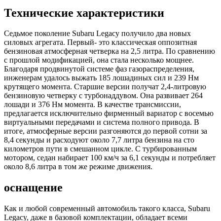
Технические характеристики
Седьмое поколение Subaru Legacy получило два новых
силовых агрегата. Первый- это классическая оппозитная
бензиновая атмосферная четверка на 2,5 литра. По сравнению
с прошлой модификацией, она стала несколько мощнее.
Благодаря продвинутой системе фаз газораспределения,
инженерам удалось выжать 185 лошадиных сил и 239 Нм
крутящего момента. Старшие версии получат 2,4-литровую
бензиновую четверку с турбонаддувом. Она развивает 264
лошади и 376 Нм момента. В качестве трансмиссии,
предлагается исключительно фирменный вариатор с восемью
виртуальными передачами и система полного привода. В
итоге, атмосферные версии разгоняются до первой сотни за
8,4 секунды и расходуют около 7,7 литра бензина на сто
километров пути в смешанном цикле. С турбированным
мотором, седан набирает 100 км/ч за 6,1 секунды и потребляет
около 8,6 литра в том же режиме движения.
оснащение
Как и любой современный автомобиль такого класса, Subaru
Legacy, даже в базовой комплектации, обладает всеми