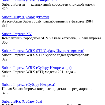
Subaru Forester (Субару Форестер)
Subaru Forester — компактный кроссовер японской марки
420
Subaru Justy (Субару Джасти)
Автомобиль Subaru Justy, разработанный в феврале 1984
337
Subaru Impreza XV
Компактный городской SUV на базе хетчбека, Subaru Impreza
306
Subaru Impreza WRX STI (Субару Импреза врх сти)
Subaru Impreza WRX STI в кузове седан дебютировала
322
Subaru Impreza WRX (Субару Импреза врх)
Subaru Impreza WRX (STI) модели 2011 года –
410
Subaru Impreza (Субару Импреза)
Новая Subaru Impreza впервые предстала перед мировой
373
Subaru BRZ (Субару брз)