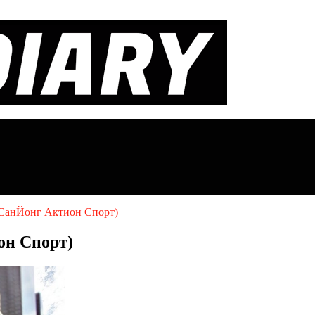
 (СанЙонг Актион Спорт)
он Спорт)