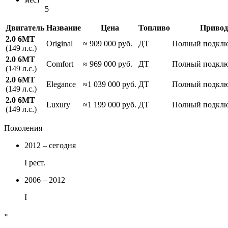
5
Двигатель
Название
Цена
Топливо
Привод
2.0 6MT
Original
≈ 909 000 руб.
ДТ
Полный подкл
(149 л.с.)
2.0 6MT
Comfort
≈ 969 000 руб.
ДТ
Полный подкл
(149 л.с.)
2.0 6MT
Elegance
≈1 039 000 руб.
ДТ
Полный подкл
(149 л.с.)
2.0 6MT
Luxury
≈1 199 000 руб.
ДТ
Полный подкл
(149 л.с.)
Поколения
2012 – сегодня
I рест.
2006 – 2012
I
«