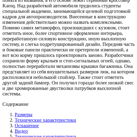
понять из названия, в его основе лежит серийный кроссовер
Karoq. Над разработкой автомобиля трудились студенты
специальной академии, занимающейся целевой подготовкой
кадров для автопроизводителя. Внесенные в конструкцию
изменения действительно можно назвать комплексными.
Помимо самих метаморфоз, произошедших с кузовом, стоит
отметить иное, более спортивное оформление интерьера,
переработанную силовую конструкцию, иную выхлопную
систему, и слегка подретушированный дизайн. Передняя часть
и боковые панели практически не претерпели изменений, а
вот всю корму пришлось проектировать заново. Разработчики
сохранили форму крыльев и стоп-сигнальных огней, однако,
полностью переработали механизмы крышки багажника. Она
представляет из себя внушительных размеров люк, на котором
расположился небольшой спойлер. Также стоит отметить
другой задний бампер. Он получил гораздо более низкий свес
и две хромированные двустволки патрубков выхлопной
системы.
Содержание
Размеры
Технические характеристики
Оснащение
Видео
Технические характеристики