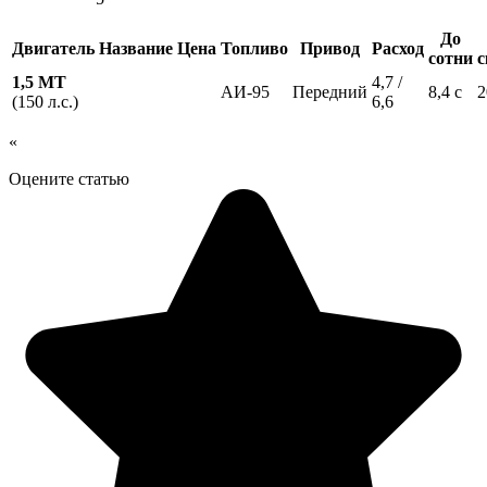
До
Двигатель
Название
Цена
Топливо
Привод
Расход
сотни
с
1,5 MT
4,7 /
АИ-95
Передний
8,4 с
2
(150 л.с.)
6,6
«
Оцените статью