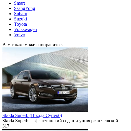
Smart
SsangYong
Subaru
Suzuki
Toyota
Volkswagen
Volvo
Вам также может понравиться
Skoda Superb (Шкода Суперб)
Skoda Superb — флагманский седан и универсал чешской
317