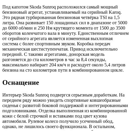
Под капотом Skoda Sunroq расположился самый мощный
бензиновый агрегат, устанавливаемый на серийный Karoq.
Это рядная турбированная бензиновая четвёрка TSI на 1,5
литра. Она развивает 150 лошадиных сил в диапазоне от 5000
до 6000 об/мин и 250 Нм крутящего момента от 1500 до 3500
оборотов коленчатого вала в минуту. Единственным отличием
от серийного агрегата является измененная выхлопная
система с более спортивным звуком. Коробка передач
механическая шестиступенчатая. Привод исключительно
передний. С такими агрегатами, донорская модель
разгоняется до ста километров в час за 8,4 секунды,
максимально набирает 204 км/ч и расходует около 5,4 литров
бензина на сто километров пути в комбинированном цикле.
Оснащение
Интерьер Skoda Sunroq подвергся серьезным доработкам. На
переднем ряду можно увидеть спортивные ковшеобразные
сиденья с развитой боковой поддержкой и интегрированными
подголовниками. Отделка выполненная из комбинированной
кожи с белой строчкой и вставками под цвет кузова
автомобиля. Рулевое колесо получило усеченный обод,
однако, не лишилось своего функционала. В остальном,