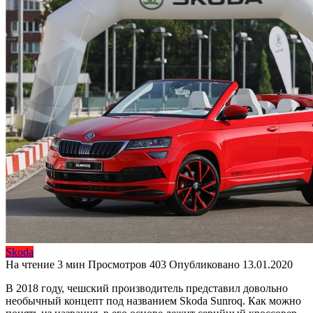
Skoda
На чтение
3 мин
Просмотров
403
Опубликовано
13.01.2020
В 2018 году, чешский производитель представил довольно
необычный концепт под названием Skoda Sunroq. Как можно