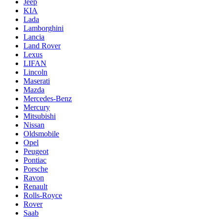
Jeep
KIA
Lada
Lamborghini
Lancia
Land Rover
Lexus
LIFAN
Lincoln
Maserati
Mazda
Mercedes-Benz
Mercury
Mitsubishi
Nissan
Oldsmobile
Opel
Peugeot
Pontiac
Porsche
Ravon
Renault
Rolls-Royce
Rover
Saab