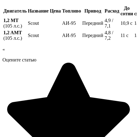
До
Двигатель
Название
Цена
Топливо
Привод
Расход
сотни
с
1,2 MT
4,9 /
Scout
АИ-95
Передний
10,9 с
1
(105 л.с.)
7,1
1,2 AMT
4,8 /
Scout
АИ-95
Передний
11 с
1
(105 л.с.)
7,2
«
Оцените статью