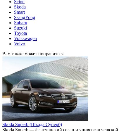
Scion
Skoda
Smart
SsangYong
Subaru
Suzuki
Toyota
Volkswagen
Volvo
Вам также может понравиться
Skoda Superb (Шкода Суперб)
Skoda Superb — флагманский седан и универсал чешской