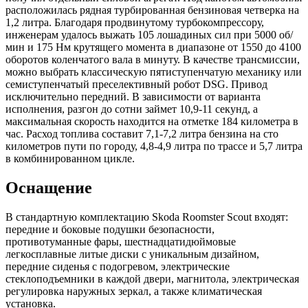
расположилась рядная турбированная бензиновая четверка на
1,2 литра. Благодаря продвинутому турбокомпрессору,
инженерам удалось выжать 105 лошадиных сил при 5000 об/
мин и 175 Нм крутящего момента в диапазоне от 1550 до 4100
оборотов коленчатого вала в минуту. В качестве трансмиссии,
можно выбрать классическую пятиступенчатую механику или
семиступенчатый преселективный робот DSG. Привод
исключительно передний. В зависимости от варианта
исполнения, разгон до сотни займет 10,9-11 секунд, а
максимальная скорость находится на отметке 184 километра в
час. Расход топлива составит 7,1-7,2 литра бензина на сто
километров пути по городу, 4,8-4,9 литра по трассе и 5,7 литра
в комбинированном цикле.
Оснащение
В стандартную комплектацию Skoda Roomster Scout входят:
передние и боковые подушки безопасности,
противотуманные фары, шестнадцатидюймовые
легкосплавные литые диски с уникальным дизайном,
передние сиденья с подогревом, электрические
стеклоподъемники в каждой двери, магнитола, электрическая
регулировка наружных зеркал, а также климатическая
установка.