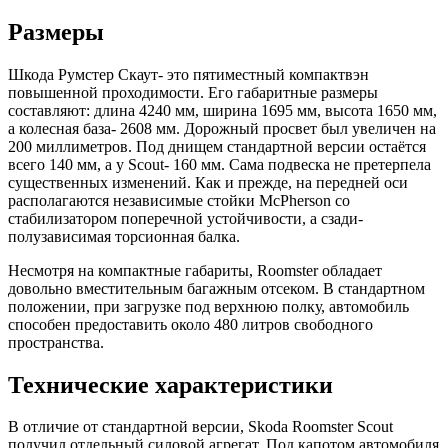
Размеры
Шкода Румстер Скаут- это пятиместный компактвэн
повышенной проходимости. Его габаритные размеры
составляют: длина 4240 мм, ширина 1695 мм, высота 1650 мм,
а колесная база- 2608 мм. Дорожный просвет был увеличен на
200 миллиметров. Под днищем стандартной версии остаётся
всего 140 мм, а у Scout- 160 мм. Сама подвеска не претерпела
существенных изменений. Как и прежде, на передней оси
располагаются независимые стойки McPherson со
стабилизатором поперечной устойчивости, а сзади-
полузависимая торсионная балка.
Несмотря на компактные габариты, Roomster обладает
довольно вместительным багажным отсеком. В стандартном
положении, при загрузке под верхнюю полку, автомобиль
способен предоставить около 480 литров свободного
пространства.
Технические характеристики
В отличие от стандартной версии, Skoda Roomster Scout
получил отдельный силовой агрегат. Под капотом автомобиля