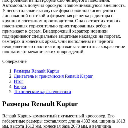
построенной на платформе Clio четвертого поколения.
Автомобиль получил броскую и запоминающуюся внешность.
У него стильные вытянутые фары головного освещения с
линзованной оптикой и фирменная решетка радиатора с
крупным логотипом производителя. Она состоит их тонких
пластиковых горизонтально ориентированных ребер и
примыкает к фарам. Внедорожный характер новинки
подчеркивают специальные защитные накладки на порогах,
бамперах и колесных арках. Они выполнены из черного
неокрашенного пластика и призваны защитить лакокрасочное
покрытие от механических повреждений.
Содержание
Размеры Renault Kaptur
Двигатель и трансмиссия Renault Kaptur
Итог
Видео
Технические характеристики
Размеры Renault Kaptur
Renault Kaptur- компактный пятиместный кроссовер. Его
габаритные размеры составляют: длина 4333 мм, ширина 1813
мм, высота 1613 мм, колесная база 2673 мм, а величина