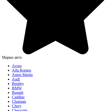
Марки авто
Acura
Alfa Romeo
Aston Martin
Audi
Bentley
BMW
Bugatti
Cadillac
Changan
Chery
Chevrolet