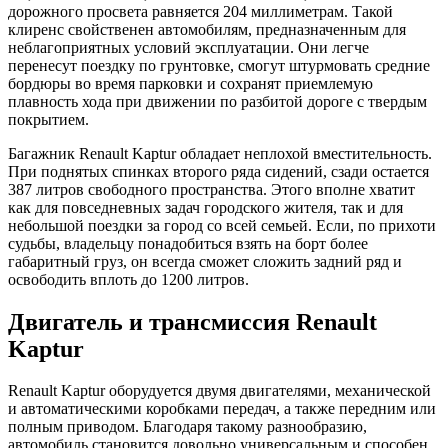
дорожного просвета равняется 204 миллиметрам. Такой
клиренс свойственен автомобилям, предназначенным для
неблагоприятных условий эксплуатации. Они легче
перенесут поездку по грунтовке, смогут штурмовать средние
бордюры во время парковки и сохранят приемлемую
плавность хода при движении по разбитой дороге с твердым
покрытием.
Багажник Renault Kaptur обладает неплохой вместительность.
При поднятых спинках второго ряда сидений, сзади остается
387 литров свободного пространства. Этого вполне хватит
как для повседневных задач городского жителя, так и для
небольшой поездки за город со всей семьей. Если, по прихоти
судьбы, владельцу понадобиться взять на борт более
габаритный груз, он всегда сможет сложить задний ряд и
освободить вплоть до 1200 литров.
Двигатель и трансмиссия Renault
Kaptur
Renault Kaptur оборудуется двумя двигателями, механической
и автоматическими коробками передач, а также передним или
полным приводом. Благодаря такому разнообразию,
автомобиль становится довольно универсальным и способен