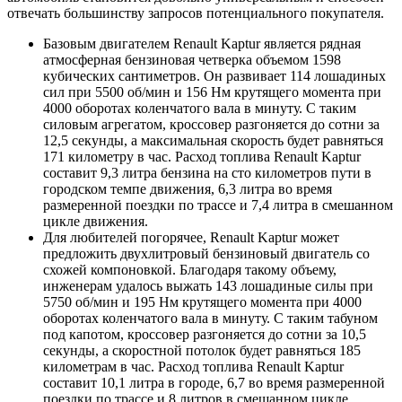
отвечать большинству запросов потенциального покупателя.
Базовым двигателем Renault Kaptur является рядная
атмосферная бензиновая четверка объемом 1598
кубических сантиметров. Он развивает 114 лошадиных
сил при 5500 об/мин и 156 Нм крутящего момента при
4000 оборотах коленчатого вала в минуту. С таким
силовым агрегатом, кроссовер разгоняется до сотни за
12,5 секунды, а максимальная скорость будет равняться
171 километру в час. Расход топлива Renault Kaptur
составит 9,3 литра бензина на сто километров пути в
городском темпе движения, 6,3 литра во время
размеренной поездки по трассе и 7,4 литра в смешанном
цикле движения.
Для любителей погорячее, Renault Kaptur может
предложить двухлитровый бензиновый двигатель со
схожей компоновкой. Благодаря такому объему,
инженерам удалось выжать 143 лошадиные силы при
5750 об/мин и 195 Нм крутящего момента при 4000
оборотах коленчатого вала в минуту. С таким табуном
под капотом, кроссовер разгоняется до сотни за 10,5
секунды, а скоростной потолок будет равняться 185
километрам в час. Расход топлива Renault Kaptur
составит 10,1 литра в городе, 6,7 во время размеренной
поездки по трассе и 8 литров в смешанном цикле