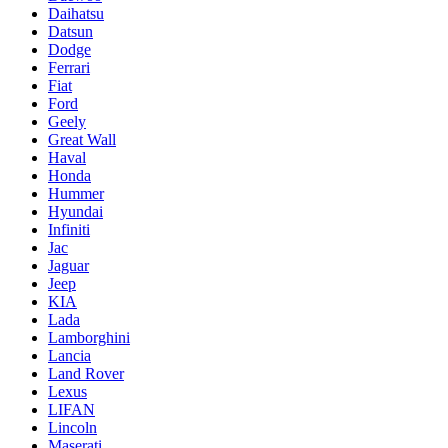
Daihatsu
Datsun
Dodge
Ferrari
Fiat
Ford
Geely
Great Wall
Haval
Honda
Hummer
Hyundai
Infiniti
Jac
Jaguar
Jeep
KIA
Lada
Lamborghini
Lancia
Land Rover
Lexus
LIFAN
Lincoln
Maserati