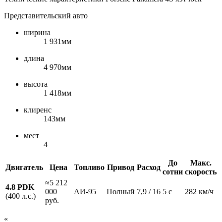
Представительский авто
ширина
1 931мм
длина
4 970мм
высота
1 418мм
клиренс
143мм
мест
4
До
Макс.
Двигатель
Цена
Топливо
Привод
Расход
сотни
скорость
≈5 212
4.8 PDK
000
АИ-95
Полный
7,9 / 16
5 с
282 км/ч
(400 л.с.)
руб.
«