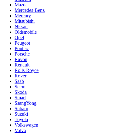
Mazda
Mercedes-Benz
Mercury
Mitsubishi
Nissan
Oldsmobile
Opel
Peugeot
Pontiac
Porsche
Ravon
Renault
Rolls-Royce
Rover
Saab
Scion
Skoda
Smart
SsangYong
Subaru
Suzuki
Toyota
Volkswagen
Volvo