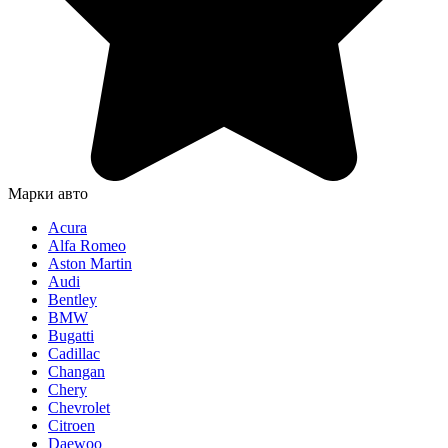
Марки авто
Acura
Alfa Romeo
Aston Martin
Audi
Bentley
BMW
Bugatti
Cadillac
Changan
Chery
Chevrolet
Citroen
Daewoo